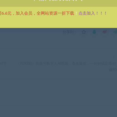
考 VIP介绍。
点击加入！！！
需6.6元，加入会员，全网站资源一折下载
！
分享到：
下
34节
（9093期）视频号数字人AI视频，条条爆款，一分钟搞定原创
赚80