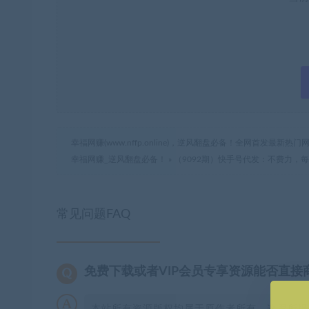
幸福网赚(www.nffp.online)，逆风翻盘必备！全网首发最新
幸福网赚_逆风翻盘必备！
»
（9092期）快手号代发：不费力，
常见问题FAQ
免费下载或者VIP会员专享资源能否直接
本站所有资源版权均属于原作者所有，这里所提