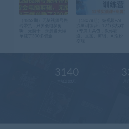
（4862期）无脑视频号搬
（18078期）短视频+AI
砖带货，只要会电脑剪
流量训练营：12节实战课
辑，无脑干，亲测当天爆
+专属工具包，教你赛
单赚了300多佣金
道、文案、剪辑、AI涨粉
变现
3140
3
本站运营(天)
用