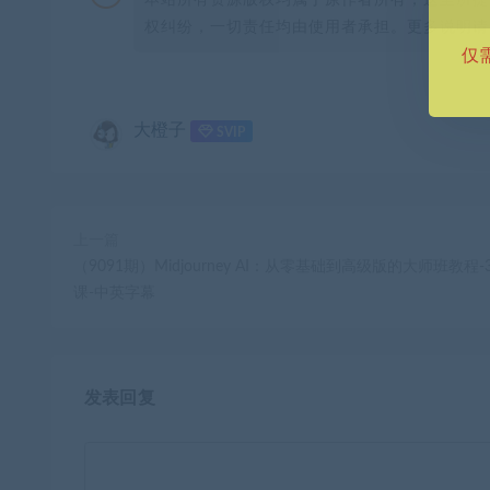
权纠纷，一切责任均由使用者承担。更多说明请参
仅
大橙子
SVIP
上一篇
（9091期）Midjourney AI：从零基础到高级版的大师班教程-
课-中英字幕
发表回复