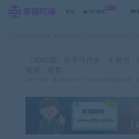
HOT
首页
VIP课程
当前位置：
幸福网赚_逆风翻盘必备！
（9092期）快手号代发：不
>
（9092期）快手号代发：不费力，
视频，啥都…
作者 :
大橙子
本文共425个字，预计阅读时间需要2分钟