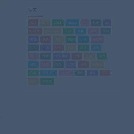
标签
520
618
2025
Adobe
AI
PDF
ps
PS插件
Windows
下载
优化
剪辑
原创
变现
头条
实战
实操
小白
小红书
广告
引流
快手
抖音
搬运
摄影
，
教程
文案
无人直播
无脑
流量
游戏
滤镜
爆款
电商
直播
矩阵
短视频
网赚
蓝海项目
视频号
课程
赚钱
运营
闲鱼
零基础