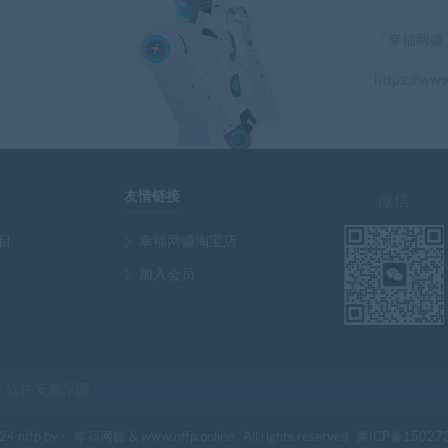
「幸福网赚
https://www
」
友情链接
微信
项目
幸福网赚淘宝店
加入会员
软件安装乐园
4 nffp by -
幸福网赚
& www.nffp.online . All rights reserved
冀ICP备15027