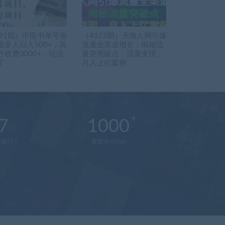
591期）中医书单号项
（4173期）天地人网引爆
很多人日入500+，其
流量全渠道增长：揭秘流
方收费3000+，玩法
量突然破点，流量变现，
了
月入上亿案例
7
1000
新(个)
资源大小(GB)
在
线
客
服