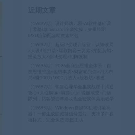
近期文章
（19699期）设计师幼儿园-AI软件基础课
｜零基础Illustrator全套实操，矢量绘图
IP3D渲染配套助教素材包
（19692期）超级IP变现训练营：认知破局
×人设4维打造×爆款内容三要素×拍摄剪辑×
投流放大×全域变现×矩阵复制
（19696期）2026新商业思维全体系：自
测思维维度×金钱本质×财富轮到你×四大布
局×赚100万1000万选人×股权坑×赛道
（19697期）销售心理学全集实战课｜沟通
攻心+人性解读+消费心理+说服成交+门店
陈列，拓客裂变年终收现全套实体落地教学
（19695期）Windows自媒体私域引流神
器！一键生成隐藏微信号图片，支持多种模
板样式，完全免费 隐图工坊