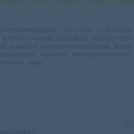
户下载APP就能赚取佣金，一单5-10块不等，别小看这5块10块
。基于很多小白不会做视频，但是又想赚点钱，平台新推出了托管功
~3条，条条都是原创，目前测试的账号发的都是美女视频，播放量最
男粉也很舍得充会员，收益确实不错。最重要的是你只需要提供账号
数没什么问题，纯躺赚
隐藏内容需要支付