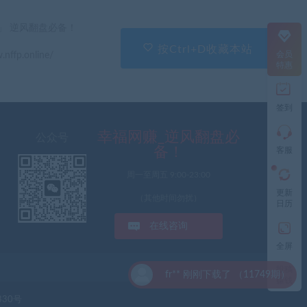
直
」 逆风翻盘必备！
接
说
按Ctrl+D收藏本站
会员
.nffp.online/
出
特惠
您
的
需
签到
求
切
记
幸福网赚_逆风翻盘必
公众号
带
备！
客服
上
资
周一至周五 9:00-23:00
源
更新
连
（其他时间勿扰）
日历
接
与
在线咨询
问
题
全屏
投稿
fr** 刚刚下载了 （11749期）
工
赚钱
作
时
330号