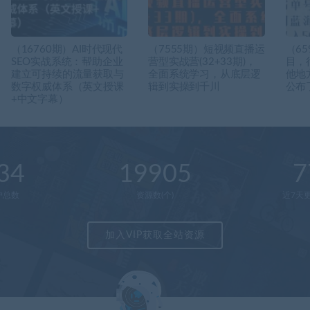
（16760期）AI时代现代
（7555期）短视频直播运
（6
SEO实战系统：帮助企业
营型实战营(32+33期)，
目，
建立可持续的流量获取与
全面系统学习，从底层逻
他地
数字权威体系（英文授课
辑到实操到千川
公布
+中文字幕）
34
19905
7
户总数
资源数(个)
近7天更
加入VIP获取全站资源