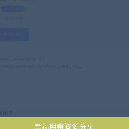
3.9积分
已有
0
人支付
支付查看
热门网赚项目，轻松开启幸福之路！
每天轻松收益2000+网盘拉新一键托管代发视频，啥都…
商用？
幸福网赚资源分享
供资源均只能用于参考学习用，请勿直接商用。若由于商用引起版