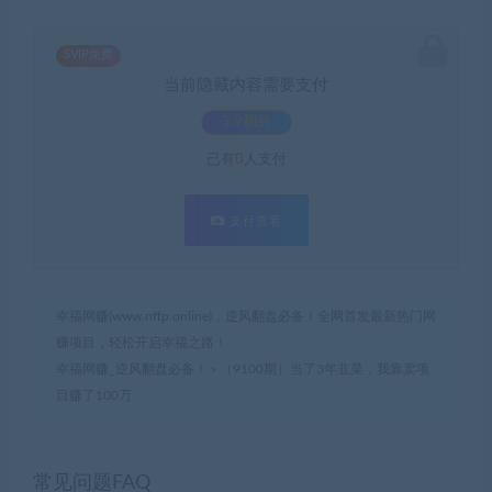
SVIP免费
当前隐藏内容需要支付
3.9积分
已有
0
人支付
支付查看
幸福网赚(www.nffp.online)，逆风翻盘必备！全网首发最新热门网
赚项目，轻松开启幸福之路！
幸福网赚_逆风翻盘必备！
»
（9100期）当了3年韭菜，我靠卖项
目赚了100万
常见问题FAQ