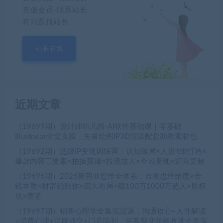
充值会员-联系站长
有问题找站长
站长在线
近期文章
（19699期）设计师幼儿园-AI软件基础课｜零基础
Illustrator全套实操，矢量绘图IP3D渲染配套助教素材包
（19692期）超级IP变现训练营：认知破局×人设4维打造×
爆款内容三要素×拍摄剪辑×投流放大×全域变现×矩阵复制
（19696期）2026新商业思维全体系：自测思维维度×金
钱本质×财富轮到你×四大布局×赚100万1000万选人×股权
坑×赛道
（19697期）销售心理学全集实战课｜沟通攻心+人性解读
+消费心理+说服成交+门店陈列，拓客裂变年终收现全套实