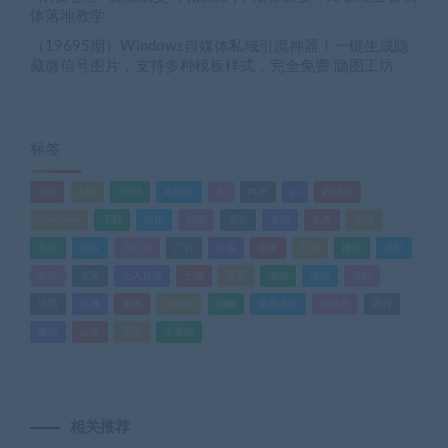
体落地教学
（19695期）Windows自媒体私域引流神器！一键生成隐
藏微信号图片，支持多种模板样式，完全免费 隐图工坊
标签
520
618
2025
Adobe
AI
PDF
ps
PS插件
Windows
下载
优化
剪辑
原创
变现
头条
实战
实操
小白
小红书
广告
引流
快手
抖音
搬运
摄影
教程
文案
无人直播
无脑
流量
游戏
滤镜
爆款
电商
直播
矩阵
短视频
网赚
蓝海项目
视频号
课程
赚钱
运营
闲鱼
零基础
相关推荐