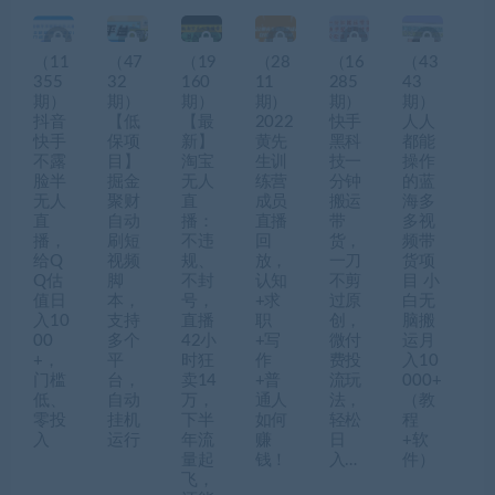
（11
（47
（19
（28
（16
（43
355
32
160
11
285
43
期）
期）
期）
期）
期）
期）
抖音
【低
【最
2022
快手
人人
快手
保项
新】
黄先
黑科
都能
不露
目】
淘宝
生训
技一
操作
脸半
掘金
无人
练营
分钟
的蓝
无人
聚财
直
成员
搬运
海多
直
自动
播：
直播
带
多视
播，
刷短
不违
回
货，
频带
给Q
视频
规、
放，
一刀
货项
Q估
脚
不封
认知
不剪
目 小
值日
本，
号，
+求
过原
白无
入10
支持
直播
职
创，
脑搬
00
多个
42小
+写
微付
运月
+，
平
时狂
作
费投
入10
门槛
台，
卖14
+普
流玩
000+
低、
自动
万，
通人
法，
（教
零投
挂机
下半
如何
轻松
程
入
运行
年流
赚
日
+软
量起
钱！
入…
件）
飞，