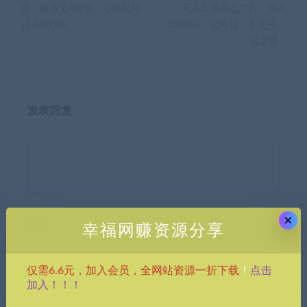
现，播放量=收益，小白轻松
无人直播间点广告，月入
日入6000+
20000+，起号猛、不死号，
独家最…
发表回复
×
昵称*
幸福网赚资源分享
点击
仅需6.6元，加入会员，全网站资源一折下载
！
加入！！！
E-mail*