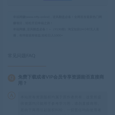
幸福网赚(www.nffp.online)，逆风翻盘必备！全网首发最新热门网
赚项目，轻松开启幸福之路！
幸福网赚_逆风翻盘必备！
»
（9130期）淘宝短剧24小时无人直
播，有停留就有收益,轻松日入1000+
常见问题FAQ
免费下载或者VIP会员专享资源能否直接商
用？
本站所有资源版权均属于原作者所有，这里所提
供资源均只能用于参考学习用，请勿直接商用。
若由于商用引起版权纠纷，一切责任均由使用者