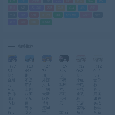
实操
小白
小红书
广告
引流
快手
抖音
搬运
摄影
教程
文案
无人直播
无脑
流量
游戏
滤镜
爆款
电商
直播
矩阵
短视频
网赚
蓝海项目
视频号
课程
赚钱
运营
闲鱼
零基础
相关推荐
（77
（13
（27
（19
（12
（12
54
496
76
646
062
012
期）
期）
期）
期）
期）
期）
直引
不是
外面
不用
小红
竞价
万
市面
卖几
写剧
书电
教
+无
上割
千的
本、
商揽
程：
界·系
韭菜
最新
不用
金教
真实
统化
的项
版微
出外
程：
账户
内核
目，
博引
景
开店
实战
课
宠物
流脚
——
基础/
教学
程，
赛道
本，
靠”看
后台
从新