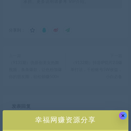
承担。更多说明请参考 VIP介绍。
分享到：
上一篇
下一篇
（9131期）伪原创美女热舞
（9132期）抖音IP切片2.0爆
视频，条条爆款，让色粉加爆
单打法，千粉账号5W收益，
你的朋友圈，轻松躺赚500+
小白必备
发表回复
×
幸福网赚资源分享