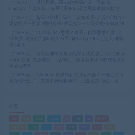
（19699期）设计师幼儿园-AI软件基础课｜零基础
Illustrator全套实操，矢量绘图IP3D渲染配套助教素材包
（19692期）超级IP变现训练营：认知破局×人设4维打造×
爆款内容三要素×拍摄剪辑×投流放大×全域变现×矩阵复制
（19696期）2026新商业思维全体系：自测思维维度×金
钱本质×财富轮到你×四大布局×赚100万1000万选人×股权
坑×赛道
（19697期）销售心理学全集实战课｜沟通攻心+人性解读
+消费心理+说服成交+门店陈列，拓客裂变年终收现全套实
体落地教学
（19695期）Windows自媒体私域引流神器！一键生成隐
藏微信号图片，支持多种模板样式，完全免费 隐图工坊
标签
520
618
2025
Adobe
AI
PDF
ps
PS插件
Windows
下载
优化
剪辑
原创
变现
头条
实战