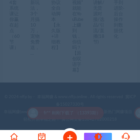
4套
新玩
协议
视频”
讲解/
手到
系统
法，
全自
就能
无货
进阶·
课让
3个
动脚
在Yo
源对
后台
你赢
月搞
本
uTube
接/选
操作
在起
10
【永
上赚
品/引
到数
点
万，
久版
到
流/直
据优
（60
宠物
+详
钱，
播(18
化
节
免费
细教
你信
节)
课）
送，
程】
吗？
…
【原
创双
语字
幕】
© 2024 nffp by -
幸福网赚
& www.nffp.online . All rights reserved
冀ICP
备15027330号
幸福网赚(www.nffp.online)，逆风翻盘必备！全网首发最新热门网赚项目，
fr** 刚刚下载了 （13393期）
轻松开启幸福之路！
冀公网安备13042702000218