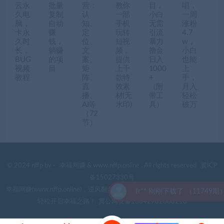
云永
批量
营：
教你
目，
唱，
久电
复制
认
一部
小白
一周
脑，
自动
知、
手机
无需
涨粉
卡永
赚
定
玩转
引流
4.7
久时
钱，
位、
短视
暴力
w，
长，
躺赚
文
频，
撸金
小白
BUG
的项
案、
提供
日入
也能
视频
目
矩
上千
1000
上
教程
阵、
款特
+
手，
直
效素
（附
月入
播、
材(无
带工
轻松
AI等
水印)
具）
破万
（72
节）
© 2024 nffp by -
幸福网赚
& www.nffp.online . All rights reserved
冀ICP
备15027330号
幸福网赚(www.nffp.online)，逆风翻盘必备！全网首发最新热门网赚项目，
fr** 刚刚下载了 （11749期）
轻松开启幸福之路！
冀公网安备13042702000218