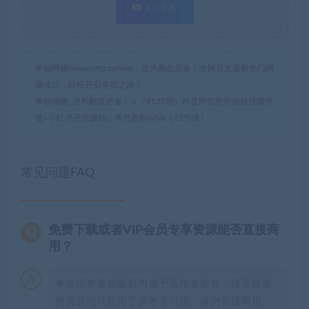
支付查看
幸福网赚(www.nffp.online)，逆风翻盘必备！全网首发最新热门网
赚项目，轻松开启幸福之路！
幸福网赚_逆风翻盘必备！
»
（9135期）抖音网红教你做短视频带
货+小红书开店赚钱，单月盈利40W（32节课）
常见问题FAQ
免费下载或者VIP会员专享资源能否直接商
用？
本站所有资源版权均属于原作者所有，这里所提
供资源均只能用于参考学习用，请勿直接商用。