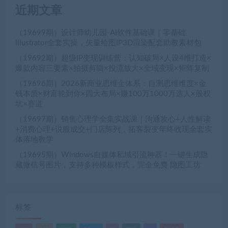
近期文章
（19699期）设计师幼儿园-AI软件基础课｜零基础
Illustrator全套实操，矢量绘图IP3D渲染配套助教素材包
（19692期）超级IP变现训练营：认知破局×人设4维打造×
爆款内容三要素×拍摄剪辑×投流放大×全域变现×矩阵复制
（19696期）2026新商业思维全体系：自测思维维度×金
钱本质×财富轮到你×四大布局×赚100万1000万选人×股权
坑×赛道
（19697期）销售心理学全集实战课｜沟通攻心+人性解读
+消费心理+说服成交+门店陈列，拓客裂变年终收现全套实
体落地教学
（19695期）Windows自媒体私域引流神器！一键生成隐
藏微信号图片，支持多种模板样式，完全免费 隐图工坊
标签