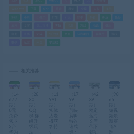
520
618
2025
Adobe
AI
PDF
ps
PS插件
Windows
下载
优化
剪辑
原创
变现
头条
实战
实操
小白
小红书
广告
引流
快手
抖音
搬运
摄影
教程
文案
无人直播
无脑
流量
游戏
滤镜
爆款
电商
直播
矩阵
短视频
网赚
蓝海项目
视频号
课程
赚钱
运营
闲鱼
零基础
相关推荐
（14
（28
（11
（17
（42
（98
672
80
991
99
89
65
期）
期）
期）
期）
期）
期）
0元
QQ
实体
剪映
稳定
短视
免费
群 群
店老
剪辑
蓝海
频最
领取
组升
板获
特效
文库
新赛
3台
级玩
客特
速成
代下
道AI
华为
法，
训
班：
载项
翻