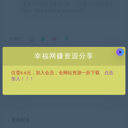
若由于商用引起版权纠纷，一切责任均由使用者
承担。更多说明请参考 VIP介绍。
分享到：
×
幸福网赚资源分享
上一篇
下一篇
（9133期）小红书2024冷门
（9135期）靠快手美女24小
点击
仅需6.6元，加入会员，全网站资源一折下载
！
赛道 月入3万+ 暴力变现4.0
时直播，日入4500+，时时被
加入！！！
纯小白喂饭级
动收入，内部姿势操作，小白
也…
发表回复