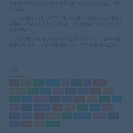
钱本质×财富轮到你×四大布局×赚100万1000万选人×股权
坑×赛道
（19697期）销售心理学全集实战课｜沟通攻心+人性解读
+消费心理+说服成交+门店陈列，拓客裂变年终收现全套实
体落地教学
（19695期）Windows自媒体私域引流神器！一键生成隐
藏微信号图片，支持多种模板样式，完全免费 隐图工坊
标签
520
618
2025
Adobe
AI
PDF
ps
PS插件
Windows
下载
优化
剪辑
原创
变现
头条
实战
实操
小白
小红书
广告
引流
快手
抖音
搬运
摄影
教程
文案
无人直播
无脑
流量
游戏
滤镜
爆款
电商
直播
矩阵
短视频
网赚
蓝海项目
视频号
课程
赚钱
运营
闲鱼
零基础