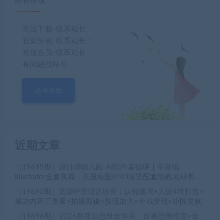
站长在线
无法下载-联系站长
资源失效-联系站长！
充值会员-联系站长
有问题找站长
站长在线
近期文章
（19699期）设计师幼儿园-AI软件基础课｜零基础
Illustrator全套实操，矢量绘图IP3D渲染配套助教素材包
（19692期）超级IP变现训练营：认知破局×人设4维打造×
爆款内容三要素×拍摄剪辑×投流放大×全域变现×矩阵复制
（19696期）2026新商业思维全体系：自测思维维度×金