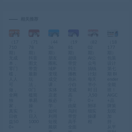
相关推荐
（17
（71
（44
（19
（82
（18
710
78
36
81
02
177
期）
期）
期）
期）
期）
期）
无成
抖音
朋友
超级
AI公
包装
本，
图文
圈私
带货
众号
设计
零门
带货
域IP
抖主
搞钱
第七
槛，
最新
变现
播教
计划
期 Bl
人人
玩
成交
你从
每天
ender
可
法，
课：
小白
半小
全能
做，
0门
实体
变成
时 日
班！
全网
槛简
店老
高
入50
AIGC
独
单易
板必
手，
0＋
+品
家，
操
学，
由菜
附详
牌策
真实
作，
如何
鸟到
细实
划双
日收
日入
利用
带货
操课
加
益50
1000
短视
高手
程
持，
0+
+
频获
全面
从平