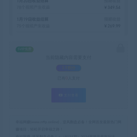
SVIP免费
当前隐藏内容需要支付
3.9积分
已有
0
人支付
支付查看
幸福网赚(www.nffp.online)，逆风翻盘必备！全网首发最新热门网
赚项目，轻松开启幸福之路！
幸福网赚_逆风翻盘必备！
»
（9151期）2024视频号最新玩法，