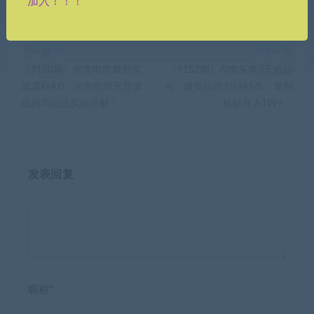
加入！！！
上一篇
下一篇
（9150期）闲鱼电商最新实
（9152期）AI撸头条3天必起
战课程4.0：闲鱼电商无货源
号，傻瓜操作3分钟1条，复制
规则与玩法实操讲解！
粘贴月入1W+。
发表回复
昵称*