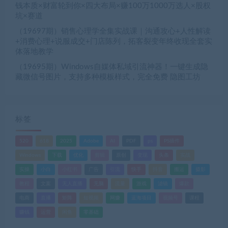
钱本质×财富轮到你×四大布局×赚100万1000万选人×股权
坑×赛道
（19697期）销售心理学全集实战课｜沟通攻心+人性解读
+消费心理+说服成交+门店陈列，拓客裂变年终收现全套实
体落地教学
（19695期）Windows自媒体私域引流神器！一键生成隐
藏微信号图片，支持多种模板样式，完全免费 隐图工坊
标签
520
618
2025
Adobe
AI
PDF
ps
PS插件
Windows
下载
优化
剪辑
原创
变现
头条
实战
实操
小白
小红书
广告
引流
快手
抖音
搬运
摄影
教程
文案
无人直播
无脑
流量
游戏
滤镜
爆款
电商
直播
矩阵
短视频
网赚
蓝海项目
视频号
课程
赚钱
运营
闲鱼
零基础