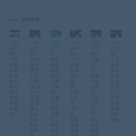
相关推荐
（24
（13
（23
（15
（12
（15
24
030
21
249
579
553
期）
期）
期）
期）
期）
期）
一站
2024
闲鱼
中小
【老
公众
式创
如何
运营
企业
人
号流
作成
通过”
高级
短视
言】-
量主-
长课
知识
课程
频实
视频
景点
程：
付费
【20
战
号爆
盘点
助你
“卖项
22新
课，
火赛
流量
做出
目年
版】，
认知
道，
巨大
源源
入”百
日赚
+创
三种
多平
不断
万“卖
千元
作
变现
台布
的爆
项目
手把
+投
方
局享
款
合伙
手教
放，
式，
3份
人IP
学，
矩阵
0粉
收益
孵化
视频
搭建
新号
训练
内容
全链
调调