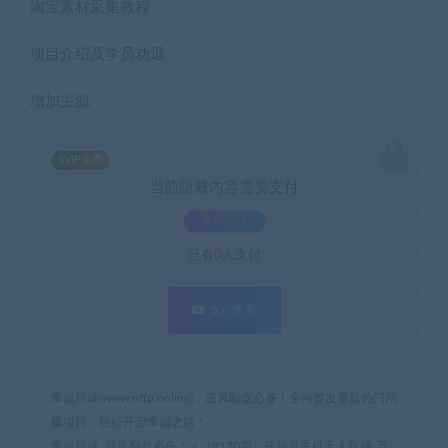
淘宝素材采集教程
项目介绍及学员劝退
增加主源
SVIP免费
当前隐藏内容需要支付
3.9积分
已有
0
人支付
支付查看
幸福网赚(www.nffp.online)，逆风翻盘必备！全网首发最新热门网
赚项目，轻松开启幸福之路！
幸福网赚_逆风翻盘必备！
»
（9170期）视频号手机无人直播-万