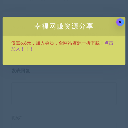
×
上一篇
下一篇
幸福网赚资源分享
（9169期）2024全新电商实
（9171期）某付费文章《一
战-小红书无货源项目：从0到
万年太久，只争朝夕：资本主
1到100到月入10w+
义的真正核心底层逻辑》
点击
仅需6.6元，加入会员，全网站资源一折下载
！
加入！！！
发表回复
昵称*