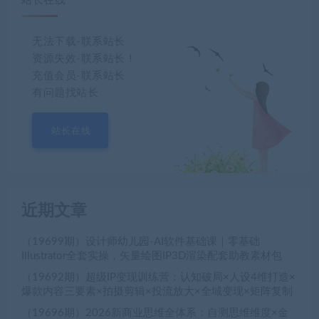
站长在线
无法下载-联系站长
资源失效-联系站长！
充值会员-联系站长
有问题找站长
站长在线
近期文章
（19699期）设计师幼儿园-AI软件基础课｜零基础
Illustrator全套实操，矢量绘图IP3D渲染配套助教素材包
（19692期）超级IP变现训练营：认知破局×人设4维打造×
爆款内容三要素×拍摄剪辑×投流放大×全域变现×矩阵复制
（19696期）2026新商业思维全体系：自测思维维度×金