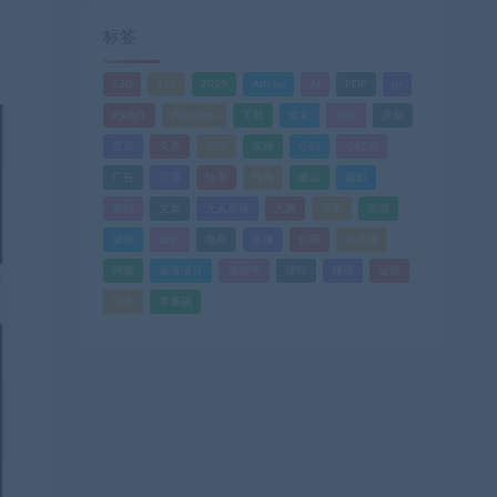
标签
520
618
2025
Adobe
AI
PDF
ps
PS插件
Windows
下载
优化
剪辑
原创
变现
头条
实战
实操
小白
小红书
广告
引流
快手
抖音
搬运
摄影
教程
文案
无人直播
无脑
流量
游戏
滤镜
爆款
电商
直播
矩阵
短视频
网赚
蓝海项目
视频号
课程
赚钱
运营
闲鱼
零基础