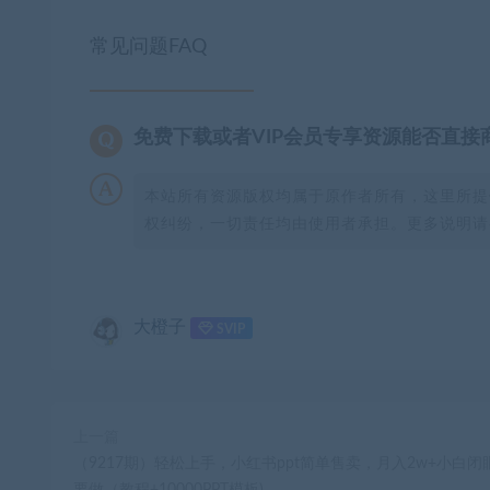
常见问题FAQ
免费下载或者VIP会员专享资源能否直接
本站所有资源版权均属于原作者所有，这里所提
权纠纷，一切责任均由使用者承担。更多说明请参
大橙子
SVIP
上一篇
（9217期）轻松上手，小红书ppt简单售卖，月入2w+小白闭
要做（教程+10000PPT模板)