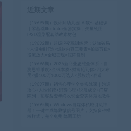
近期文章
（19699期）设计师幼儿园-AI软件基础课
｜零基础Illustrator全套实操，矢量绘图
IP3D渲染配套助教素材包
（19692期）超级IP变现训练营：认知破局
×人设4维打造×爆款内容三要素×拍摄剪辑×
投流放大×全域变现×矩阵复制
（19696期）2026新商业思维全体系：自
测思维维度×金钱本质×财富轮到你×四大布
局×赚100万1000万选人×股权坑×赛道
（19697期）销售心理学全集实战课｜沟通
攻心+人性解读+消费心理+说服成交+门店
陈列，拓客裂变年终收现全套实体落地教学
（19695期）Windows自媒体私域引流神
器！一键生成隐藏微信号图片，支持多种模
板样式，完全免费 隐图工坊