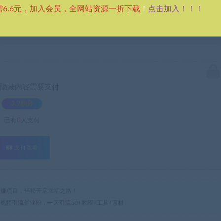
点击加入！！！
需6.6元，加入会员，全网站资源一折下载
！
隐藏内容需要支付
3.9积分
已有
0
人支付
支付查看
热门网赚项目，轻松开启幸福之路！
解视频引流创业粉，一天引流50+教程+工具+素材