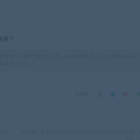
商用？
供资源均只能用于参考学习用，请勿直接商用。若由于商用引起版
考 VIP介绍。
分享到：
下
眼也
（9219期）零成本加群日引300+创业粉割韭菜月六位数变现，
无好上