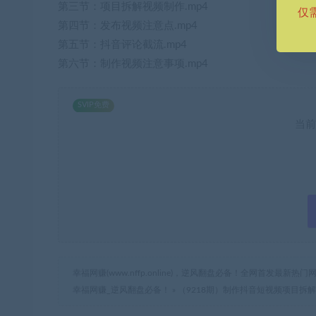
第三节：项目拆解视频制作.mp4
仅
第四节：发布视频注意点.mp4
第五节：抖音评论截流.mp4
第六节：制作视频注意事项.mp4
SVIP免费
当前
幸福网赚(www.nffp.online)，逆风翻盘必备！全网首发最新
幸福网赚_逆风翻盘必备！
»
（9218期）制作抖音短视频项目拆