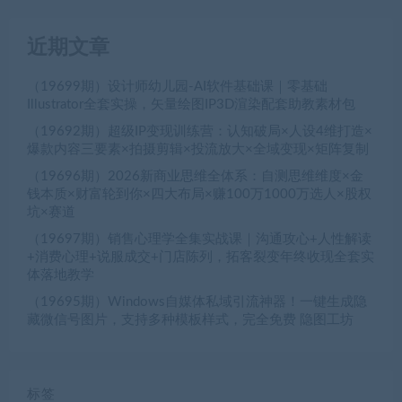
近期文章
（19699期）设计师幼儿园-AI软件基础课｜零基础
Illustrator全套实操，矢量绘图IP3D渲染配套助教素材包
（19692期）超级IP变现训练营：认知破局×人设4维打造×
爆款内容三要素×拍摄剪辑×投流放大×全域变现×矩阵复制
（19696期）2026新商业思维全体系：自测思维维度×金
钱本质×财富轮到你×四大布局×赚100万1000万选人×股权
坑×赛道
（19697期）销售心理学全集实战课｜沟通攻心+人性解读
+消费心理+说服成交+门店陈列，拓客裂变年终收现全套实
体落地教学
（19695期）Windows自媒体私域引流神器！一键生成隐
藏微信号图片，支持多种模板样式，完全免费 隐图工坊
标签