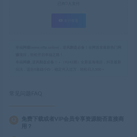
已有
0
人支付
支付查看
幸福网赚(www.nffp.online)，逆风翻盘必备！全网首发最新热门网
赚项目，轻松开启幸福之路！
幸福网赚_逆风翻盘必备！
»
（9242期）全新蓝海项目，抖音最新
玩法，适合0基础小白，稳定月入过万，轻松日入300＋
常见问题FAQ
免费下载或者VIP会员专享资源能否直接商
用？