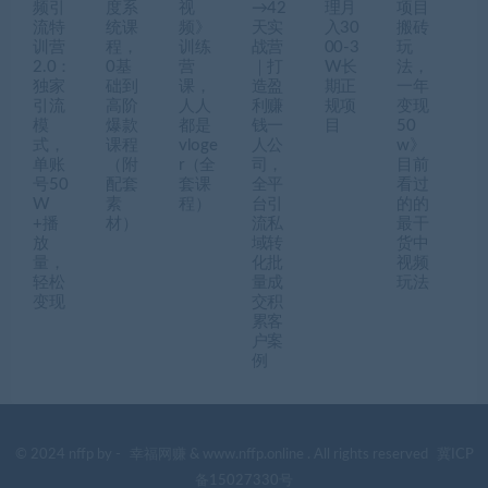
频引
度系
视
→42
理月
项目
流特
统课
频》
天实
入30
搬砖
训营
程，
训练
战营
00-3
玩
2.0：
0基
营
｜打
W长
法，
独家
础到
课，
造盈
期正
一年
引流
高阶
人人
利赚
规项
变现
模
爆款
都是
钱一
目
50
式，
课程
vloge
人公
w》
单账
（附
r（全
司，
目前
号50
配套
套课
全平
看过
W
素
程）
台引
的的
+播
材）
流私
最干
放
域转
货中
量，
化批
视频
轻松
量成
玩法
变现
交积
累客
户案
例
© 2024 nffp by -
幸福网赚
& www.nffp.online . All rights reserved
冀ICP
备15027330号