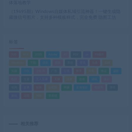
体落地教学
（19695期）Windows自媒体私域引流神器！一键生成隐
藏微信号图片，支持多种模板样式，完全免费 隐图工坊
标签
520
618
2025
Adobe
AI
PDF
ps
PS插件
Windows
下载
优化
剪辑
原创
变现
头条
实战
实操
小白
小红书
广告
引流
快手
抖音
搬运
摄影
教程
文案
无人直播
无脑
流量
游戏
滤镜
爆款
电商
直播
矩阵
短视频
网赚
蓝海项目
视频号
课程
赚钱
运营
闲鱼
零基础
相关推荐