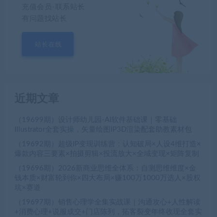
充值会员-联系站长
有问题找站长
站长在线
近期文章
（19699期）设计师幼儿园-AI软件基础课｜零基础
Illustrator全套实操，矢量绘图IP3D渲染配套助教素材包
（19692期）超级IP变现训练营：认知破局×人设4维打造×
爆款内容三要素×拍摄剪辑×投流放大×全域变现×矩阵复制
（19696期）2026新商业思维全体系：自测思维维度×金
钱本质×财富轮到你×四大布局×赚100万1000万选人×股权
坑×赛道
（19697期）销售心理学全集实战课｜沟通攻心+人性解读
+消费心理+说服成交+门店陈列，拓客裂变年终收现全套实