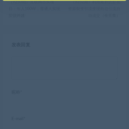
（9250期）互联网尽头项
（9252期）利用最新的影视
目：年入100W，普通人实现
资源裂变引流变现自动引流自
阶级跨越
动成交（全五集）
发表回复
昵称*
E-mail*