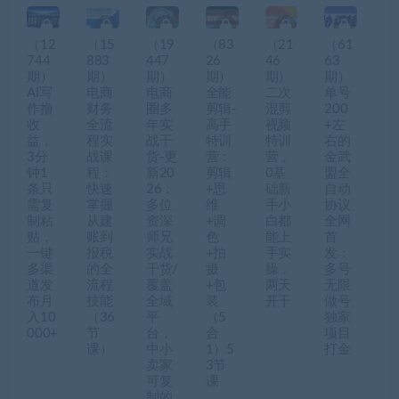
（12
（15
（19
（83
（21
（61
744
883
447
26
46
63
期）
期）
期）
期）
期）
期）
AI写
电商
电商
全能
二次
单号
作撸
财务
圈多
剪辑-
混剪
200
收
全流
年实
高手
视频
+左
益，
程实
战干
特训
特训
右的
3分
战课
货-更
营：
营，
金武
钟1
程：
新20
剪辑
0基
盟全
条只
快速
26：
+思
础新
自动
需复
掌握
多位
维
手小
协议
制粘
从建
资深
+调
白都
全网
贴，
账到
师兄
色
能上
首
一键
报税
实战
+拍
手实
发：
多渠
的全
干货/
摄
操，
多号
道发
流程
覆盖
+包
两天
无限
布月
技能
全域
装
开干
做号
入10
（36
平
（5
独家
000+
节
台，
合
项目
课）
中小
1）5
打金
卖家
3节
可复
课
制的