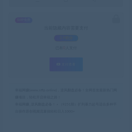
SVIP免费
当前隐藏内容需要支付
3.9积分
已有
0
人支付
支付查看
幸福网赚(www.nffp.online)，逆风翻盘必备！全网首发最新热门网
赚项目，轻松开启幸福之路！
幸福网赚_逆风翻盘必备！
»
（9251期）扩列暴力起号适合多种平
台操作原创视频流量搞轻松日入1000+