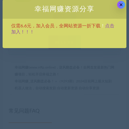
×
当前隐藏内容需要支付
幸福网赚资源分享
3.9积分
点击
仅需6.6元，加入会员，全网站资源一折下载
！
已有
0
人支付
加入！！！
支付查看
幸福网赚(www.nffp.online)，逆风翻盘必备！全网首发最新热门网
赚项目，轻松开启幸福之路！
幸福网赚_逆风翻盘必备！
»
（9293期）2024目前网上最火短剧
机器人做法，自动搜索发剧 自动更新资源 自动分享资源
常见问题FAQ