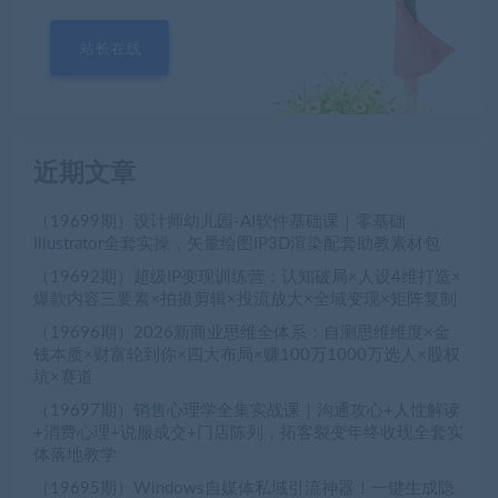
站长在线
近期文章
（19699期）设计师幼儿园-AI软件基础课｜零基础
Illustrator全套实操，矢量绘图IP3D渲染配套助教素材包
（19692期）超级IP变现训练营：认知破局×人设4维打造×
爆款内容三要素×拍摄剪辑×投流放大×全域变现×矩阵复制
（19696期）2026新商业思维全体系：自测思维维度×金
钱本质×财富轮到你×四大布局×赚100万1000万选人×股权
坑×赛道
（19697期）销售心理学全集实战课｜沟通攻心+人性解读
+消费心理+说服成交+门店陈列，拓客裂变年终收现全套实
体落地教学
（19695期）Windows自媒体私域引流神器！一键生成隐