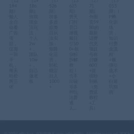
（12
（19
（17
（13
（27
（13
194
186
526
625
71
055
期）
期）
期）
期）
期）
期）I
懒人
游戏
拼多
男天
外面
P孵
全自
现金
多虚
门抖
卖59
化训
动看
流玩
拟类
音口
80的
练
广告
法，
目玩
播视
最新
营，
项
个人
法实
频日
话费
知识
目，
2w
操：
引50
代充
付费
仅需
+，
矩阵
0+创
项目
全流
一部
团队
化运
业粉
号称
程
手
10w
营，
拆解
日赚
+最
机，
+，
轻松
教
600
强引
每天
自己
稳定
程！
+提
流术
轻松
做老
日入
含不
现秒
+小
两三
板
1000
出镜
到账
白避
张
+
等多
（免
坑指
种玩
费送
南
法普
教程
通
+工
人…
具）