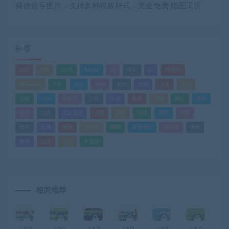
藏微信号图片，支持多种模板样式，完全免费 隐图工坊
标签
520
618
2025
Adobe
AI
PDF
ps
PS插件
Windows
下载
优化
剪辑
原创
变现
头条
实战
实操
小白
小红书
广告
引流
快手
抖音
搬运
摄影
教程
文案
无人直播
无脑
流量
游戏
滤镜
爆款
电商
直播
矩阵
短视频
网赚
蓝海项目
视频号
课程
赚钱
运营
闲鱼
零基础
相关推荐