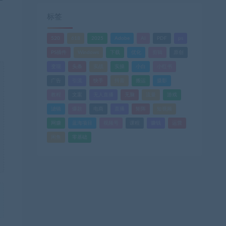
标签
520
618
2025
Adobe
AI
PDF
ps
PS插件
Windows
下载
优化
剪辑
原创
变现
头条
实战
实操
小白
小红书
广告
引流
快手
抖音
搬运
摄影
教程
文案
无人直播
无脑
流量
游戏
滤镜
爆款
电商
直播
矩阵
短视频
网赚
蓝海项目
视频号
课程
赚钱
运营
闲鱼
零基础