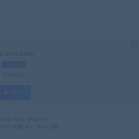
隐藏内容需要支付
3.9积分
已有
0
人支付
支付查看
热门网赚项目，轻松开启幸福之路！
多，虽然不多但贵在真实，亲自做的项目