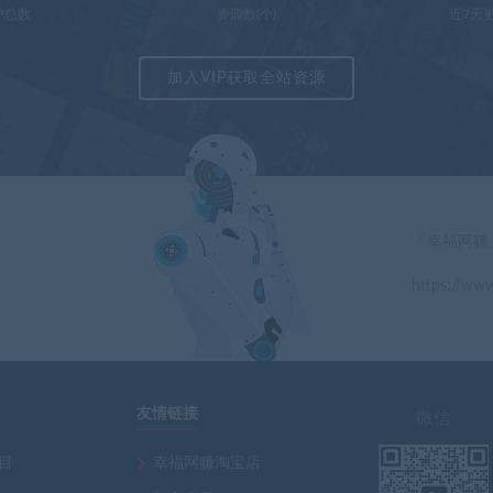
户总数
资源数(个)
近7天更
加入VIP获取全站资源
「幸福网赚
https://www
」
友情链接
微信
项目
幸福网赚淘宝店