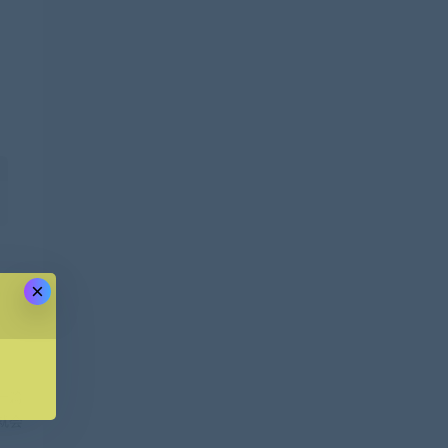
×
一篇
就会