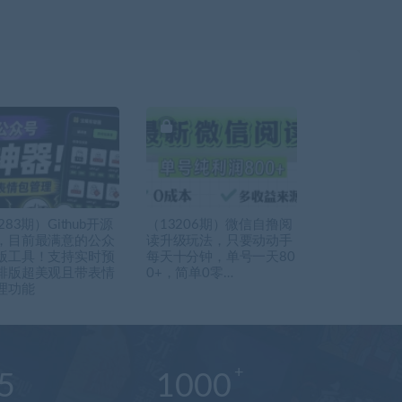
283期）Github开源
（13206期）微信自撸阅
，目前最满意的公众
读升级玩法，只要动动手
版工具！支持实时预
每天十分钟，单号一天80
排版超美观且带表情
0+，简单0零…
理功能
5
1000