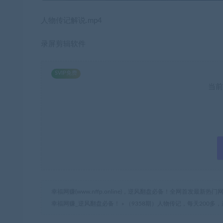
人物传记解说.mp4
录屏剪辑软件
SVIP免费
当前
幸福网赚(www.nffp.online)，逆风翻盘必备！全网首发最新
幸福网赚_逆风翻盘必备！
»
（9358期）人物传记，每天200