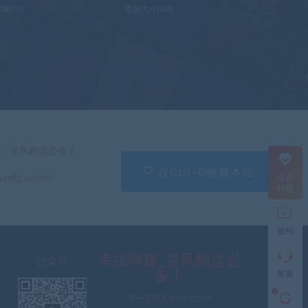
新(个)
资源大小(GB)
在
线
客
服
直
」 逆风翻盘必备！
接
说
按Ctrl+D收藏本站
会员
.nffp.online/
出
特惠
您
的
需
签到
求
切
记
幸福网赚_逆风翻盘必
公众号
带
备！
客服
上
资
周一至周五 9:00-23:00
源