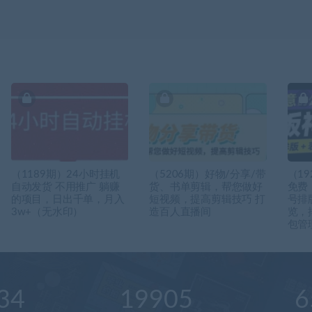
（1189期）24小时挂机
（5206期）好物/分享/带
（19
自动发货 不用推广 躺赚
货、书单剪辑，帮您做好
免费
的项目，日出千单，月入
短视频，提高剪辑技巧 打
号排
3w+（无水印）
造百人直播间
览，
包管
34
19905
6