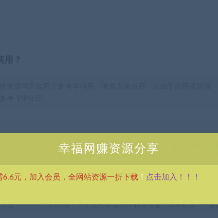
商用？
供资源均只能用于参考学习用，请勿直接商用。若由于商用引起版
考 VIP介绍。
幸福网赚资源分享
分享到：
点击加入！！！
需6.6元，加入会员，全网站资源一折下载
！
下
一天变
（9359期）一天轻松引流200+精准流量，简单粗暴，一看