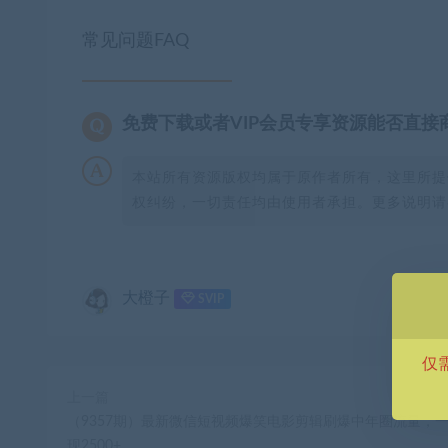
常见问题FAQ
免费下载或者VIP会员专享资源能否直接
本站所有资源版权均属于原作者所有，这里所提
权纠纷，一切责任均由使用者承担。更多说明请参
大橙子
SVIP
仅
上一篇
（9357期）最新微信短视频爆笑电影剪辑刷爆中年圈流量，
现2500+