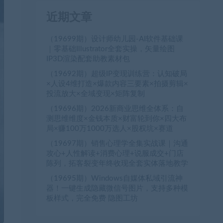
近期文章
（19699期）设计师幼儿园-AI软件基础课
｜零基础Illustrator全套实操，矢量绘图
IP3D渲染配套助教素材包
（19692期）超级IP变现训练营：认知破局
×人设4维打造×爆款内容三要素×拍摄剪辑×
投流放大×全域变现×矩阵复制
（19696期）2026新商业思维全体系：自
测思维维度×金钱本质×财富轮到你×四大布
局×赚100万1000万选人×股权坑×赛道
（19697期）销售心理学全集实战课｜沟通
攻心+人性解读+消费心理+说服成交+门店
陈列，拓客裂变年终收现全套实体落地教学
（19695期）Windows自媒体私域引流神
器！一键生成隐藏微信号图片，支持多种模
板样式，完全免费 隐图工坊