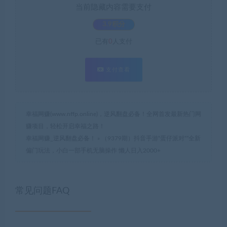
当前隐藏内容需要支付
3.9积分
已有
0
人支付
支付查看
幸福网赚(www.nffp.online)，逆风翻盘必备！全网首发最新热门网
赚项目，轻松开启幸福之路！
幸福网赚_逆风翻盘必备！
»
（9379期）抖音手游“蛋仔派对“”全新
偏门玩法，小白一部手机无脑操作 懒人日入2000+
常见问题FAQ