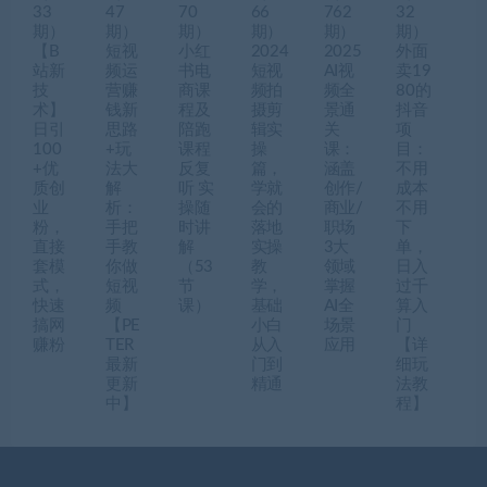
33
47
70
66
762
32
期）
期）
期）
期）
期）
期）
【B
短视
小红
2024
2025
外面
站新
频运
书电
短视
AI视
卖19
技
营赚
商课
频拍
频全
80的
术】
钱新
程及
摄剪
景通
抖音
日引
思路
陪跑
辑实
关
项
100
+玩
课程
操
课：
目：
+优
法大
反复
篇，
涵盖
不用
质创
解
听 实
学就
创作/
成本
业
析：
操随
会的
商业/
不用
粉，
手把
时讲
落地
职场
下
直接
手教
解
实操
3大
单，
套模
你做
（53
教
领域
日入
式，
短视
节
学，
掌握
过千
快速
频
课）
基础
AI全
算入
搞网
【PE
小白
场景
门
赚粉
TER
从入
应用
【详
最新
门到
细玩
更新
精通
法教
中】
程】