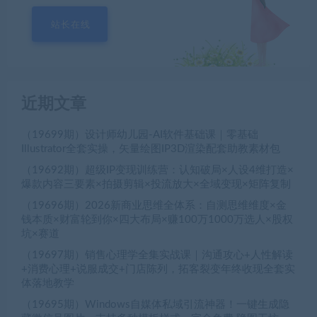
站长在线
近期文章
（19699期）设计师幼儿园-AI软件基础课｜零基础
Illustrator全套实操，矢量绘图IP3D渲染配套助教素材包
（19692期）超级IP变现训练营：认知破局×人设4维打造×
爆款内容三要素×拍摄剪辑×投流放大×全域变现×矩阵复制
（19696期）2026新商业思维全体系：自测思维维度×金
钱本质×财富轮到你×四大布局×赚100万1000万选人×股权
坑×赛道
（19697期）销售心理学全集实战课｜沟通攻心+人性解读
+消费心理+说服成交+门店陈列，拓客裂变年终收现全套实
体落地教学
（19695期）Windows自媒体私域引流神器！一键生成隐