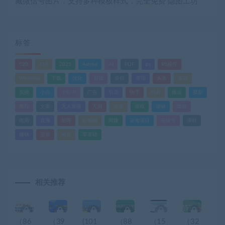
藏微信号图片，支持多种模板样式，完全免费 隐图工坊
标签
520
618
2025
Adobe
AI
PDF
ps
PS插件
Windows
下载
优化
剪辑
原创
变现
头条
实战
实操
小白
小红书
广告
引流
快手
抖音
搬运
摄影
教程
文案
无人直播
无脑
流量
游戏
滤镜
爆款
电商
直播
矩阵
短视频
网赚
蓝海项目
视频号
课程
赚钱
运营
闲鱼
零基础
相关推荐
（86
（39
(101
（88
（15
（32