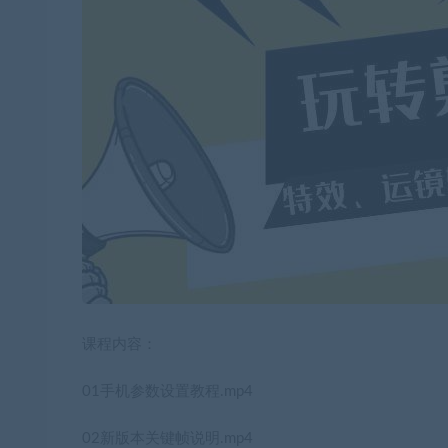
课程内容：
01手机参数设置教程.mp4
02新版本关键帧说明.mp4