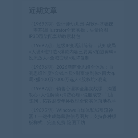
近期文章
（19699期）设计师幼儿园-AI软件基础课
｜零基础Illustrator全套实操，矢量绘图
IP3D渲染配套助教素材包
（19692期）超级IP变现训练营：认知破局
×人设4维打造×爆款内容三要素×拍摄剪辑×
投流放大×全域变现×矩阵复制
（19696期）2026新商业思维全体系：自
测思维维度×金钱本质×财富轮到你×四大布
局×赚100万1000万选人×股权坑×赛道
（19697期）销售心理学全集实战课｜沟通
攻心+人性解读+消费心理+说服成交+门店
陈列，拓客裂变年终收现全套实体落地教学
（19695期）Windows自媒体私域引流神
器！一键生成隐藏微信号图片，支持多种模
板样式，完全免费 隐图工坊