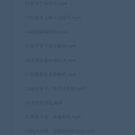
12雷神之锅玩法.mp4
13布洛芬人物卡点技巧.mp4
14基础瞬移剪辑,mp4
15扇子手下旋转教程,mp4
16无维街接转场玩法,mp4
17双胞胎丢东西教程,mp4
18旋转笛子，纯手法教程,mp4
19卡点剪辑玩,mp4
20香烟卡点，抠像教程.mp4
21纯净水桶，运镜加特效玩法,mp4