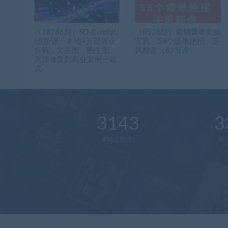
（18286期）SD-ComfyU
（8526期）赢销爆单实操
I进阶课：本地+云部署全
宝典，58个爆单绝招，逆
拆解，文生图、图生图、
风翻盘（63节课）
高清修复到商业案例一站
式
3143
3
本站运营(天)
用