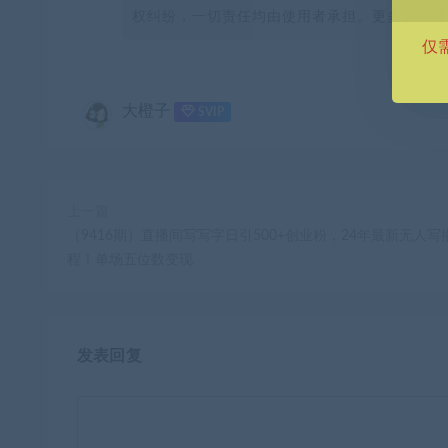
权纠纷，一切责任均由使用者承担。更多说明请参
仅
大橙子
SVIP
上一篇
（9416期）直播间写写字日引500+创业粉，24年最新无人写
程！单场五位数变现
发表回复