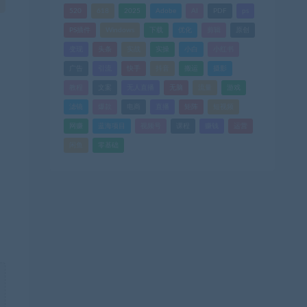
520
618
2025
Adobe
AI
PDF
ps
PS插件
Windows
下载
优化
剪辑
原创
变现
头条
实战
实操
小白
小红书
广告
引流
快手
抖音
搬运
摄影
教程
文案
无人直播
无脑
流量
游戏
滤镜
爆款
电商
直播
矩阵
短视频
网赚
蓝海项目
视频号
课程
赚钱
运营
闲鱼
零基础