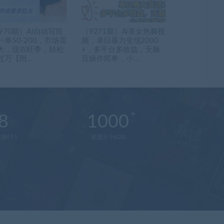
970期）AI自动写简
（9271期）Ai美女热舞视
一单50-200，市场需
频，单日暴力变现2000
大，现在旺季，轻松
+，多平台多收益，无脑
过万【附…
且操作简单，小…
8
1000
新(个)
资源大小(GB)
在
线
客
服