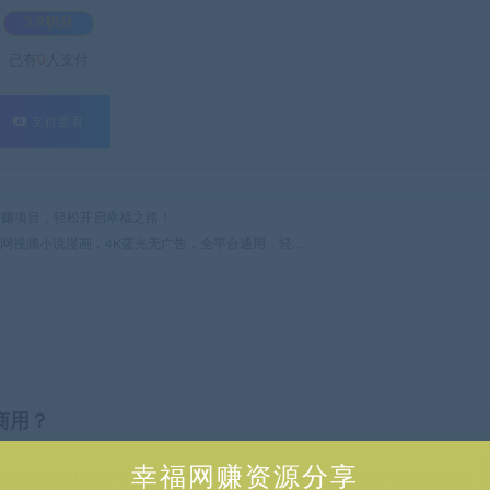
3.9积分
已有
0
人支付
支付查看
热门网赚项目，轻松开启幸福之路！
全网视频小说漫画，4K蓝光无广告，全平台通用，轻…
商用？
幸福网赚资源分享
供资源均只能用于参考学习用，请勿直接商用。若由于商用引起版