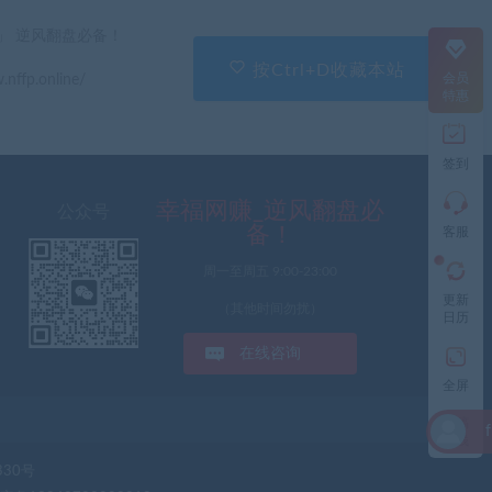
直
」 逆风翻盘必备！
接
说
按Ctrl+D收藏本站
会员
.nffp.online/
出
特惠
您
的
需
签到
求
切
记
幸福网赚_逆风翻盘必
公众号
带
备！
客服
上
资
周一至周五 9:00-23:00
源
更新
连
（其他时间勿扰）
日历
接
与
在线咨询
问
题
全屏
投稿
fr** 刚刚下载了 
工
赚钱
作
330号
时