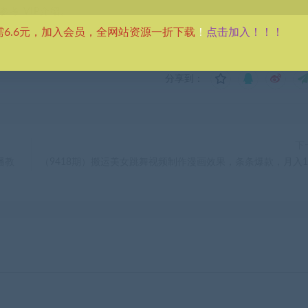
考 VIP介绍。
点击加入！！！
需6.6元，加入会员，全网站资源一折下载
！
分享到：
下
播教
（9418期）搬运美女跳舞视频制作漫画效果，条条爆款，月入1