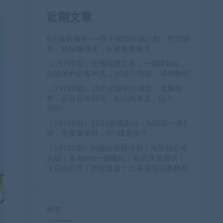
近期文章
8月最新项目——快手带货分成计划：托管躺
米，轻松赚佣金，社裙兔费橡木
（19790期）玫瑰克隆工具，一键爆款ai，
自媒体的必备神器，50多个功能，详细教程
（19789期）10个必赚的小项目，无脑简
单，百分百有利润，副业的首选，日入
300+
（19788期）2026捡钱副业：AI写稿一单5
张，免费派单群，0门槛直接干
（19787期）AI编程领航计划｜海外独立站
实战｜多Agent一键建站｜站点开发测试｜
冷启动引流｜数据复盘｜出海变现完整教程
标签