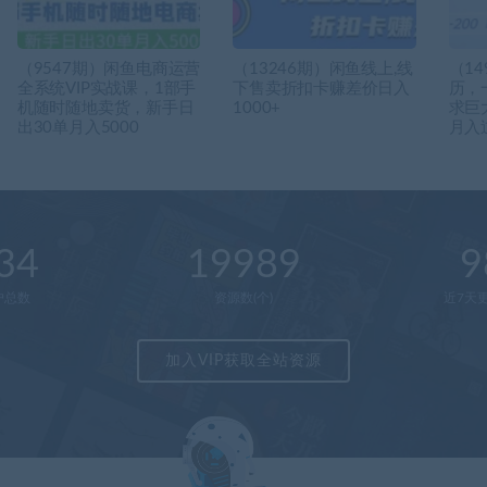
（9547期）闲鱼电商运营
（13246期）闲鱼线上,线
（14
全系统VIP实战课，1部手
下售卖折扣卡赚差价日入
历，
机随时随地卖货，新手日
1000+
求巨
出30单月入5000
月入
34
19989
9
户总数
资源数(个)
近7天更
加入VIP获取全站资源