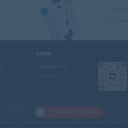
「幸福网赚
https://www
」
友情链接
微信
项目
幸福网赚淘宝店
加入会员
软件安装乐园
刚刚下载了 （13393期）
4 nffp by -
幸福网赚
& www.nffp.online . All rights reserved
冀ICP备15027