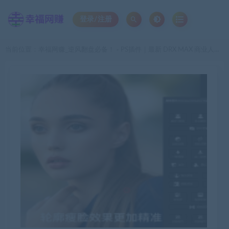
登录/注册
当前位置：
幸福网赚_逆风翻盘必备！
PS插件｜最新 DRX MAX 商业人像磨皮插件，自动质感磨皮瘦脸修图
>