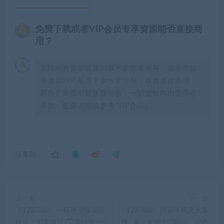
免费下载或者VIP会员专享资源能否直接商
用？
本站所有资源版权均属于原作者所有，这里所提
供资源均只能用于参考学习用，请勿直接商用。
若由于商用引起版权纠纷，一切责任均由使用者
承担。更多说明请参考 VIP介绍。
分享到：
上一篇
下一篇
（12075期）小程序变现项目
（12076期）抖音手机无人直
玩法：图文玩法/工具玩法/小
播，8月全新冷门玩法，小白