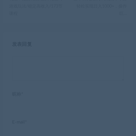
游戏玩法/稳定高收入/173节
轻松实现日入1000+，操作
课程
巨…
发表回复
昵称*
E-mail*