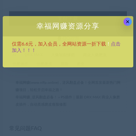
支付下载
×
幸福网赚资源分享
QQ咨询
点击
仅需6.6元，加入会员，全网站资源一折下载
！
加入！！！
AI
DRX MAX
人像智能修图
商业人像磨皮
批量操作
批量磨皮
瘦脸
磨皮
幸福网赚(www.nffp.online)，逆风翻盘必备！全网首发最新热门网
赚项目，轻松开启幸福之路！
幸福网赚_逆风翻盘必备！
»
PS插件｜最新 DRX MAX 商业人像磨
皮插件，自动质感磨皮瘦脸修图
常见问题FAQ