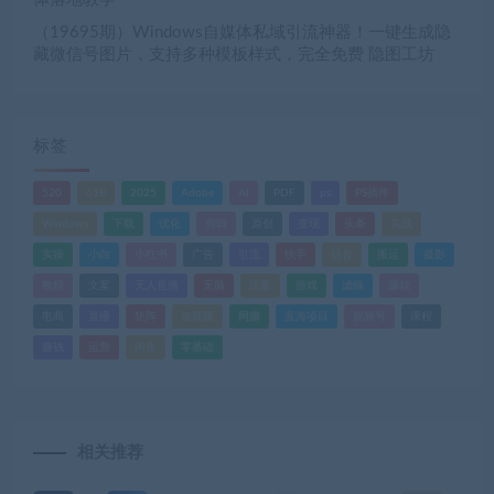
（19695期）Windows自媒体私域引流神器！一键生成隐
藏微信号图片，支持多种模板样式，完全免费 隐图工坊
标签
520
618
2025
Adobe
AI
PDF
ps
PS插件
Windows
下载
优化
剪辑
原创
变现
头条
实战
实操
小白
小红书
广告
引流
快手
抖音
搬运
摄影
教程
文案
无人直播
无脑
流量
游戏
滤镜
爆款
电商
直播
矩阵
短视频
网赚
蓝海项目
视频号
课程
赚钱
运营
闲鱼
零基础
相关推荐