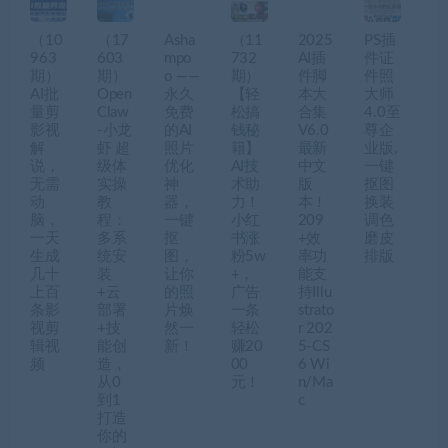
（10
（17
Asha
（11
2025
PS插
963
603
mpo
732
AI插
件证
期）
期）
o ——
期）
件脚
件照
AI批
Open
永久
【轻
本大
大师
量剪
Claw
免费
松搞
合集
4.0至
影视
-小龙
的AI
钱秘
V6.0
尊企
解
虾 超
照片
籍】
最新
业版,
说，
级体
优化
AI技
中文
一键
无需
实操
神
术助
版
抠图
动
教
器，
力！
本！
换装
脑，
程：
一键
小红
209
调色
一天
多系
抠
书涨
+效
磨皮
生成
统安
图，
粉5w
率功
排版
几十
装
让你
+，
能支
上百
+云
的照
广告
持Illu
条影
部署
片焕
一条
strato
视剪
+技
然一
轻松
r 202
辑视
能创
新！
赚20
5-CS
频
造，
00
6 Wi
从0
元！
n/Ma
到1
c
打造
你的