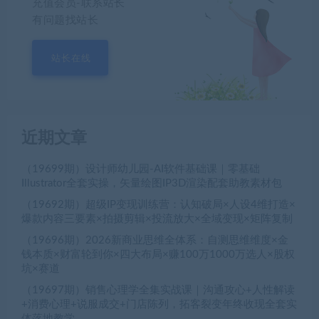
充值会员-联系站长
有问题找站长
站长在线
近期文章
（19699期）设计师幼儿园-AI软件基础课｜零基础
Illustrator全套实操，矢量绘图IP3D渲染配套助教素材包
（19692期）超级IP变现训练营：认知破局×人设4维打造×
爆款内容三要素×拍摄剪辑×投流放大×全域变现×矩阵复制
（19696期）2026新商业思维全体系：自测思维维度×金
钱本质×财富轮到你×四大布局×赚100万1000万选人×股权
坑×赛道
（19697期）销售心理学全集实战课｜沟通攻心+人性解读
+消费心理+说服成交+门店陈列，拓客裂变年终收现全套实
体落地教学