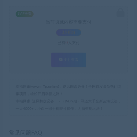
SVIP免费
当前隐藏内容需要支付
3.9积分
已有
0
人支付
支付查看
幸福网赚(www.nffp.online)，逆风翻盘必备！全网首发最新热门网
赚项目，轻松开启幸福之路！
幸福网赚_逆风翻盘必备！
»
（9479期）寻道大千全新蓝海玩法，
一天4000+，小白一部手机即可操作，无脑变现玩法！
常见问题FAQ