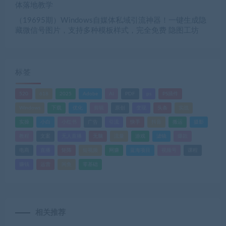
体落地教学
（19695期）Windows自媒体私域引流神器！一键生成隐
藏微信号图片，支持多种模板样式，完全免费 隐图工坊
标签
520
618
2025
Adobe
AI
PDF
ps
PS插件
Windows
下载
优化
剪辑
原创
变现
头条
实战
实操
小白
小红书
广告
引流
快手
抖音
搬运
摄影
教程
文案
无人直播
无脑
流量
游戏
滤镜
爆款
电商
直播
矩阵
短视频
网赚
蓝海项目
视频号
课程
赚钱
运营
闲鱼
零基础
相关推荐