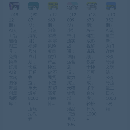
（48
（90
（12
（12
（13
（10
12
87
663
809
673
352
期）
期）
期）
期）
期）
期）
AI人
【蓝
闲鱼
小红
Ai一
AI流
工智
海项
零成
书引
键生
量主
能给
目】
本 零
流实
成影
新手
图工
视频
风险
战
视解
入门
具，
号分
项目
课：
说视
详解
免费-
成计
虚拟
详解
频，
公众
简单-
划，
产品
运营
仅需
号爆
好用
快速
秒发
逻
十秒
文玩
AI文
开通
货 不
辑，
即可
法，
本转
收
囤货
助力
完
公众
图像
益，
不垫
淘宝
成，
号流
海量
单天
资 超
天猫
多平
量主
创意
爆单
高复
销售
台分
日入
和图
8000
购率
增
发，
1000
库！
+，
简…
量，
轻松
+秘
送玩
爆品
日入
籍
法教
打造
1000
程
月入
+
10w