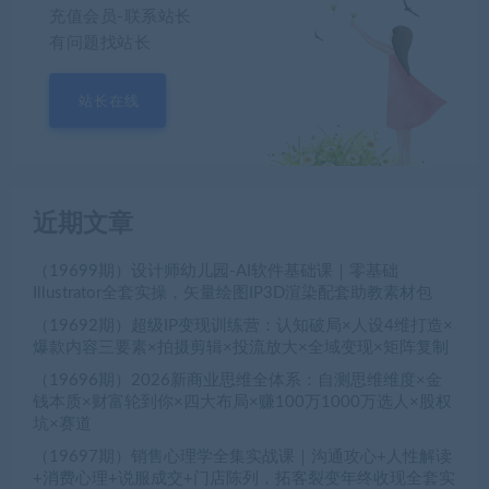
充值会员-联系站长
有问题找站长
站长在线
近期文章
（19699期）设计师幼儿园-AI软件基础课｜零基础
Illustrator全套实操，矢量绘图IP3D渲染配套助教素材包
（19692期）超级IP变现训练营：认知破局×人设4维打造×
爆款内容三要素×拍摄剪辑×投流放大×全域变现×矩阵复制
（19696期）2026新商业思维全体系：自测思维维度×金
钱本质×财富轮到你×四大布局×赚100万1000万选人×股权
坑×赛道
（19697期）销售心理学全集实战课｜沟通攻心+人性解读
+消费心理+说服成交+门店陈列，拓客裂变年终收现全套实