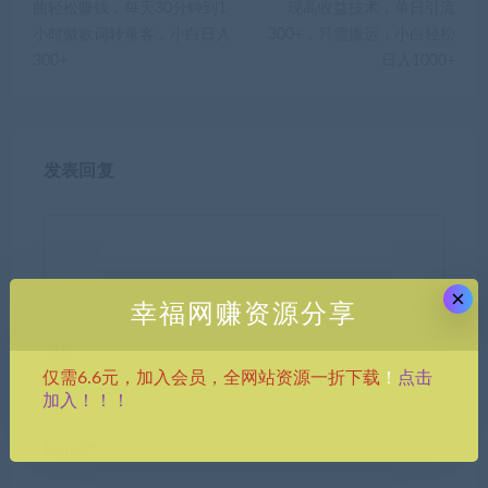
曲轻松赚钱，每天30分钟到1
现高收益技术，单日引流
小时做歌词转录客，小白日入
300+，只需搬运，小白轻松
300+
日入1000+
发表回复
×
幸福网赚资源分享
昵称*
点击
仅需6.6元，加入会员，全网站资源一折下载
！
加入！！！
E-mail*