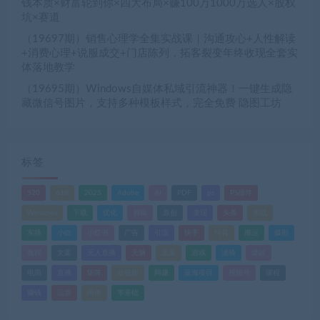
钱本质×财富轮到你×四大布局×赚100万1000万选人×股权
坑×赛道
（19697期）销售心理学全集实战课｜沟通攻心+人性解读
+消费心理+说服成交+门店陈列，拓客裂变年终收现全套实
体落地教学
（19695期）Windows自媒体私域引流神器！一键生成隐
藏微信号图片，支持多种模板样式，完全免费 隐图工坊
标签
520
618
2025
Adobe
AI
PDF
ps
PS插件
Windows
下载
优化
剪辑
原创
变现
头条
实战
实操
小白
小红书
广告
引流
快手
抖音
搬运
摄影
教程
文案
无人直播
无脑
流量
游戏
滤镜
爆款
电商
直播
矩阵
短视频
网赚
蓝海项目
视频号
课程
赚钱
运营
闲鱼
零基础