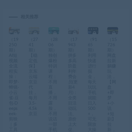
相关推荐
（19
（27
（28
（17
（91
（15
250
41
06
943
65
726
期）
期）
期）
期）
期）
期）
AI短
【稳
独创
拼多
利用
网盘
视频
定低
爆粉
多高
快递
拉新
全流
保】
特训
阶盈
进行
躺赚
程实
京东
课
利年
掘
玩
操：
云端
程：
费会
金，
法，
即梦·
京豆
不用
员(更
每天
【网
蝉镜·
代
直
新4
玩玩
盘
小云
挂，
播，
月)：
手机
+即
雀·豆
每月
不用
全类
就能
梦
包·D
3.5-
露
目活
日入
+小
eeps
4.5k
脸，
动玩
500
说
eek·
京豆
不用
法、
+，
+短
剪映
说话
原价
可无
剧】
｜多
一部
上大
限放
拉
工具
手机
促、
大操
新，