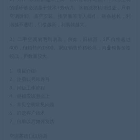
的循环链必须基于技术+劳动力。冰箱洗衣机搬过去，只有
空调拆卸、高空安装、接管氟等专人操作。链条越长，利
润越不透明，门槛越高，利润就越大。
3）二手空调的毛利润高，例如，旧机器，3匹价格超过
400，但销售约1500。家庭销售价格较高，商业销售价格
较低，但数量较大。
1、项目介绍
2、注册账号和养号
3、闲鱼工作流程
4、链接应该怎么上
5、常见空调常见问题
6、筛选客户话术
7、出单以后如何发货
空调基础知识培训