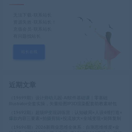
无法下载-联系站长
资源失效-联系站长！
充值会员-联系站长
有问题找站长
站长在线
近期文章
（19699期）设计师幼儿园-AI软件基础课｜零基础
Illustrator全套实操，矢量绘图IP3D渲染配套助教素材包
（19692期）超级IP变现训练营：认知破局×人设4维打造×
爆款内容三要素×拍摄剪辑×投流放大×全域变现×矩阵复制
（19696期）2026新商业思维全体系：自测思维维度×金