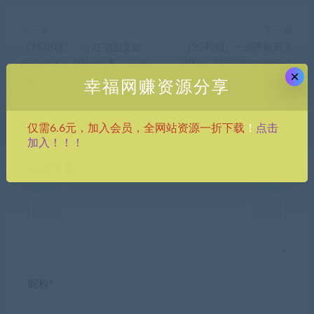
上一篇
下一篇
（9538期）《小红书图文矩
（9540期）一部手机日入
阵引流法》 10分钟-条 ，一天
400+，抖音萌宠视频玩法
×
引流50+
2.0，小白十分钟轻松上手
幸福网赚资源分享
（教程+素材）
点击
仅需6.6元，加入会员，全网站资源一折下载
！
加入！！！
发表回复
昵称*