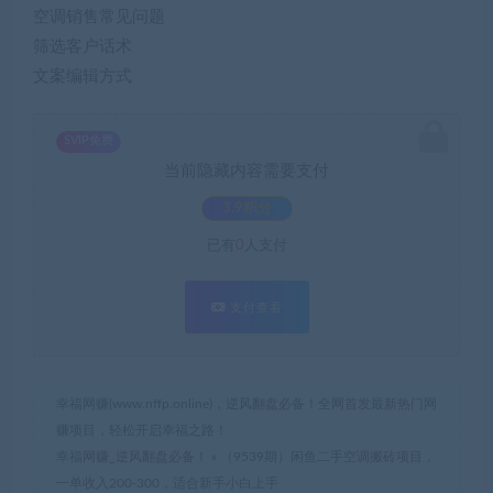
空调销售常见问题
筛选客户话术
文案编辑方式
SVIP免费
当前隐藏内容需要支付
3.9积分
已有
0
人支付
支付查看
幸福网赚(www.nffp.online)，逆风翻盘必备！全网首发最新热门网
赚项目，轻松开启幸福之路！
幸福网赚_逆风翻盘必备！
»
（9539期）闲鱼二手空调搬砖项目，
一单收入200-300，适合新手小白上手