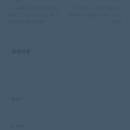
上一篇
下一篇
（9548期）直播带货提升特
（9550期）【网创终极路】
训营，打造你的超级主播（3
做项目不如做项目培训，年入
节直播课+配套资料）
50万
发表回复
昵称*
E-mail*