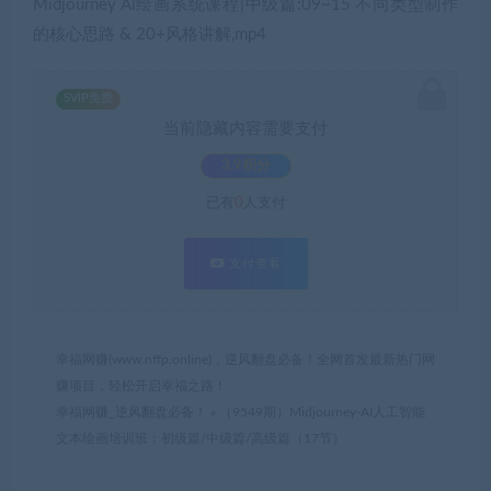
Midjourney Al绘画系统课程|中级篇:09~15 不同类型制作
的核心思路 & 20+风格讲解,mp4
SVIP免费
当前隐藏内容需要支付
3.9积分
已有
0
人支付
支付查看
幸福网赚(www.nffp.online)，逆风翻盘必备！全网首发最新热门网
赚项目，轻松开启幸福之路！
幸福网赚_逆风翻盘必备！
»
（9549期）Midjourney-AI人工智能
文本绘画培训班：初级篇/中级篇/高级篇（17节）