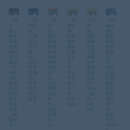
（70
（17
（51
（10
（71
（18
7
738
25
298
04
464
期）
期）
期）
期）
期）
期）
操作
《淘
育儿
抖音
最新
拼多
天天
宝天
图书
全网
视频
多享
竞猜
猫打
教辅
最全
号无
智创
网轻
爆
类书
采集
人直
新赛
松日
班》
单号
获客
播转
道，
赚几
原创
涨粉
系
快手
卖一
十元
技术
变现
统，
变现
切可
+游
第78
项
集成
美女
以通
戏挂
期：
目，
所有
玩法
过网
机月
无界
玩法
核心
日入
盘链
入50
死怼
思路
功
500+
接交
00元
同行
适合
能，
【教
付的
操作
技术
新
日引
程
虚拟
非常
手，
500+
+素
商
简单
无私
材】
品，
（俩
分享
轻松
套项
给
月入
目）
你！
1000