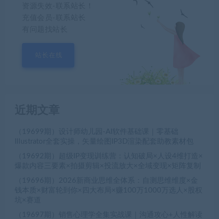
资源失效-联系站长！
充值会员-联系站长
有问题找站长
站长在线
近期文章
（19699期）设计师幼儿园-AI软件基础课｜零基础
Illustrator全套实操，矢量绘图IP3D渲染配套助教素材包
（19692期）超级IP变现训练营：认知破局×人设4维打造×
爆款内容三要素×拍摄剪辑×投流放大×全域变现×矩阵复制
（19696期）2026新商业思维全体系：自测思维维度×金
钱本质×财富轮到你×四大布局×赚100万1000万选人×股权
坑×赛道
（19697期）销售心理学全集实战课｜沟通攻心+人性解读