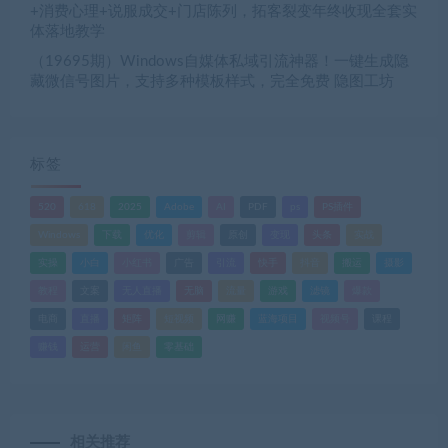
+消费心理+说服成交+门店陈列，拓客裂变年终收现全套实
体落地教学
（19695期）Windows自媒体私域引流神器！一键生成隐
藏微信号图片，支持多种模板样式，完全免费 隐图工坊
标签
520
618
2025
Adobe
AI
PDF
ps
PS插件
Windows
下载
优化
剪辑
原创
变现
头条
实战
实操
小白
小红书
广告
引流
快手
抖音
搬运
摄影
教程
文案
无人直播
无脑
流量
游戏
滤镜
爆款
电商
直播
矩阵
短视频
网赚
蓝海项目
视频号
课程
赚钱
运营
闲鱼
零基础
相关推荐