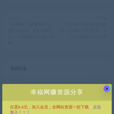
上一篇
下一篇
（9558期）【蓝海野路子】
（9560期）闲鱼电商运营教
视频号玩短剧，搬运+连爆打
程：如何做到几百万曝光，几
法，一个视频爆几万收益！附
十万的销售额，百万利润
搬…
发表回复
×
幸福网赚资源分享
点击
仅需6.6元，加入会员，全网站资源一折下载
！
昵称*
加入！！！