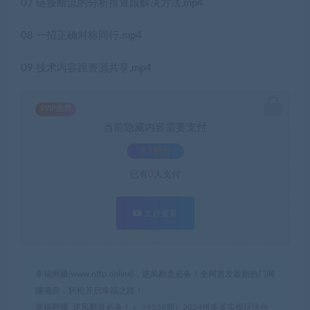
07 链接断流的分析排查跟解决方法,mp4
08 一招正确对标同行.mp4
09 技术内容跟资源共享,mp4
SVIP免费
当前隐藏内容需要支付
3.9积分
已有
0
人支付
支付查看
幸福网赚(www.nffp.online)，逆风翻盘必备！全网首发最新热门网
赚项目，轻松开启幸福之路！
幸福网赚_逆风翻盘必备！
»
（9559期）2024拼多多实操玩法合