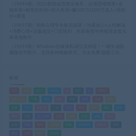
（19696期）2026新商业思维全体系：自测思维维度×金
钱本质×财富轮到你×四大布局×赚100万1000万选人×股权
坑×赛道
（19697期）销售心理学全集实战课｜沟通攻心+人性解读
+消费心理+说服成交+门店陈列，拓客裂变年终收现全套实
体落地教学
（19695期）Windows自媒体私域引流神器！一键生成隐
藏微信号图片，支持多种模板样式，完全免费 隐图工坊
标签
520
618
2025
Adobe
AI
PDF
ps
PS插件
Windows
下载
优化
剪辑
原创
变现
头条
实战
实操
小白
小红书
广告
引流
快手
抖音
搬运
摄影
教程
文案
无人直播
无脑
流量
游戏
滤镜
爆款
电商
直播
矩阵
短视频
网赚
蓝海项目
视频号
课程
赚钱
运营
闲鱼
零基础