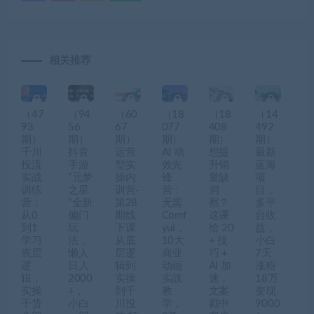
相关推荐
（47
（94
（60
（18
（18
（14
93
56
67
077
408
492
期）
期）
期）
期）
期）
期）
千川
抖音
运营
AI 动
想提
最新
投流
手游
型实
效先
升销
蓝海
实战
“元梦
操内
锋
量缺
项
训练
之星
训营-
营：
洞
目，
营：
“全新
第28
无需
察？
多平
从0
偏门
期线
Comf
这课
台收
到1
玩
下课
yui，
给 20
益，
学习
法，
从底
10大
+ 技
小白
底层
懒人
层逻
商业
巧 +
7天
逻
日入
辑到
动画
AI 加
涨粉
辑，
2000
实操
实战
速，
18万
实操
+，
到千
教
文案
变现
干货
小白
川投
学，
戳中
9000