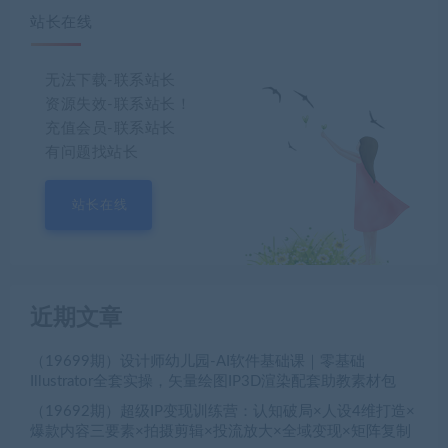
站长在线
无法下载-联系站长
资源失效-联系站长！
充值会员-联系站长
有问题找站长
站长在线
近期文章
（19699期）设计师幼儿园-AI软件基础课｜零基础
Illustrator全套实操，矢量绘图IP3D渲染配套助教素材包
（19692期）超级IP变现训练营：认知破局×人设4维打造×
爆款内容三要素×拍摄剪辑×投流放大×全域变现×矩阵复制