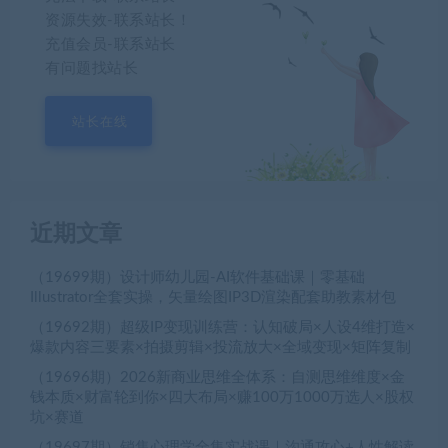
资源失效-联系站长！
充值会员-联系站长
有问题找站长
站长在线
近期文章
（19699期）设计师幼儿园-AI软件基础课｜零基础
Illustrator全套实操，矢量绘图IP3D渲染配套助教素材包
（19692期）超级IP变现训练营：认知破局×人设4维打造×
爆款内容三要素×拍摄剪辑×投流放大×全域变现×矩阵复制
（19696期）2026新商业思维全体系：自测思维维度×金
钱本质×财富轮到你×四大布局×赚100万1000万选人×股权
坑×赛道
（19697期）销售心理学全集实战课｜沟通攻心+人性解读