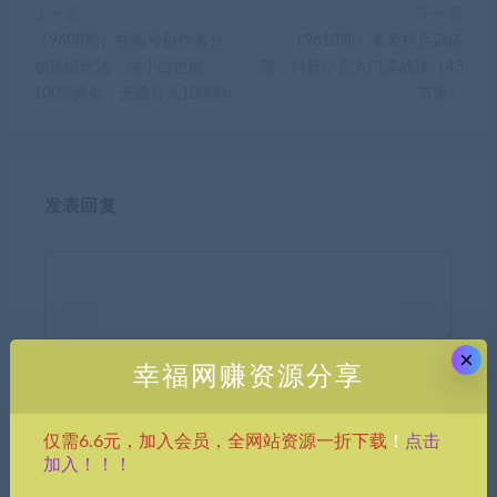
上一篇
下一篇
（9608期）视频号创作者分
（9610期）童装抖店训练
成顶级玩法，纯小白也能
营，抖音小店入门实战课（43
100%原创，无脑月入10000+
节课）
发表回复
×
幸福网赚资源分享
昵称*
点击
仅需6.6元，加入会员，全网站资源一折下载
！
加入！！！
E-mail*