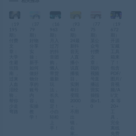
相关推荐
（19
（37
（16
（93
（77
（19
195
79
963
43
75
672
期）
期）
期）
期）
期）
期）
付费
好物
月入
24最
某公
开源
文
分享
过万
新抖
众号
宝藏
章：
实
的抖
音无
付费
工具
大学
操：
音团
人直
文
箱来
生避
新手
购，
播小
章：
了！
坑指
如何
懒人
说直
我的
包含
南 ，
做好
带货
播项
视频
PDF/
过来
物分
最新
目，
号直
图片/
人血
享的
玩
实测
播运
音视
泪经
账号
法，
单日
营实
频/A
验，
内
长久
变现
操指
I/文
帮你
容，
稳
2000
南v1.
本 等
少走
实操
定！
＋，
0
20+
弯路
教
小白
不用
工
学！
轻松
出
具，
上
镜，
完全
手！
在
离线
家…
免费