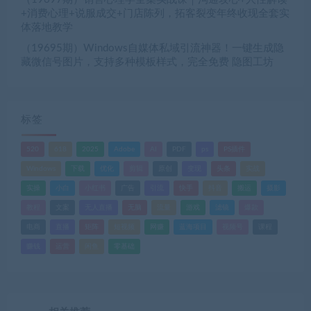
+消费心理+说服成交+门店陈列，拓客裂变年终收现全套实
体落地教学
（19695期）Windows自媒体私域引流神器！一键生成隐
藏微信号图片，支持多种模板样式，完全免费 隐图工坊
标签
520
618
2025
Adobe
AI
PDF
ps
PS插件
Windows
下载
优化
剪辑
原创
变现
头条
实战
实操
小白
小红书
广告
引流
快手
抖音
搬运
摄影
教程
文案
无人直播
无脑
流量
游戏
滤镜
爆款
电商
直播
矩阵
短视频
网赚
蓝海项目
视频号
课程
赚钱
运营
闲鱼
零基础