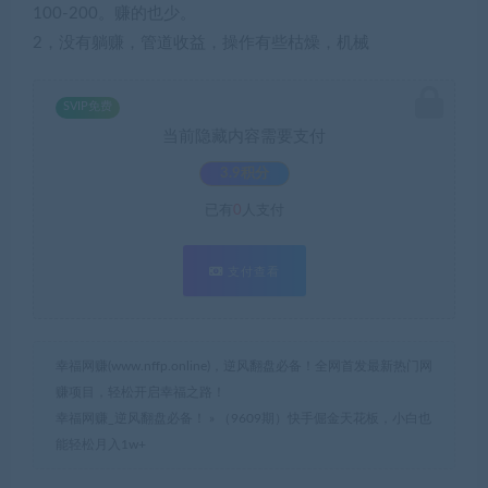
100-200。赚的也少。
2，没有躺赚，管道收益，操作有些枯燥，机械
SVIP免费
当前隐藏内容需要支付
3.9积分
已有
0
人支付
支付查看
幸福网赚(www.nffp.online)，逆风翻盘必备！全网首发最新热门网
赚项目，轻松开启幸福之路！
幸福网赚_逆风翻盘必备！
»
（9609期）快手倔金天花板，小白也
能轻松月入1w+