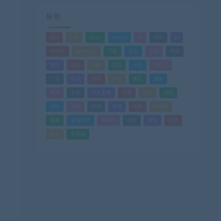
标签
520
618
2025
Adobe
AI
PDF
ps
PS插件
Windows
下载
优化
剪辑
原创
变现
头条
实战
实操
小白
小红书
广告
引流
快手
抖音
搬运
摄影
教程
文案
无人直播
无脑
流量
游戏
滤镜
爆款
电商
直播
矩阵
短视频
网赚
蓝海项目
视频号
课程
赚钱
运营
闲鱼
零基础