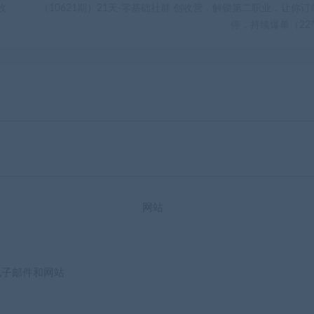
收
（10621期）21天-零基础社群 创收营，解锁第二职业，让你订
停，持续爆单（22
网站
电子邮件和网站