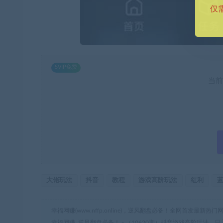
仅
SVIP免费
当前
大佬玩法
抖音
教程
游戏高阶玩法
红利
幸福网赚(www.nffp.online)，逆风翻盘必备！全网首发最新
幸福网赚_逆风翻盘必备！
»
（10620期）抖音游戏高阶玩法，日