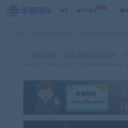
HOT
首页
VIP课程
当前位置：
幸福网赚_逆风翻盘必备！
（10620期）抖音游戏高阶
>
（10620期）抖音游戏高阶玩法，
作者 :
大橙子
本文共239个字，预计阅读时间需要1分钟