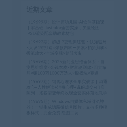
近期文章
（19699期）设计师幼儿园-AI软件基础课
｜零基础Illustrator全套实操，矢量绘图
IP3D渲染配套助教素材包
（19692期）超级IP变现训练营：认知破局
×人设4维打造×爆款内容三要素×拍摄剪辑×
投流放大×全域变现×矩阵复制
（19696期）2026新商业思维全体系：自
测思维维度×金钱本质×财富轮到你×四大布
局×赚100万1000万选人×股权坑×赛道
（19697期）销售心理学全集实战课｜沟通
攻心+人性解读+消费心理+说服成交+门店
陈列，拓客裂变年终收现全套实体落地教学
（19695期）Windows自媒体私域引流神
器！一键生成隐藏微信号图片，支持多种模
板样式，完全免费 隐图工坊