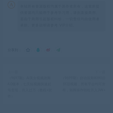
本站所有资源版权均属于原作者所有，这里所提
供资源均只能用于参考学习用，请勿直接商用。
若由于商用引起版权纠纷，一切责任均由使用者
承担。更多说明请参考 VIP介绍。
分享到：
上一篇
下一篇
（9697期）AI美女视频跳舞
（9699期）自动混剪8090后
4.0版本，七天短视频快速起
怀旧视频，所有平台均可发
号变现，月入过万（教程+软
布，矩阵操作轻松月入3W+
件）