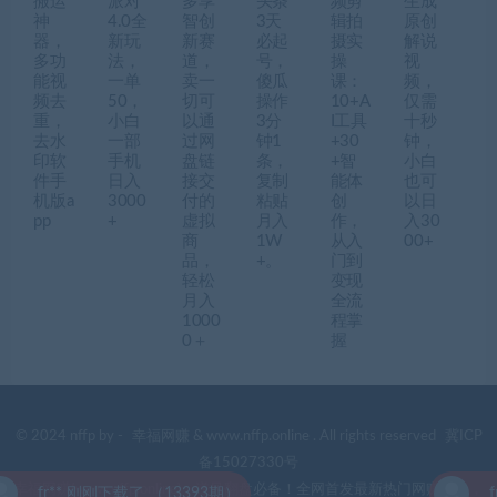
搬运
派对
多享
头条
频剪
生成
神
4.0全
智创
3天
辑拍
原创
器，
新玩
新赛
必起
摄实
解说
多功
法，
道，
号，
操
视
能视
一单
卖一
傻瓜
课：
频，
频去
50，
切可
操作
10+A
仅需
重，
小白
以通
3分
I工具
十秒
去水
一部
过网
钟1
+30
钟，
印软
手机
盘链
条，
+智
小白
件手
日入
接交
复制
能体
也可
机版a
3000
付的
粘贴
创
以日
pp
+
虚拟
月入
作，
入30
商
1W
从入
00+
品，
+。
门到
轻松
变现
月入
全流
1000
程掌
0＋
握
© 2024 nffp by -
幸福网赚
& www.nffp.online . All rights reserved
冀ICP
备15027330号
幸福网赚(www.nffp.online)，逆风翻盘必备！全网首发最新热门网赚项目，
fr** 刚刚下载了 （13393期）
fr