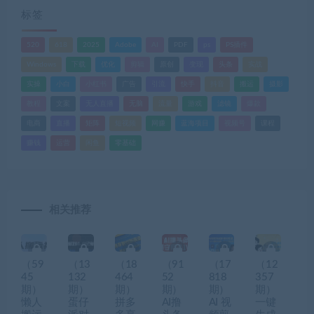
标签
520
618
2025
Adobe
AI
PDF
ps
PS插件
Windows
下载
优化
剪辑
原创
变现
头条
实战
实操
小白
小红书
广告
引流
快手
抖音
搬运
摄影
教程
文案
无人直播
无脑
流量
游戏
滤镜
爆款
电商
直播
矩阵
短视频
网赚
蓝海项目
视频号
课程
赚钱
运营
闲鱼
零基础
相关推荐
（59
（13
（18
（91
（17
（12
45
132
464
52
818
357
期）
期）
期）
期）
期）
期）
懒人
蛋仔
拼多
AI撸
AI 视
一键