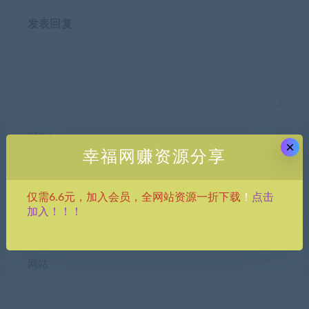
发表回复
昵称*
×
幸福网赚资源分享
点击
仅需6.6元，加入会员，全网站资源一折下载
！
E-mail*
加入！！！
网站