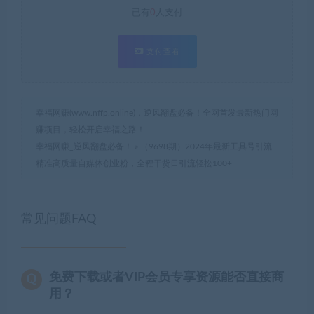
已有
0
人支付
支付查看
幸福网赚(www.nffp.online)，逆风翻盘必备！全网首发最新热门网
赚项目，轻松开启幸福之路！
幸福网赚_逆风翻盘必备！
»
（9698期）2024年最新工具号引流
精准高质量自媒体创业粉，全程干货日引流轻松100+
常见问题FAQ
免费下载或者VIP会员专享资源能否直接商
用？