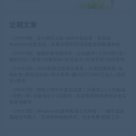
近期文章
（19699期）设计师幼儿园-AI软件基础课｜零基础
Illustrator全套实操，矢量绘图IP3D渲染配套助教素材包
（19692期）超级IP变现训练营：认知破局×人设4维打造×
爆款内容三要素×拍摄剪辑×投流放大×全域变现×矩阵复制
（19696期）2026新商业思维全体系：自测思维维度×金
钱本质×财富轮到你×四大布局×赚100万1000万选人×股权
坑×赛道
（19697期）销售心理学全集实战课｜沟通攻心+人性解读
+消费心理+说服成交+门店陈列，拓客裂变年终收现全套实
体落地教学
（19695期）Windows自媒体私域引流神器！一键生成隐
藏微信号图片，支持多种模板样式，完全免费 隐图工坊