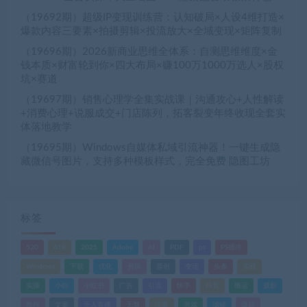
（19692期）超级IP变现训练营：认知破局×人设4维打造×
爆款内容三要素×拍摄剪辑×投流放大×全域变现×矩阵复制
（19696期）2026新商业思维全体系：自测思维维度×金
钱本质×财富轮到你×四大布局×赚100万1000万选人×股权
坑×赛道
（19697期）销售心理学全集实战课｜沟通攻心+人性解读
+消费心理+说服成交+门店陈列，拓客裂变年终收现全套实
体落地教学
（19695期）Windows自媒体私域引流神器！一键生成隐
藏微信号图片，支持多种模板样式，完全免费 隐图工坊
标签
520
618
2025
Adobe
AI
PDF
ps
PS插件
Windows
下载
优化
剪辑
原创
变现
头条
实战
实操
小白
小红书
广告
引流
快手
抖音
搬运
摄影
教程
文案
无人直播
无脑
流量
游戏
滤镜
爆款