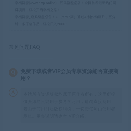
幸福网赚(www.nffp.online)，逆风翻盘必备！全网首发最新热门网
赚项目，轻松开启幸福之路！
幸福网赚_逆风翻盘必备！
»
（9757期）通过AI制作动画片，五分
钟一条原创作品，轻松日入2000+
常见问题FAQ
免费下载或者VIP会员专享资源能否直接商
用？
本站所有资源版权均属于原作者所有，这里所提
供资源均只能用于参考学习用，请勿直接商用。
若由于商用引起版权纠纷，一切责任均由使用者
承担。更多说明请参考 VIP介绍。