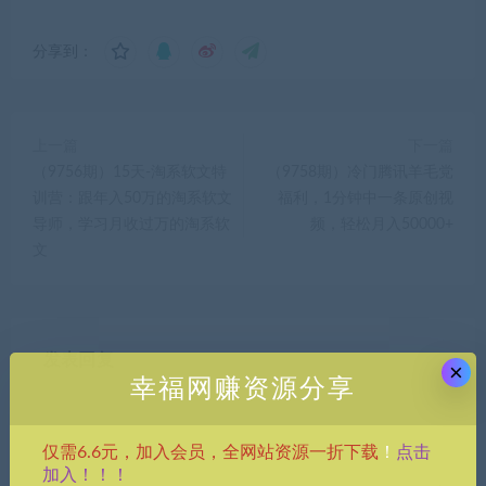
分享到：
上一篇
下一篇
（9756期）15天-淘系软文特
（9758期）冷门腾讯羊毛党
训营：跟年入50万的淘系软文
福利，1分钟中一条原创视
导师，学习月收过万的淘系软
频，轻松月入50000+
文
发表回复
×
幸福网赚资源分享
点击
仅需6.6元，加入会员，全网站资源一折下载
！
加入！！！