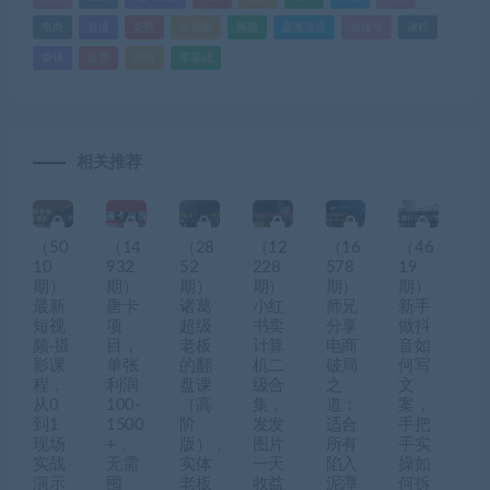
电商
直播
矩阵
短视频
网赚
蓝海项目
视频号
课程
赚钱
运营
闲鱼
零基础
相关推荐
（50
（14
（28
（12
（16
（46
10
932
52
228
578
19
期）
期）
期）
期）
期）
期）
最新
唐卡
诸葛
小红
师兄
新手
短视
项
超级
书卖
分享
做抖
频·摄
目，
老板
计算
电商
音如
影课
单张
的翻
机二
破局
何写
程，
利润
盘课
级合
之
文
从0
100-
（高
集，
道：
案，
到1
1500
阶
发发
适合
手把
现场
+，
版），
图片
所有
手实
实战
无需
实体
一天
陷入
操如
演示
囤
老板
收益
泥潭
何拆