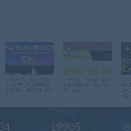
（15844期）抖音快速起
（5951期）0粉无门槛暴
（1
号训练营，7天冷启动标
力起号美女号，简单搬运
无人
准化流程，单条视频涨粉
月入1w＋
00
5万+
收益
34
19905
6