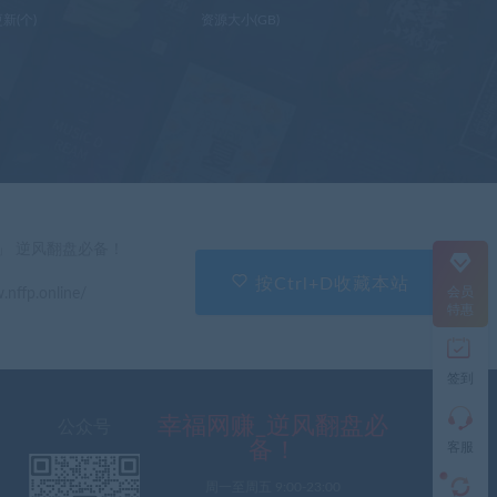
新(个)
资源大小(GB)
在
线
客
服
直
」 逆风翻盘必备！
接
说
按Ctrl+D收藏本站
会员
.nffp.online/
出
特惠
您
的
需
签到
求
切
记
幸福网赚_逆风翻盘必
公众号
带
备！
客服
上
资
周一至周五 9:00-23:00