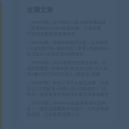
近期文章
（19699期）设计师幼儿园-AI软件基础课
｜零基础Illustrator全套实操，矢量绘图
IP3D渲染配套助教素材包
（19692期）超级IP变现训练营：认知破局
×人设4维打造×爆款内容三要素×拍摄剪辑×
投流放大×全域变现×矩阵复制
（19696期）2026新商业思维全体系：自
测思维维度×金钱本质×财富轮到你×四大布
局×赚100万1000万选人×股权坑×赛道
（19697期）销售心理学全集实战课｜沟通
攻心+人性解读+消费心理+说服成交+门店
陈列，拓客裂变年终收现全套实体落地教学
（19695期）Windows自媒体私域引流神
器！一键生成隐藏微信号图片，支持多种模
板样式，完全免费 隐图工坊