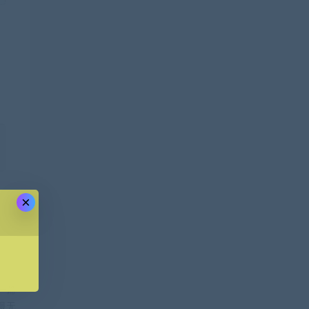
×
一篇
慢无