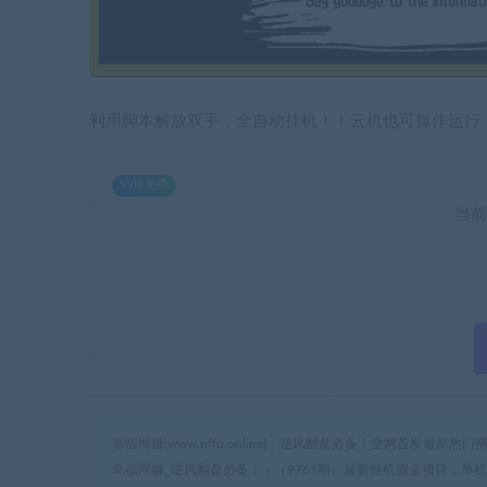
利用脚本解放双手，全自动挂机！！云机也可操作运行！单
SVIP免费
当前
幸福网赚(www.nffp.online)，逆风翻盘必备！全网首发最新
幸福网赚_逆风翻盘必备！
»
（9761期）最新挂机掘金项目，单