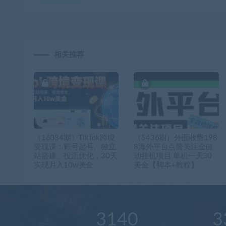
相关推荐
（16034期）TikTok跨境
（5436期）外面收费198
变现课：账号起号、独立
8海外平台点赞关注全自
站搭建、投流优化，30天
动挂机项目 单机一天30
实现月入10w美金
美金【脚本+教程】
3140
3