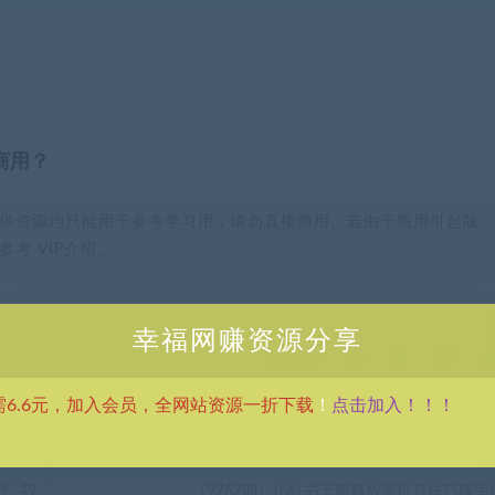
商用？
供资源均只能用于参考学习用，请勿直接商用。若由于商用引起版
考 VIP介绍。
幸福网赚资源分享
分享到：
点击加入！！！
需6.6元，加入会员，全网站资源一折下载
！
下
图-49
（9762期）小红书无限释放手机号技巧版手