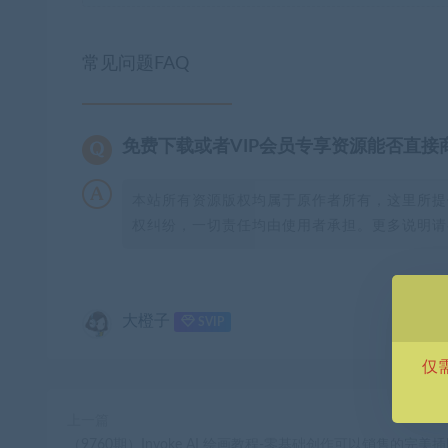
常见问题FAQ
免费下载或者VIP会员专享资源能否直接
本站所有资源版权均属于原作者所有，这里所提
权纠纷，一切责任均由使用者承担。更多说明请参
大橙子
SVIP
仅
上一篇
（9760期）Invoke AI 绘画教程-零基础创作可以销售的完美插