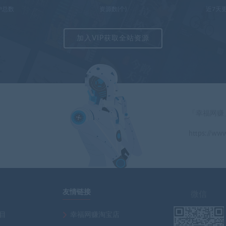
户总数
资源数(个)
近7天更
加入VIP获取全站资源
「幸福网赚
https://www
」
友情链接
微信
项目
幸福网赚淘宝店