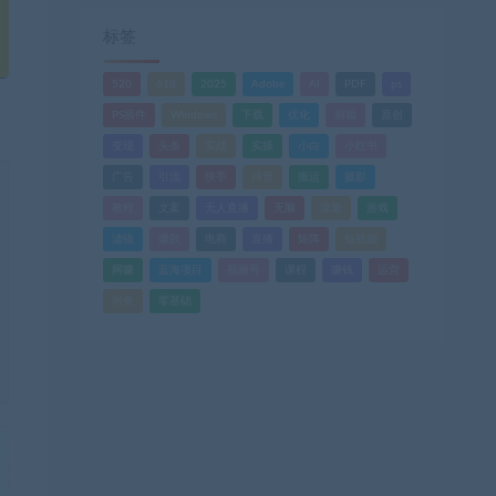
标签
520
618
2025
Adobe
AI
PDF
ps
PS插件
Windows
下载
优化
剪辑
原创
变现
头条
实战
实操
小白
小红书
广告
引流
快手
抖音
搬运
摄影
教程
文案
无人直播
无脑
流量
游戏
滤镜
爆款
电商
直播
矩阵
短视频
网赚
蓝海项目
视频号
课程
赚钱
运营
闲鱼
零基础