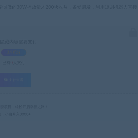
员做的30W播放量才200块收益，备受启发，利用短剧机器人直接
隐藏内容需要支付
3.9积分
已有
0
人支付
支付查看
热门网赚项目，轻松开启幸福之路！
法，小白月入3000+