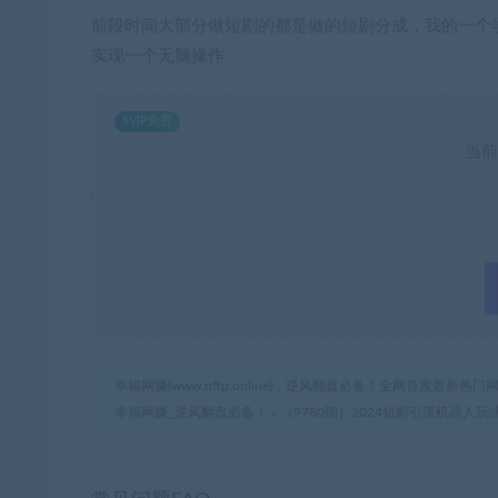
前段时间大部分做短剧的都是做的短剧分成，我的一个学
实现一个无脑操作
SVIP免费
当前
幸福网赚(www.nffp.online)，逆风翻盘必备！全网首发最新
幸福网赚_逆风翻盘必备！
»
（9780期）2024短剧引流机器人玩