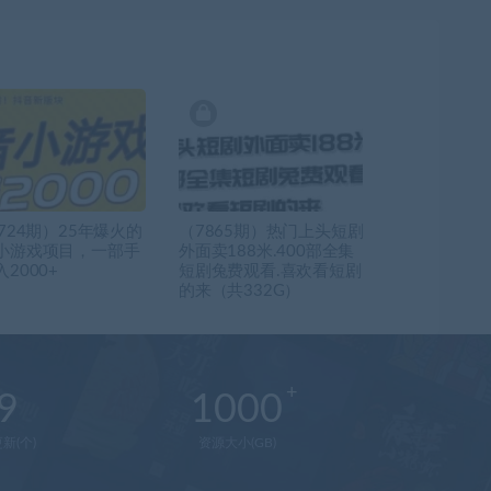
724期）25年爆火的
（7865期）热门上头短剧
小游戏项目，一部手
外面卖188米.400部全集
2000+
短剧兔费观看.喜欢看短剧
的来（共332G）
9
1000
新(个)
资源大小(GB)