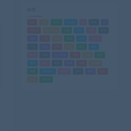
标签
520
618
2025
Adobe
AI
PDF
ps
PS插件
Windows
下载
优化
剪辑
原创
变现
头条
实战
实操
小白
小红书
广告
引流
快手
抖音
搬运
摄影
教程
文案
无人直播
无脑
流量
游戏
滤镜
爆款
电商
直播
矩阵
短视频
网赚
蓝海项目
视频号
课程
赚钱
运营
闲鱼
零基础