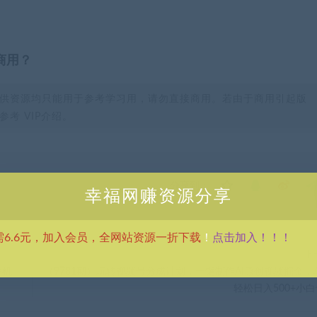
商用？
供资源均只能用于参考学习用，请勿直接商用。若由于商用引起版
考 VIP介绍。
分享到：
幸福网赚资源分享
点击加入！！！
需6.6元，加入会员，全网站资源一折下载
！
下
手机
（9781期）玩转视频号分成计划，一键制作AI原创视频掘金，
轻松日入500+小白