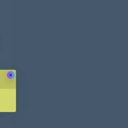
×
一篇
单号
也…