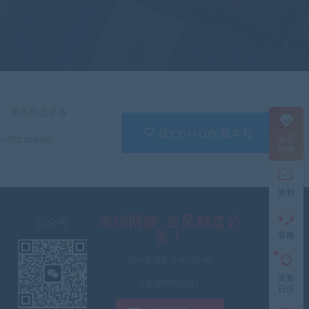
在
线
客
服
直
」 逆风翻盘必备！
接
说
按Ctrl+D收藏本站
会员
.nffp.online/
出
特惠
您
的
需
签到
求
切
记
幸福网赚_逆风翻盘必
公众号
带
备！
客服
上
资
周一至周五 9:00-23:00
源
更新
连
（其他时间勿扰）
日历
接
与