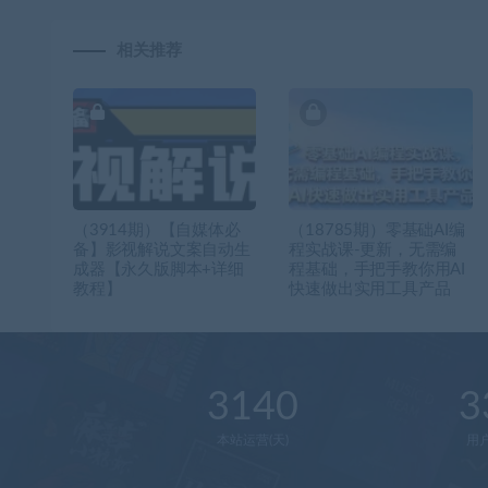
相关推荐
（3914期）【自媒体必
（18785期）零基础AI编
备】影视解说文案自动生
程实战课-更新，无需编
成器【永久版脚本+详细
程基础，手把手教你用AI
教程】
快速做出实用工具产品
3140
3
本站运营(天)
用