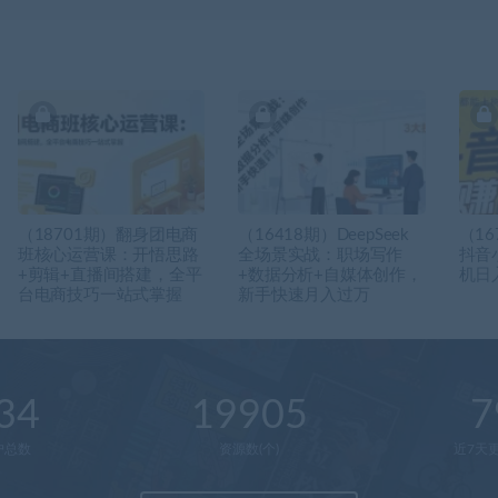
（18701期）翻身团电商
（16418期）DeepSeek
（16
班核心运营课：开悟思路
全场景实战：职场写作
抖音
+剪辑+直播间搭建，全平
+数据分析+自媒体创作，
机日入
台电商技巧一站式掌握
新手快速月入过万
34
19905
7
户总数
资源数(个)
近7天更