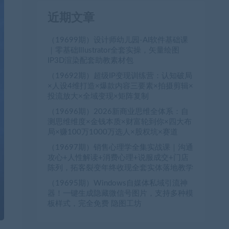
近期文章
（19699期）设计师幼儿园-AI软件基础课
｜零基础Illustrator全套实操，矢量绘图
IP3D渲染配套助教素材包
（19692期）超级IP变现训练营：认知破局
×人设4维打造×爆款内容三要素×拍摄剪辑×
投流放大×全域变现×矩阵复制
（19696期）2026新商业思维全体系：自
测思维维度×金钱本质×财富轮到你×四大布
局×赚100万1000万选人×股权坑×赛道
（19697期）销售心理学全集实战课｜沟通
攻心+人性解读+消费心理+说服成交+门店
陈列，拓客裂变年终收现全套实体落地教学
（19695期）Windows自媒体私域引流神
器！一键生成隐藏微信号图片，支持多种模
板样式，完全免费 隐图工坊