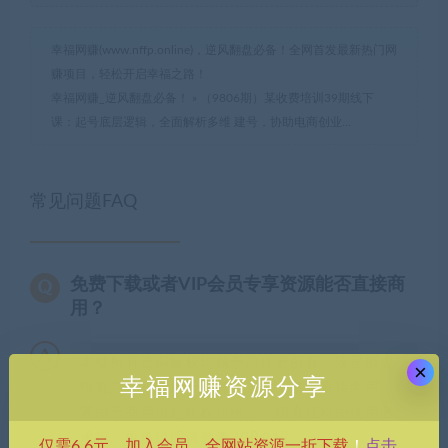
幸福网赚(www.nffp.online)，逆风翻盘必备！全网首发最新热门网
赚项目，轻松开启幸福之路！
幸福网赚_逆风翻盘必备！
»
（9806期）某收费培训39期线下
课：起号底层逻辑，全面解析多维 建号，协助电商创业…
常见问题FAQ
免费下载或者VIP会员专享资源能否直接商
用？
本站所有资源版权均属于原作者所有，这里所提
×
幸福网赚资源分享
供资源均只能用于参考学习用，请勿直接商用。
若由于商用引起版权纠纷，一切责任均由使用者
承担。更多说明请参考 VIP介绍。
点击
仅需6.6元，加入会员，全网站资源一折下载
！