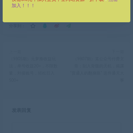
加入！！！
分享到：
上一篇
下一篇
（9805期）元梦撸收益玩
（9807期）某公众号付费文
法，单号收益20+，不限数
章：刻入骨髓的天机，揭露
量，对接账号，轻松日入
“普通人的翻身路” 这件通天大
500+
事
发表回复