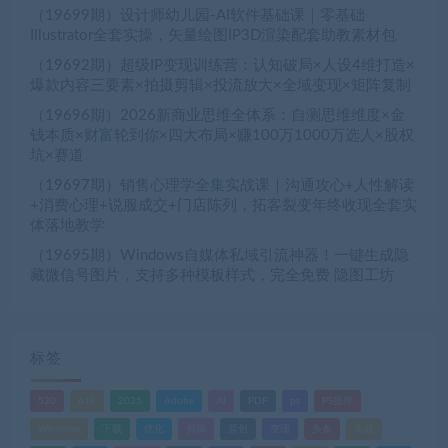
（19699期）设计师幼儿园-AI软件基础课｜零基础
Illustrator全套实操，矢量绘图IP3D渲染配套助教素材包
（19692期）超级IP变现训练营：认知破局×人设4维打造×
爆款内容三要素×拍摄剪辑×投流放大×全域变现×矩阵复制
（19696期）2026新商业思维全体系：自测思维维度×金
钱本质×财富轮到你×四大布局×赚100万1000万选人×股权
坑×赛道
（19697期）销售心理学全集实战课｜沟通攻心+人性解读
+消费心理+说服成交+门店陈列，拓客裂变年终收现全套实
体落地教学
（19695期）Windows自媒体私域引流神器！一键生成隐
藏微信号图片，支持多种模板样式，完全免费 隐图工坊
标签
520
618
2025
Adobe
AI
PDF
ps
PS插件
Windows
下载
优化
剪辑
原创
变现
头条
实战