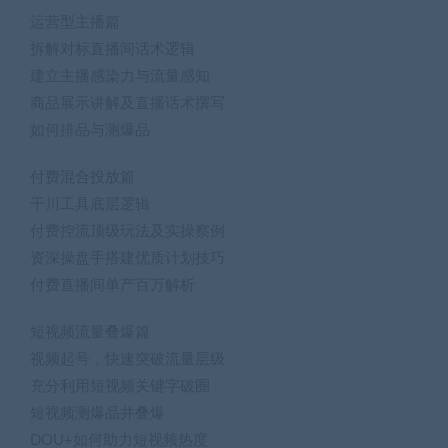
运营型主播篇
拆解对标直播间话术逻辑
建立主播感染力与流量感知
商品展示讲解及直播话术撰写
如何排品与测爆品
付费混合投放篇
干川工具底层逻辑
付费控流顶级玩法及实操察例
资深操盘手搭建优质计划技巧
付费直播间单产百万解析
短视频流量叠爆篇
视频起号，快速突破流量层级
充分利用短视频关键字破圈
短视频测爆品井叠爆
DOU+如何助力短视频热度