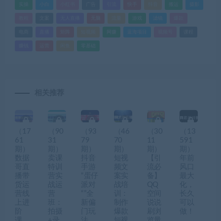
实操
小白
小红书
广告
引流
快手
抖音
搬运
摄影
教程
文案
无人直播
无脑
流量
游戏
滤镜
爆款
电商
直播
矩阵
短视频
网赚
蓝海项目
视频号
课程
赚钱
运营
闲鱼
零基础
相关推荐
（17
（90
（93
（46
（30
（13
61
31
79
70
11
591
期）
期）
期）
期）
期）
期）
数据
卖课
抖音
短视
【引
年前
哥直
特训
手游
频文
流必
风口
播带
营实
“蛋仔
案实
备】
最大
货运
战运
派对
战培
QQ
化，
营线
营
“”全
训：
空间
长久
上进
班：
新偏
制作
说说
可以
阶
拍摄
门玩
爆款
刷浏
做！
课，
+录
法，
短视
览量