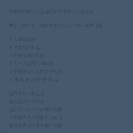
根据账号情况为您铺展全局方向，少走弯路
两个月群答疑，每位学员有运营一对一解决问题
五大课程模块
多维建号认知篇
实操案例现场拆解
几大主流起号玩法拆解
直播间爆品打造井延长热度
直 播 间 多 频 共 振 操 盘
起号方式与复盘篇
如何提升账号曝光
起新号前应准备好哪些方面
直播间内各人员职责与角色
账号开播后应准备哪几方面