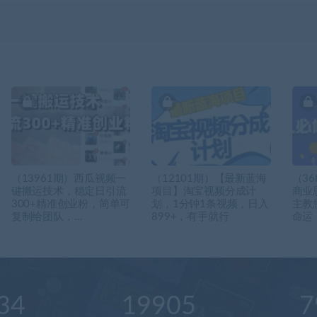
（13961期）西瓜视频一
（12101期）【最新蓝海
（3
键搬运技术，稳定日引流
项目】淘宝视频分成计
商业
300+精准创业粉，简单可
划，1分钟1条视频，日入
主教
复制给团队，…
899+，有手就行
命运
34
19905
7