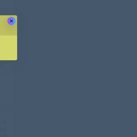
×
一篇
选品