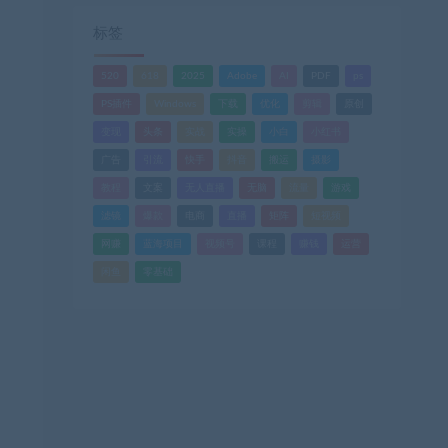
标签
520
618
2025
Adobe
AI
PDF
ps
PS插件
Windows
下载
优化
剪辑
原创
变现
头条
实战
实操
小白
小红书
广告
引流
快手
抖音
搬运
摄影
教程
文案
无人直播
无脑
流量
游戏
滤镜
爆款
电商
直播
矩阵
短视频
网赚
蓝海项目
视频号
课程
赚钱
运营
闲鱼
零基础