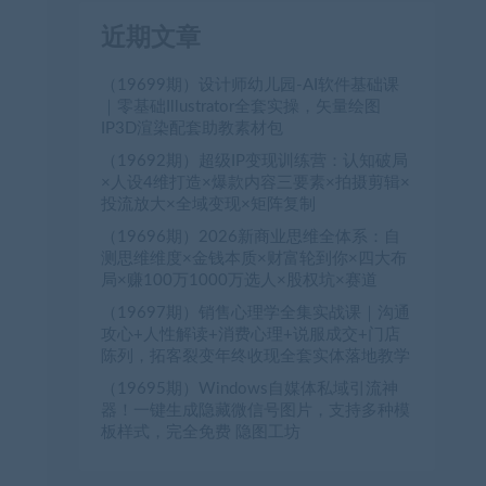
近期文章
（19699期）设计师幼儿园-AI软件基础课
｜零基础Illustrator全套实操，矢量绘图
IP3D渲染配套助教素材包
（19692期）超级IP变现训练营：认知破局
×人设4维打造×爆款内容三要素×拍摄剪辑×
投流放大×全域变现×矩阵复制
（19696期）2026新商业思维全体系：自
测思维维度×金钱本质×财富轮到你×四大布
局×赚100万1000万选人×股权坑×赛道
（19697期）销售心理学全集实战课｜沟通
攻心+人性解读+消费心理+说服成交+门店
陈列，拓客裂变年终收现全套实体落地教学
（19695期）Windows自媒体私域引流神
器！一键生成隐藏微信号图片，支持多种模
板样式，完全免费 隐图工坊