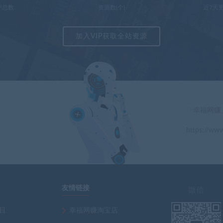
户总数
资源数(个)
近7天更
加入VIP获取全站资源
「幸福网赚
https://www
」
友情链接
微信
项目
幸福网赚淘宝店