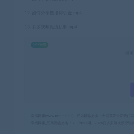
12-如何分享链接得佣金.mp4
13-多多视频推流机制,mp4
SVIP免费
当前
幸福网赚(www.nffp.online)，逆风翻盘必备！全网首发最新
幸福网赚_逆风翻盘必备！
»
（9817期）2024拼多多短视频变