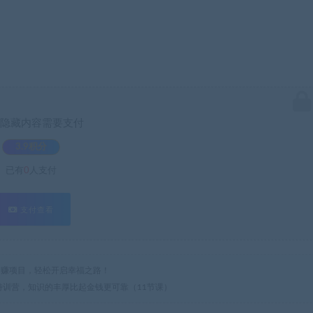
隐藏内容需要支付
3.9积分
已有
0
人支付
支付查看
热门网赚项目，轻松开启幸福之路！
现特训营，知识的丰厚比起金钱更可靠（11节课）