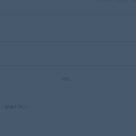
篇/文案篇/拍摄篇/运
网站
电子邮件和网站