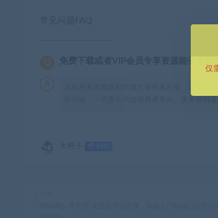
常见问题FAQ
免费下载或者VIP会员专享资源能否直接
仅
本站所有资源版权均属于原作者所有，这里所提
权纠纷，一切责任均由使用者承担。更多说明请参
大橙子
SVIP
上一篇
（9816期）美甲店-美团点评运营课，基础入门到核心运营步