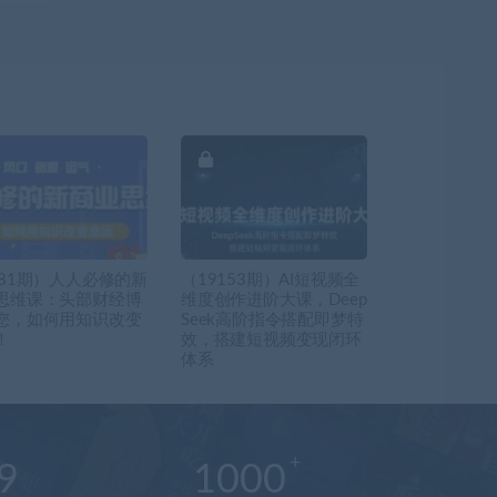
681期）人人必修的新
（19153期）AI短视频全
思维课：头部财经博
维度创作进阶大课，Deep
您，如何用知识改变
Seek高阶指令搭配即梦特
！
效，搭建短视频变现闭环
体系
9
1000