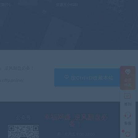
新(个)
资源大小(GB)
在
线
客
服
直
」 逆风翻盘必备！
接
说
按Ctrl+D收藏本站
会员
.nffp.online/
出
特惠
您
的
需
签到
求
切
记
幸福网赚_逆风翻盘必
公众号
带
备！
客服
上
资
周一至周五 9:00-23:00
源