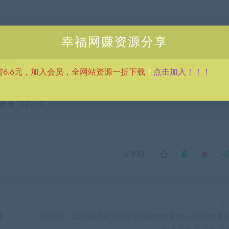
幸福网赚资源分享
商用？
点击加入！！！
需6.6元，加入会员，全网站资源一折下载
！
供资源均只能用于参考学习用，请勿直接商用。若由于商用引起版
考 VIP介绍。
分享到：
下
骤
（9818期）2024最新短视频全领域好物带货 定位篇/思维篇/