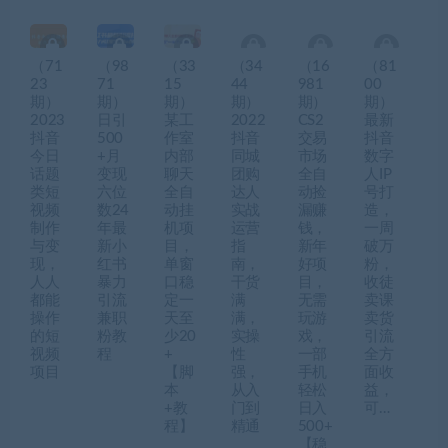
（71
（98
（33
（34
（16
（81
23
71
15
44
981
00
期）
期）
期）
期）
期）
期）
2023
日引
某工
2022
CS2
最新
抖音
500
作室
抖音
交易
抖音
今日
+月
内部
同城
市场
数字
话题
变现
聊天
团购
全自
人IP
类短
六位
全自
达人
动捡
号打
视频
数24
动挂
实战
漏赚
造，
制作
年最
机项
运营
钱，
一周
与变
新小
目，
指
新年
破万
现，
红书
单窗
南，
好项
粉，
人人
暴力
口稳
干货
目，
收徒
都能
引流
定一
满
无需
卖课
操作
兼职
天至
满，
玩游
卖货
的短
粉教
少20
实操
戏，
引流
视频
程
+
性
一部
全方
项目
【脚
强，
手机
面收
本
从入
轻松
益，
+教
门到
日入
可…
程】
精通
500+
【稳