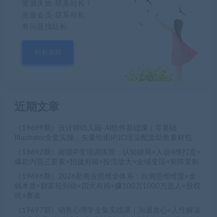
资源失效-联系站长！
充值会员-联系站长
有问题找站长
站长在线
近期文章
（19699期）设计师幼儿园-AI软件基础课｜零基础
Illustrator全套实操，矢量绘图IP3D渲染配套助教素材包
（19692期）超级IP变现训练营：认知破局×人设4维打造×
爆款内容三要素×拍摄剪辑×投流放大×全域变现×矩阵复制
（19696期）2026新商业思维全体系：自测思维维度×金
钱本质×财富轮到你×四大布局×赚100万1000万选人×股权
坑×赛道
（19697期）销售心理学全集实战课｜沟通攻心+人性解读