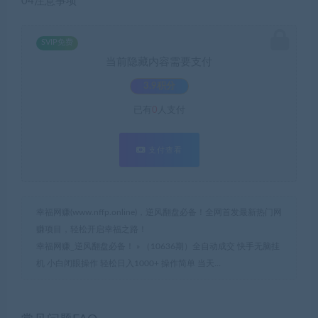
04注意事项
SVIP免费
当前隐藏内容需要支付
3.9积分
已有
0
人支付
支付查看
幸福网赚(www.nffp.online)，逆风翻盘必备！全网首发最新热门网
赚项目，轻松开启幸福之路！
幸福网赚_逆风翻盘必备！
»
（10636期）全自动成交 快手无脑挂
机 小白闭眼操作 轻松日入1000+ 操作简单 当天…