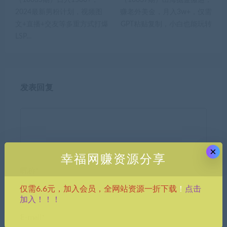
2024最新男粉计划，视频图
赚老外美金，月入3w+，仅需
文+直播+交友等多重方式打爆
GPT粘贴复制，小白也能玩转
LSP…
发表回复
×
幸福网赚资源分享
昵称*
点击
仅需6.6元，加入会员，全网站资源一折下载
！
加入！！！
E-mail*