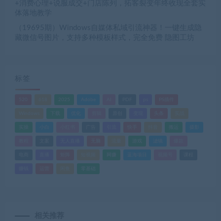
+消费心理+说服成交+门店陈列，拓客裂变年终收现全套实
体落地教学
（19695期）Windows自媒体私域引流神器！一键生成隐
藏微信号图片，支持多种模板样式，完全免费 隐图工坊
标签
520
618
2025
Adobe
AI
PDF
ps
PS插件
Windows
下载
优化
剪辑
原创
变现
头条
实战
实操
小白
小红书
广告
引流
快手
抖音
搬运
摄影
教程
文案
无人直播
无脑
流量
游戏
滤镜
爆款
电商
直播
矩阵
短视频
网赚
蓝海项目
视频号
课程
赚钱
运营
闲鱼
零基础
相关推荐