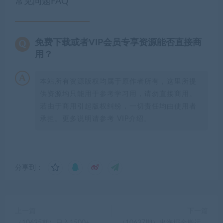
常见问题FAQ
免费下载或者VIP会员专享资源能否直接商
用？
本站所有资源版权均属于原作者所有，这里所提
供资源均只能用于参考学习用，请勿直接商用。
若由于商用引起版权纠纷，一切责任均由使用者
承担。更多说明请参考 VIP介绍。
分享到：
上一篇
下一篇
（10635期）日入1500+，
（10637期）出海掘金搬运，