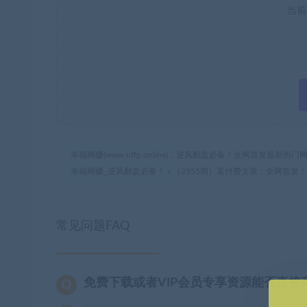
当前
幸福网赚(www.nffp.online)，逆风翻盘必备！全网首发最新
幸福网赚_逆风翻盘必备！
»
（2555期）某付费文章：全网首发
常见问题FAQ
免费下载或者VIP会员专享资源能否直接