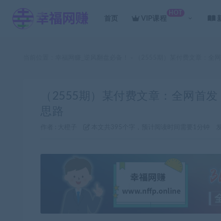
HOT
首页
VIP课程
当前位置：
幸福网赚_逆风翻盘必备！
（2555期）某付费文章：全
>
（2555期）某付费文章：全网首
思路
作者 :
大橙子
本文共395个字，预计阅读时间需要1分钟