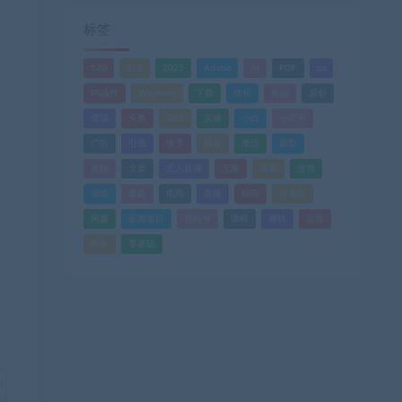
标签
520
618
2025
Adobe
AI
PDF
ps
PS插件
Windows
下载
优化
剪辑
原创
变现
头条
实战
实操
小白
小红书
广告
引流
快手
抖音
搬运
摄影
教程
文案
无人直播
无脑
流量
游戏
滤镜
爆款
电商
直播
矩阵
短视频
网赚
蓝海项目
视频号
课程
赚钱
运营
闲鱼
零基础