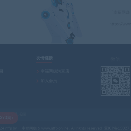
「幸福网赚
https://www
」
友情链接
微信
项目
幸福网赚淘宝店
加入会员
软件安装乐园
4 nffp by -
幸福网赚
& www.nffp.online . All rights reserved
冀ICP备15027