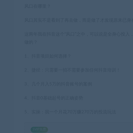
风口在哪里？
风口其实不是看到了再去做，而是做了才发现原来已身
这两年我在抖音这个“风口”之中，可以说是全身心投入
做的？
1、抖音项目如何选择？
2、捷径：只需要一招不需要参加任何抖音培训！
3、几个月入5万的抖音账号的案例
4、抖音0基础起号的正确姿势
5、实操：我一个月花70万赚270万的投流玩法
SVIP免费