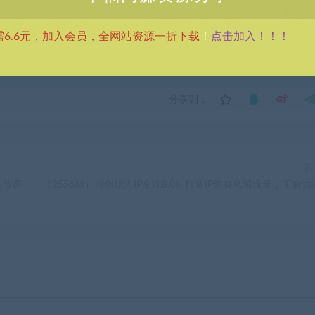
供资源均只能用于参考学习用，请勿直接商用。若由于商用引起版
考 VIP介绍。
点击加入！！！
需6.6元，加入会员，全网站资源一折下载
！
分享到：
下
1节课
（2556期）《创始人IP变现8.0》打造IP终身私域流量，干货满