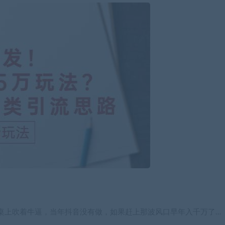
桌上吹着牛逼，当年抖音没有做，如果赶上那波风口早年入千万了…