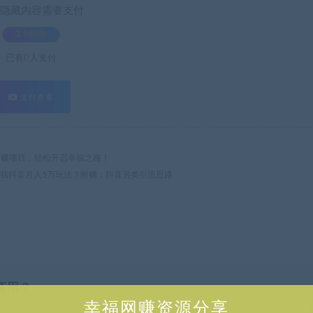
隐藏内容需要支付
3.9积分
已有
0
人支付
支付查看
热门网赚项目，轻松开启幸福之路！
！我抖音月入5万玩法？附赠：抖音另类引流思路
商用？
幸福网赚资源分享