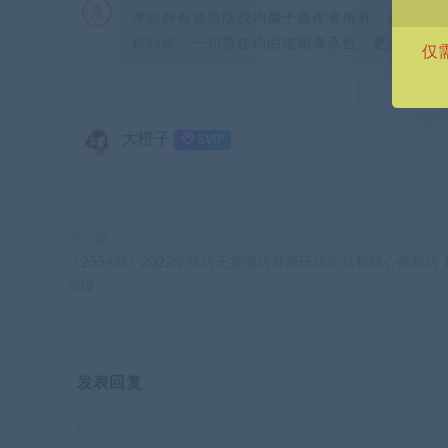
本站所有资源版权均属于原作者所有，这里所提
权纠纷，一切责任均由使用者承担。更多说明请参
仅
大橙子
SVIP
上一篇
（2554期）2022年抖店无货源店群新玩法汇总和随心推起店 
学懂
发表回复