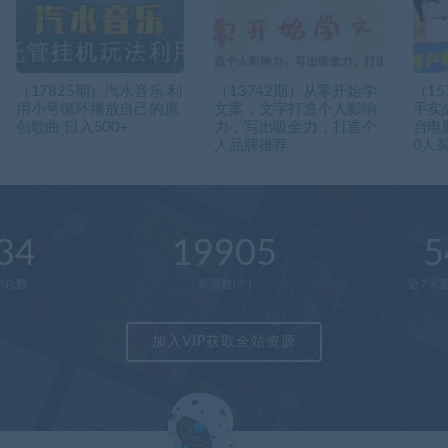
（17825期）汽水音乐 利
（13742期）从零开始学
（1
用小号循环播放自己的原
文案，文字打造个人影响
手实
创歌曲 日入500+
力，写出吸金力，打造个
台电
人品牌推荐
0人裂
34
19905
5
户总数
资源数(个)
近7天更
加入VIP获取全站资源