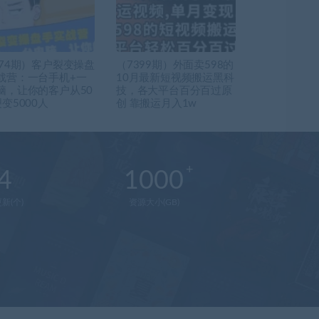
574期）客户裂变操盘
（7399期）外面卖598的
战营：一台手机+一
10月最新短视频搬运黑科
脑，让你的客户从50
技，各大平台百分百过原
变5000人
创 靠搬运月入1w
4
1000
新(个)
资源大小(GB)
在
线
客
服