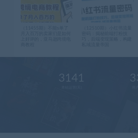
（11455期）不能s单了
（12510期）小红书流量
月入百万的卖家们是如何
密码：揭秘前端打粉技
上好评的，亚马逊跨境电
巧，后端变现策略，构建
商教程
私域流量帝国
3141
3
本站运营(天)
用