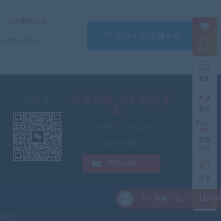
直
」 逆风翻盘必备！
接
说
按Ctrl+D收藏本站
会员
.nffp.online/
出
特惠
您
的
需
签到
求
切
记
幸福网赚_逆风翻盘必
公众号
带
备！
客服
上
资
周一至周五 9:00-23:00
源
更新
连
（其他时间勿扰）
日历
接
与
在线咨询
问
题
全屏
投稿
fr** 刚刚下载了 （11749期）
工
赚钱
作
330号
时