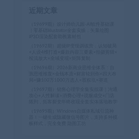
近期文章
（19699期）设计师幼儿园-AI软件基础课
｜零基础Illustrator全套实操，矢量绘图
IP3D渲染配套助教素材包
（19692期）超级IP变现训练营：认知破局
×人设4维打造×爆款内容三要素×拍摄剪辑×
投流放大×全域变现×矩阵复制
（19696期）2026新商业思维全体系：自
测思维维度×金钱本质×财富轮到你×四大布
局×赚100万1000万选人×股权坑×赛道
（19697期）销售心理学全集实战课｜沟通
攻心+人性解读+消费心理+说服成交+门店
陈列，拓客裂变年终收现全套实体落地教学
（19695期）Windows自媒体私域引流神
器！一键生成隐藏微信号图片，支持多种模
板样式，完全免费 隐图工坊