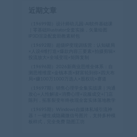
近期文章
（19699期）设计师幼儿园-AI软件基础课
｜零基础Illustrator全套实操，矢量绘图
IP3D渲染配套助教素材包
（19692期）超级IP变现训练营：认知破局
×人设4维打造×爆款内容三要素×拍摄剪辑×
投流放大×全域变现×矩阵复制
（19696期）2026新商业思维全体系：自
测思维维度×金钱本质×财富轮到你×四大布
局×赚100万1000万选人×股权坑×赛道
（19697期）销售心理学全集实战课｜沟通
攻心+人性解读+消费心理+说服成交+门店
陈列，拓客裂变年终收现全套实体落地教学
（19695期）Windows自媒体私域引流神
器！一键生成隐藏微信号图片，支持多种模
板样式，完全免费 隐图工坊