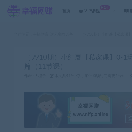
HOT
首页
VIP课程
当前位置：
幸福网赚_逆风翻盘必备！
（9910期）小红薯【私家课
>
（9910期）小红薯【私家课】0-
篇（11节课）
作者 :
大橙子
本文共519个字，预计阅读时间需要2分钟