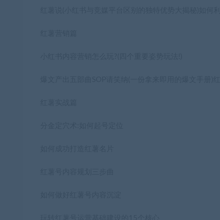
红薯说(小红书与竞媒平台区别的独特优势大揭秘)如何
红薯营销篇
小红书内容营销怎么玩?(四个重要姿势玩法!)
爆文产出五部曲SOP请笑纳(一份拿来即用的爆文手册)
红薯实战篇
分金定穴术:如何起号定位
如何成功打造红薯名片
红薯号内容规划三步曲
如何做好红薯号内容沉淀
玩转红薯号运营基础建设的15个核心