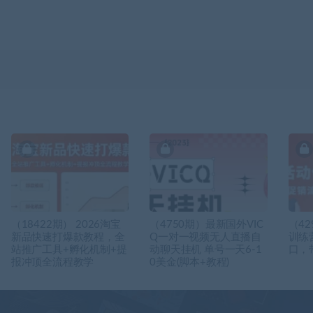
（18422期） 2026淘宝
（4750期）最新国外VIC
（4
新品快速打爆款教程，全
Q一对一视频无人直播自
训练
站推广工具+孵化机制+提
动聊天挂机 单号一天6-1
口，
报冲顶全流程教学
0美金(脚本+教程)