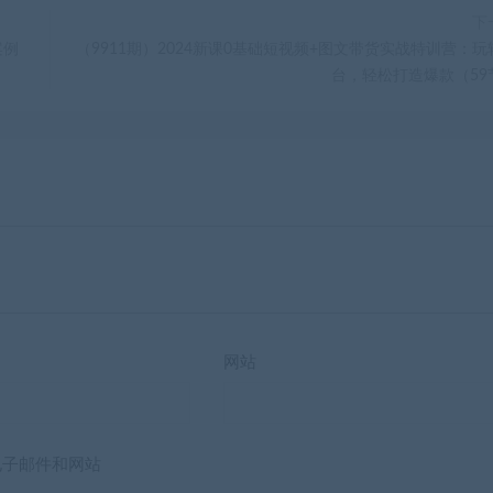
下
案例
（9911期）2024新课0基础短视频+图文带货实战特训营：玩
台，轻松打造爆款（59
网站
电子邮件和网站