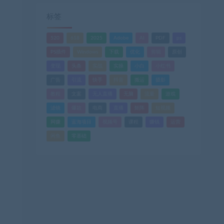
标签
520
618
2025
Adobe
AI
PDF
ps
PS插件
Windows
下载
优化
剪辑
原创
变现
头条
实战
实操
小白
小红书
广告
引流
快手
抖音
搬运
摄影
教程
文案
无人直播
无脑
流量
游戏
滤镜
爆款
电商
直播
矩阵
短视频
网赚
蓝海项目
视频号
课程
赚钱
运营
闲鱼
零基础