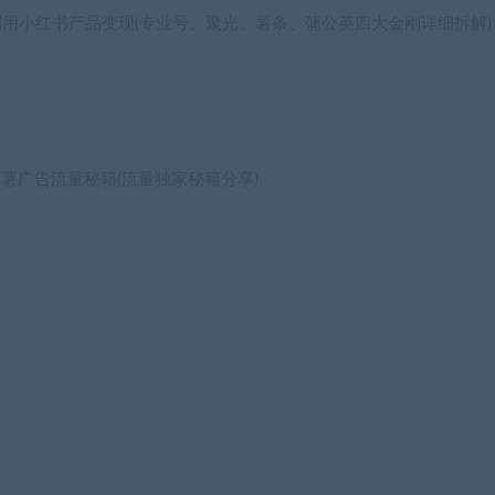
利用小红书产品变现(专业号、聚光、薯条、蒲公英四大金刚详细拆解)
红薯广告流量秘籍(流量独家秘籍分享)