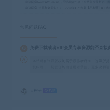
幸福网赚(www.nffp.online)，逆风翻盘必备！全网首发最新
幸福网赚_逆风翻盘必备！
»
（9910期）小红薯【私家课】0-1
常见问题FAQ
免费下载或者VIP会员专享资源能否直接
本站所有资源版权均属于原作者所有，这里所提
权纠纷，一切责任均由使用者承担。更多说明请参
大橙子
SVIP