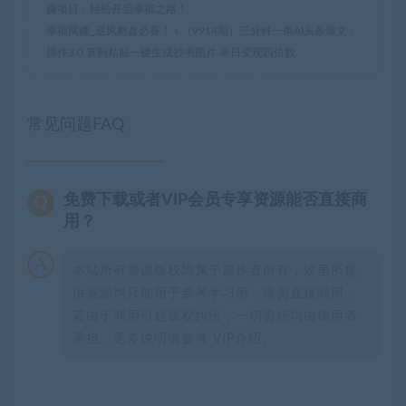
赚项目，轻松开启幸福之路！
幸福网赚_逆风翻盘必备！
»
（9914期）三分钟一条AI头条爆文，
插件3.0 复制粘贴一键生成抄书图片 单日变现四位数
常见问题FAQ
免费下载或者VIP会员专享资源能否直接商
用？
本站所有资源版权均属于原作者所有，这里所提
供资源均只能用于参考学习用，请勿直接商用。
若由于商用引起版权纠纷，一切责任均由使用者
承担。更多说明请参考 VIP介绍。