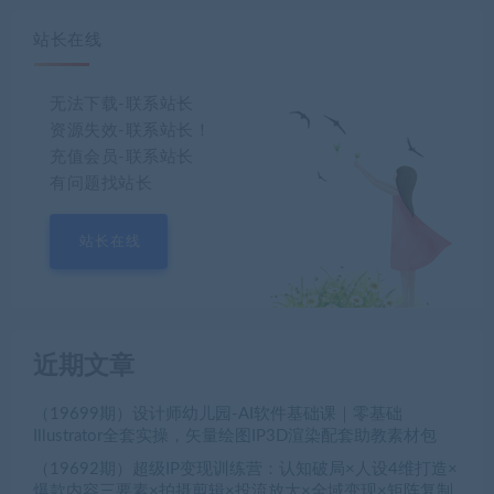
站长在线
无法下载-联系站长
资源失效-联系站长！
充值会员-联系站长
有问题找站长
站长在线
近期文章
（19699期）设计师幼儿园-AI软件基础课｜零基础
Illustrator全套实操，矢量绘图IP3D渲染配套助教素材包
（19692期）超级IP变现训练营：认知破局×人设4维打造×
爆款内容三要素×拍摄剪辑×投流放大×全域变现×矩阵复制