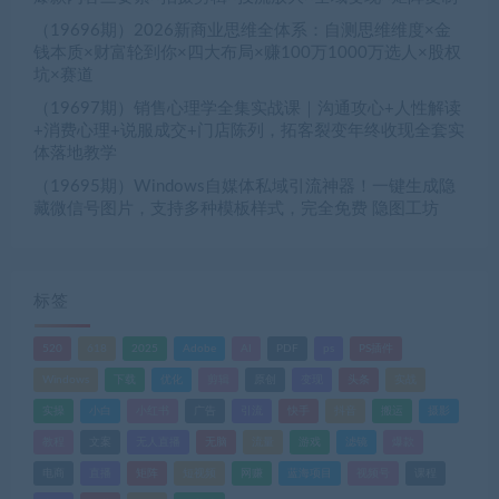
（19696期）2026新商业思维全体系：自测思维维度×金
钱本质×财富轮到你×四大布局×赚100万1000万选人×股权
坑×赛道
（19697期）销售心理学全集实战课｜沟通攻心+人性解读
+消费心理+说服成交+门店陈列，拓客裂变年终收现全套实
体落地教学
（19695期）Windows自媒体私域引流神器！一键生成隐
藏微信号图片，支持多种模板样式，完全免费 隐图工坊
标签
520
618
2025
Adobe
AI
PDF
ps
PS插件
Windows
下载
优化
剪辑
原创
变现
头条
实战
实操
小白
小红书
广告
引流
快手
抖音
搬运
摄影
教程
文案
无人直播
无脑
流量
游戏
滤镜
爆款
电商
直播
矩阵
短视频
网赚
蓝海项目
视频号
课程