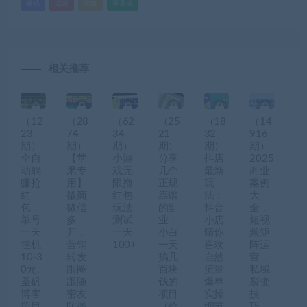
赚钱
运营
闲鱼
零基础
相关推荐
（12
（28
（62
（25
（18
（14
23
74
34
21
32
916
期）
期）
期）
期）
期）
期）
全自
【苹
小游
分享
抖店
2025
动躺
果专
戏无
几个
最新
商业
赚抢
用】
限撸
正规
玩
案例
红
微商
红包
靠谱
法：
大
包，
微信
玩法
的副
抖音
全，
单号
多
测试
业：
小店
短视
一天
开，
一天
小白
猜你
频矩
挂机
营销
100+
一天
喜欢
阵运
10-3
转发
搞几
自然
营，
0元,
跟圈
百块
流量
私域
圣矾
跟随
钱的
爆单
裂变
博客
密友
项目
实操
技
项目
防撤
（价
细节
巧，