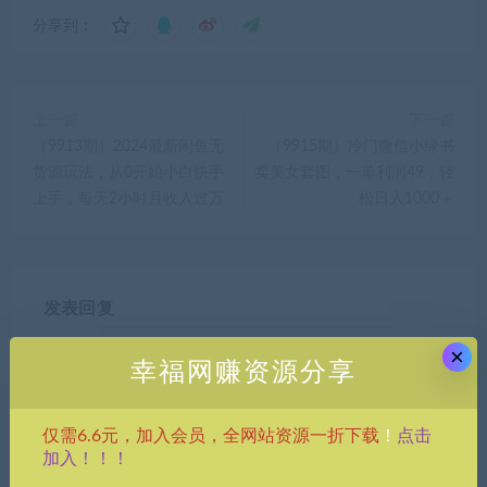
分享到：
上一篇
下一篇
（9913期）2024最新闲鱼无
（9915期）冷门微信小绿书
货源玩法，从0开始小白快手
卖美女套图，一单利润49，轻
上手，每天2小时月收入过万
松日入1000＋
发表回复
×
幸福网赚资源分享
点击
仅需6.6元，加入会员，全网站资源一折下载
！
加入！！！