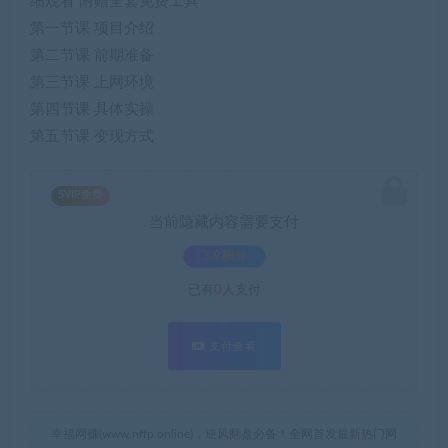
细观看 附赠全套免费工具
第一节课 项目介绍
第二节课 前期准备
第三节课 上网环境
第四节课 具体实操
第五节课 变现方式
SVIP免费
当前隐藏内容需要支付
3.9积分
已有
0
人支付
支付查看
幸福网赚(www.nffp.online)，逆风翻盘必备！全网首发最新热门网