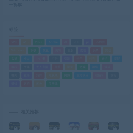
一拆解
标签
520
618
2025
Adobe
AI
PDF
ps
PS插件
Windows
下载
优化
剪辑
原创
变现
头条
实战
实操
小白
小红书
广告
引流
快手
抖音
搬运
摄影
教程
文案
无人直播
无脑
流量
游戏
滤镜
爆款
电商
直播
矩阵
短视频
网赚
蓝海项目
视频号
课程
赚钱
运营
闲鱼
零基础
相关推荐