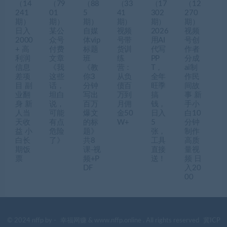
（14
（79
（88
（33
（17
（12
241
01
5
41
302
270
期）
期）
期）
期）
期）
期）
日入
某公
自媒
视频
2026
视频
2000
众号
体vip
号带
用AI
号创
+ 高
付费
标题
货训
代写
作者
利润
文章
班
练
PP
分成
信息
《我
《教
营：
T，
ai制
差项
这些
你3
从负
全年
作民
目 副
话，
分钟
债百
旺季
间故
业翻
坦白
写出
万到
搞
事 新
身 新
说，
百万
月佣
钱，
手小
人当
可能
爆文
金50
日入
白10
天收
有点
的标
W+
5
分钟
益 小
危险
题》
张，
制作
白长
了》
共8
工具
高质
期饭
课-视
直接
量视
票
频+P
送！
频 日
DF
入20
00
© 2024 nffp by -
幸福网赚
& www.nffp.online . All rights reserved
冀ICP