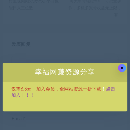
付宝视频频分成计划 小白也
每天单号轻松50+，可批量操
能日入三位数
作，多机多账号收益无上限，
有…
发表回复
×
幸福网赚资源分享
点击
仅需6.6元，加入会员，全网站资源一折下载
！
昵称*
加入！！！
E-mail*