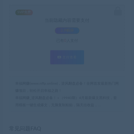
SVIP免费
当前隐藏内容需要支付
3.9积分
已有
0
人支付
支付查看
幸福网赚(www.nffp.online)，逆风翻盘必备！全网首发最新热门网
赚项目，轻松开启幸福之路！
幸福网赚_逆风翻盘必备！
»
（9940期）4月最新爆文黑科技，套
用模板一键生成爆文，无脑复制粘贴，隔天出收益，…
常见问题FAQ