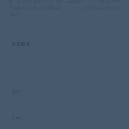
期：复制高手赚钱方法 月入N
品高效推广，分享如何高效推
万各种方法复盘（更新到24年
广，打造百万美金爆款单品
0410）
发表回复
昵称*
E-mail*