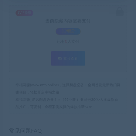
SVIP免费
当前隐藏内容需要支付
3.9积分
已有
0
人支付
支付查看
幸福网赚(www.nffp.online)，逆风翻盘必备！全网首发最新热门网
赚项目，轻松开启幸福之路！
幸福网赚_逆风翻盘必备！
»
（9944期）亚马逊30亿·大卖爆款新
品推广，可复制、全程案例实操的爆款推新SOP
常见问题FAQ