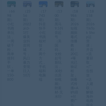
（66
（23
（17
（13
（18
（18
98
56
743
00
986
158
期）
期）
期）
期）
期）
期）
小红
2022
抖音
黑马
2026
2026
书商
从0-
快手
9.5抖
短视
TikTo
单玩
1打
小红
音起
频病
k Sho
法，
爆美
书跳
号
毒式
p运
一周
业抖
核对
（美
传播
营
破千
音同
技
国
教
课：
粉，
城
术，
码，
程：
开店
商单
号，
两个
女粉
20亿
+流
接到
风口
方
起号
+曝
量获
手
暴力
式，
新玩
光已
取
软，
变现
手机
法，
验证
+广
一单
日入
端和
30秒
框
告投
150-
10万
电脑
出原
架，
放
800
端
创视
病毒
+达
频）
式传
人建
附素
播+A
联，
材-无
I内容
解锁
水印
+付
海外
费广
电商
告
掘金