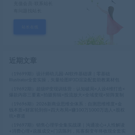
充值会员-联系站长
有问题找站长
站长在线
近期文章
（19699期）设计师幼儿园-AI软件基础课｜零基础
Illustrator全套实操，矢量绘图IP3D渲染配套助教素材包
（19692期）超级IP变现训练营：认知破局×人设4维打造×
爆款内容三要素×拍摄剪辑×投流放大×全域变现×矩阵复制
（19696期）2026新商业思维全体系：自测思维维度×金
钱本质×财富轮到你×四大布局×赚100万1000万选人×股权
坑×赛道
（19697期）销售心理学全集实战课｜沟通攻心+人性解读
+消费心理+说服成交+门店陈列，拓客裂变年终收现全套实