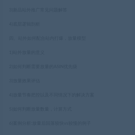
3)新品站外推广常见问题解答
4)底层逻辑剖析
四、站外如何配合站内打爆，放量模型
1)站外放量的意义
2)如何判断需要放量的ASIN优先级
3)放量效果评估
4)放量节奏把控以及不同情况下的解决方案
5)如何判断放量数量，计算方式
6)案例分析:放量后回落较快vs较慢的例子