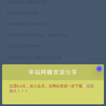
7)案例分析:放量趋势打造
8)常见站外配合场景
9)促销网站与社群的作用
10)站内运营与站外促销，如何组合发力
11)内部促销需求SOP
12)站内vs站外折扣建议的折扣力度
×
13)10个国家重点促销网站
幸福网赚资源分享
14)站外促销实操基本流程
点击
仅需6.6元，加入会员，全网站资源一折下载
！
加入！！！
开发资源·检查工作项
15)站外促销案例分享