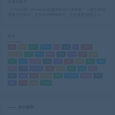
体落地教学
（19695期）Windows自媒体私域引流神器！一键生成隐
藏微信号图片，支持多种模板样式，完全免费 隐图工坊
标签
520
618
2025
Adobe
AI
PDF
ps
PS插件
Windows
下载
优化
剪辑
原创
变现
头条
实战
实操
小白
小红书
广告
引流
快手
抖音
搬运
摄影
教程
文案
无人直播
无脑
流量
游戏
滤镜
爆款
电商
直播
矩阵
短视频
网赚
蓝海项目
视频号
课程
赚钱
运营
闲鱼
零基础
相关推荐