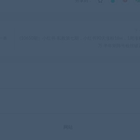
分享到：
下
一单
(10650期）小红书-私教第七期，小红书90天涨粉18w，1周涨
万 半年矩阵号粉丝破
网站