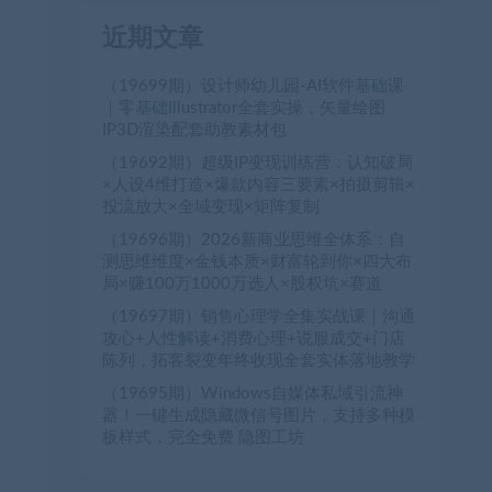
近期文章
（19699期）设计师幼儿园-AI软件基础课
｜零基础Illustrator全套实操，矢量绘图
IP3D渲染配套助教素材包
（19692期）超级IP变现训练营：认知破局
×人设4维打造×爆款内容三要素×拍摄剪辑×
投流放大×全域变现×矩阵复制
（19696期）2026新商业思维全体系：自
测思维维度×金钱本质×财富轮到你×四大布
局×赚100万1000万选人×股权坑×赛道
（19697期）销售心理学全集实战课｜沟通
攻心+人性解读+消费心理+说服成交+门店
陈列，拓客裂变年终收现全套实体落地教学
（19695期）Windows自媒体私域引流神
器！一键生成隐藏微信号图片，支持多种模
板样式，完全免费 隐图工坊