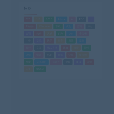
标签
520
618
2025
Adobe
AI
PDF
ps
PS插件
Windows
下载
优化
剪辑
原创
变现
头条
实战
实操
小白
小红书
广告
引流
快手
抖音
搬运
摄影
教程
文案
无人直播
无脑
流量
游戏
滤镜
爆款
电商
直播
矩阵
短视频
网赚
蓝海项目
视频号
课程
赚钱
运营
闲鱼
零基础