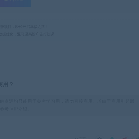
热门网赚项目，轻松开启幸福之路！
及数据优化，亚马逊高阶广告打法课
商用？
供资源均只能用于参考学习用，请勿直接商用。若由于商用引起版
考 VIP介绍。