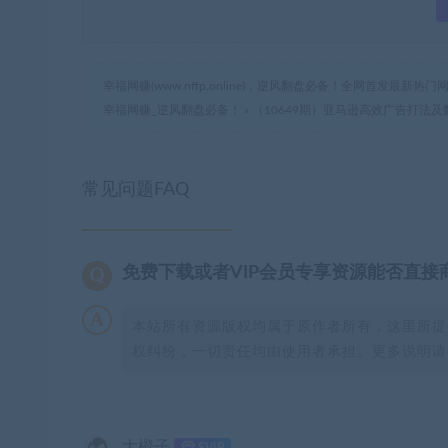
幸福网赚(www.nffp.online)，逆风翻盘必备！全网首发最新
幸福网赚_逆风翻盘必备！
»
（10649期）亚马逊高效广告打法
常见问题FAQ
免费下载或者VIP会员专享资源能否直接
本站所有资源版权均属于原作者所有，这里所提
权纠纷，一切责任均由使用者承担。更多说明请参
大橙子