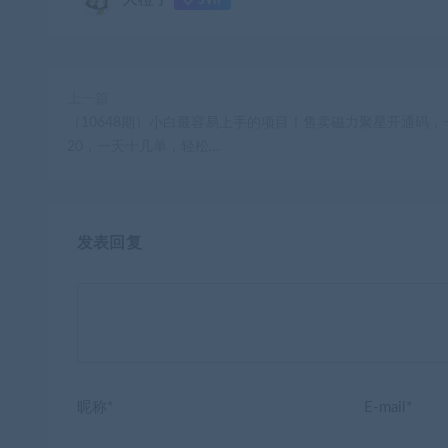
SVIP
上一篇
（10648期）小白最容易上手的项目！售卖磁力聚星开通码，
20，一天十几单，轻松…
发表回复
昵称*
E-mail*