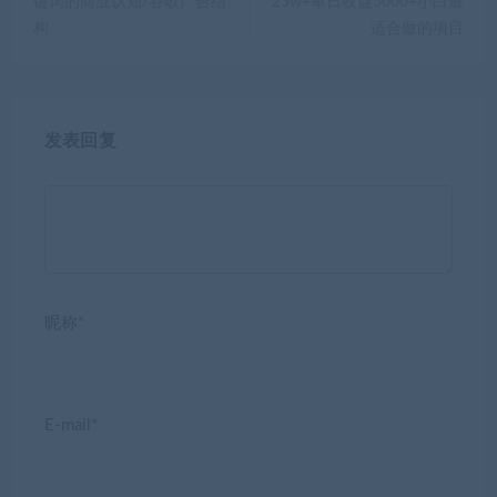
键词的商业认知/谷歌广告结
25w+单日收益5000+小白最
构
适合做的项目
发表回复
昵称*
E-mail*