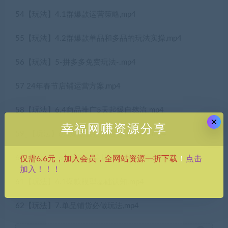
54【玩法】4.1群爆款运营策略,mp4
55【玩法】4.2群爆款单品和多品的玩法实操,mp4
56【玩法】5-拼多多免费玩法-.mp4
57 24年春节店铺运营方案,mp4
58【玩法】6.4商品推广5天起爆自然流.mp4
×
幸福网赚资源分享
59_【玩法】6.3爆款链接基础搭建–SKU,mp4
60_【玩法】6.2爆款链接基础搭建–图片库,mp4
点击
仅需6.6元，加入会员，全网站资源一折下载
！
加入！！！
61【玩法】6.1爆款模型基础认知.mp4
62【玩法】7.单品铺货必做玩法,mp4