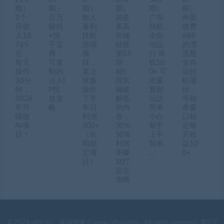
期）
期）
期）
期）
期）
期）
2个
百万
散人
拼多
广告
外面
月收
级抖
暴利
多高
挂机
收费
入18
+投
挂机
价铺
全自
688
765
手宝
游戏
链接
动运
的漂
元，
典：
项
第55
行 单
流瓶
每天
可复
目，
期：
机50
全自
操作
制的
某上
6阶
0+ 可
动挂
30分
达人I
班族
段实
批量
机项
钟，
P投
操作
操破
复制
目，
2026
放攻
了半
解低
玩法
号称
年升
略
年日
价内
简单
单窗
级版
利润
卷，
小白
口稳
Ai项
300+
30%-
新手
定每
目！
（长
50%
上手
天收
期稳
利润
简单
益10
定项
率爆
…
0+
目）
款打
造全
攻略
© 2024 nffp by -
幸福网赚
& www.nffp.online . All rights reserved
冀ICP