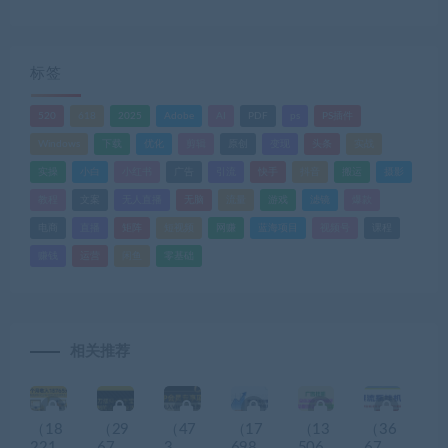
标签
520
618
2025
Adobe
AI
PDF
ps
PS插件
Windows
下载
优化
剪辑
原创
变现
头条
实战
实操
小白
小红书
广告
引流
快手
抖音
搬运
摄影
教程
文案
无人直播
无脑
流量
游戏
滤镜
爆款
电商
直播
矩阵
短视频
网赚
蓝海项目
视频号
课程
赚钱
运营
闲鱼
零基础
相关推荐
（18
（29
（47
（17
（13
（36
221
67
3
698
506
67