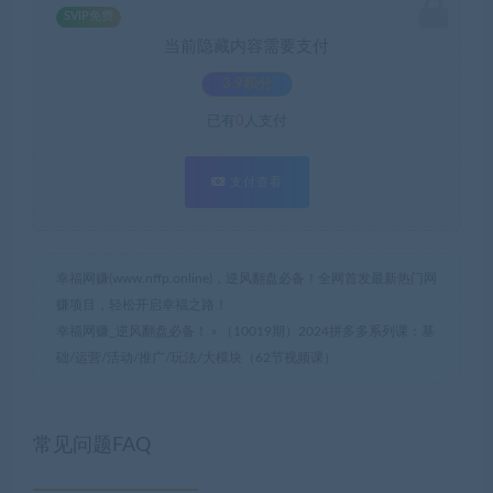
SVIP免费
当前隐藏内容需要支付
3.9积分
已有
0
人支付
支付查看
幸福网赚(www.nffp.online)，逆风翻盘必备！全网首发最新热门网
赚项目，轻松开启幸福之路！
幸福网赚_逆风翻盘必备！
»
（10019期）2024拼多多系列课：基
础/运营/活动/推广/玩法/大模块（62节视频课）
常见问题FAQ