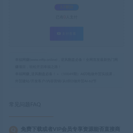
3.9积分
已有
0
人支付
支付查看
幸福网赚(www.nffp.online)，逆风翻盘必备！全网首发最新热门网
赚项目，轻松开启幸福之路！
幸福网赚_逆风翻盘必备！
»
（10049期）AI闪电做外贸实战课，
外贸建站/开发客户/内容营销/从0到3做外贸AI-62节
常见问题FAQ
免费下载或者VIP会员专享资源能否直接商