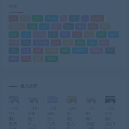
标签
520
618
2025
Adobe
AI
PDF
ps
PS插件
Windows
下载
优化
剪辑
原创
变现
头条
实战
实操
小白
小红书
广告
引流
快手
抖音
搬运
摄影
教程
文案
无人直播
无脑
流量
游戏
滤镜
爆款
电商
直播
矩阵
短视频
网赚
蓝海项目
视频号
课程
赚钱
运营
闲鱼
零基础
相关推荐
（70
（19
（13
（90
（51
（15
10
403
965
50
81
513
期）
期）
期）
期）
期）
期）
免费
副业
信息
靠儿
外面
2025