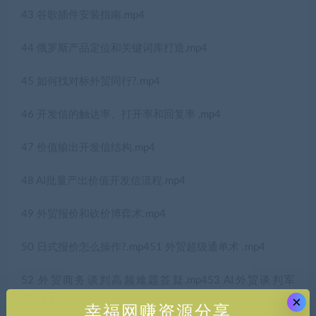
43 谷歌插件安装指南.mp4
44 俄罗斯产品定位和关键词库打造,mp4
45 如何找对标外贸同行?.mp4
46 开发信的触达率、打开率和回复率 ,mp4
47 价值输出开发信结构.mp4
48 AI批量产出价值开发信流程.mp4
49 外贸报价和砍价博弈术.mp4
50 日式报价怎么操作?.mp451 外贸超级通单术 .mp4
52 外贸商务谈判高频难题答疑,mp453 AI外贸谈判军
×
师.mp4
幸福网赚资源分享