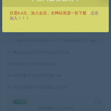
54 AI外贸谈判军师如何驯化,mp4
点击
仅需6.6元，加入会员，全网站资源一折下载
！
55 打造高价值感的领英账号.mp4
加入！！！
56 AI批量生成海外社媒打招呼加人话术,mp4
57 TK操作使用高效指南 .mp458 TK网路换境设置.mp4
59 海外社媒内容营销自动化运营.mp4
60 AI自动产出海外短视频.mp4
61 AI生成数字人短视频步骤 .mp4
62 外贸短视频TK快速拍摄公式.mp4
SVIP免费
当前隐藏内容需要支付