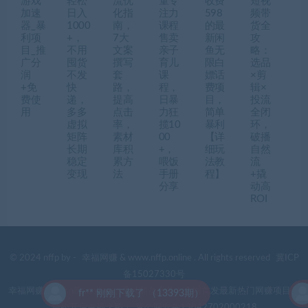
游戏
轻松
流优
童专
收费
短视
加速
日入
化指
注力
598
频带
器_暴
1000
南，
课程
的最
货全
利项
+，
7大
售卖
新闲
攻
目_推
不用
文案
亲子
鱼无
略：
广分
囤货
撰写
育儿
限白
选品
润
不发
套
课
嫖话
×剪
+免
快
路，
程，
费项
辑×
费使
递，
提高
日暴
目，
投流
用
多多
点击
力狂
简单
全闭
虚拟
率，
揽10
暴利
环，
矩阵
素材
00
【详
破播
长期
库积
+，
细玩
自然
稳定
累方
喂饭
法教
流
变现
法
手册
程】
+撬
分享
动高
ROI
© 2024 nffp by -
幸福网赚
& www.nffp.online . All rights reserved
冀ICP
备15027330号
幸福网赚(www.nffp.online)，逆风翻盘必备！全网首发最新热门网赚项目，
fr** 刚刚下载了 （13393期）
轻松开启幸福之路！
冀公网安备13042702000218