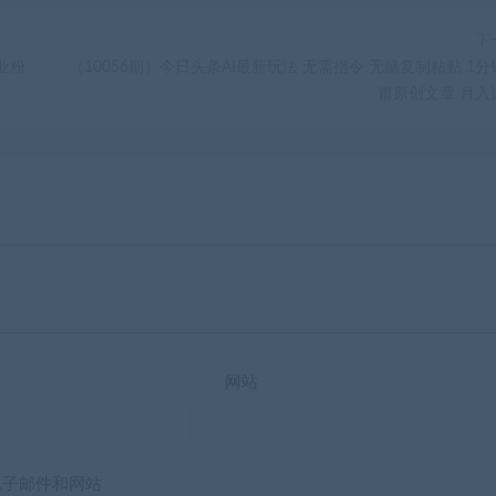
下
业粉
（10056期）今日头条AI最新玩法 无需指令 无脑复制粘贴 1分
篇原创文章 月入
网站
电子邮件和网站