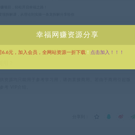
热门网赚项目，轻松开启幸福之路！
体变现拆解课，从理论到实操一条龙拆解分享给你
幸福网赚资源分享
点击加入！！！
需6.6元，加入会员，全网站资源一折下载
！
商用？
供资源均只能用于参考学习用，请勿直接商用。若由于商用引起版
考 VIP介绍。
分享到：