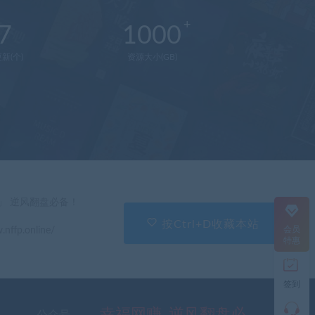
7
1000
新(个)
资源大小(GB)
在
线
客
服
直
」 逆风翻盘必备！
接
说
按Ctrl+D收藏本站
会员
.nffp.online/
出
特惠
您
的
需
签到
求
切
记
幸福网赚_逆风翻盘必