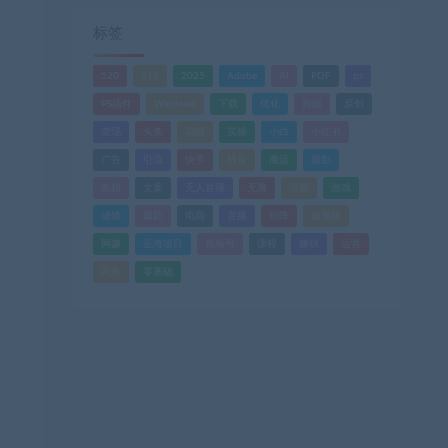
标签
520
618
2025
Adobe
AI
PDF
ps
PS插件
Windows
下载
优化
剪辑
原创
变现
头条
实战
实操
小白
小红书
广告
引流
快手
抖音
搬运
摄影
教程
文案
无人直播
无脑
流量
游戏
滤镜
爆款
电商
直播
矩阵
短视频
网赚
蓝海项目
视频号
课程
赚钱
运营
闲鱼
零基础