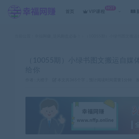
HOT
首页
VIP课程
当前位置：
幸福网赚_逆风翻盘必备！
（10055期）小绿书图文搬
>
（10055期）小绿书图文搬运自
给你
作者 :
大橙子
本文共365个字，预计阅读时间需要1分钟