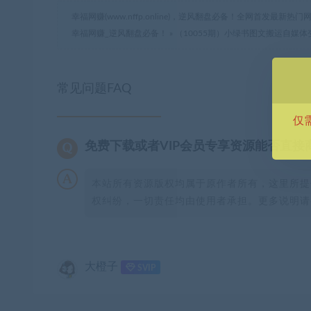
幸福网赚(www.nffp.online)，逆风翻盘必备！全网首发最新
幸福网赚_逆风翻盘必备！
»
（10055期）小绿书图文搬运自媒
常见问题FAQ
仅
免费下载或者VIP会员专享资源能否直接
本站所有资源版权均属于原作者所有，这里所提
权纠纷，一切责任均由使用者承担。更多说明请参
大橙子
SVIP