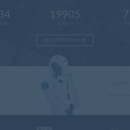
34
19905
7
户总数
资源数(个)
近7天更
加入VIP获取全站资源
「幸福网赚
https://www
」
友情链接