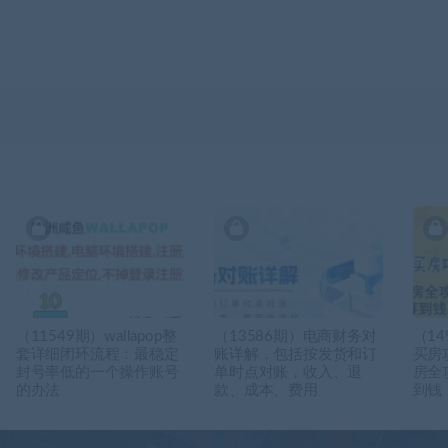
（11549期）wallapop整
（13586期）电商财务对
（14
套详细闭环流程：最稳定
账详解，包括按发货和订
买房
封号率低的一个操作账号
单时点对账，收入、退
房全
的办法
款、成本、费用
到钱