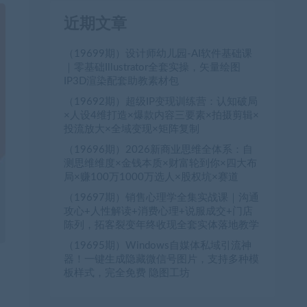
近期文章
（19699期）设计师幼儿园-AI软件基础课
｜零基础Illustrator全套实操，矢量绘图
IP3D渲染配套助教素材包
（19692期）超级IP变现训练营：认知破局
×人设4维打造×爆款内容三要素×拍摄剪辑×
投流放大×全域变现×矩阵复制
（19696期）2026新商业思维全体系：自
测思维维度×金钱本质×财富轮到你×四大布
局×赚100万1000万选人×股权坑×赛道
（19697期）销售心理学全集实战课｜沟通
攻心+人性解读+消费心理+说服成交+门店
陈列，拓客裂变年终收现全套实体落地教学
（19695期）Windows自媒体私域引流神
器！一键生成隐藏微信号图片，支持多种模
板样式，完全免费 隐图工坊