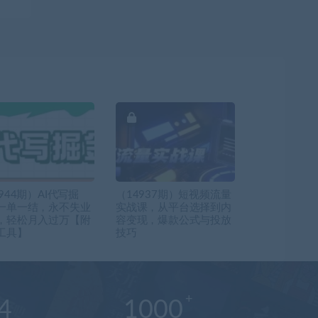
944期）AI代写掘
（14937期）短视频流量
一单一结，永不失业
实战课，从平台选择到内
，轻松月入过万【附
容变现，爆款公式与投放
工具】
技巧
4
1000