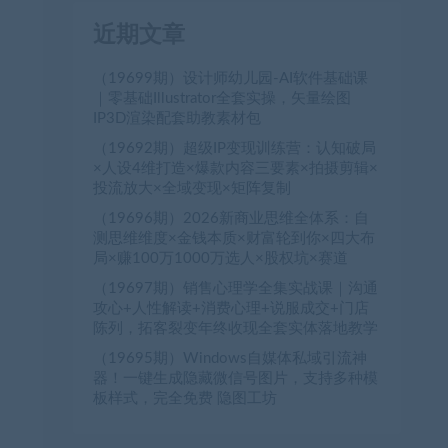
近期文章
（19699期）设计师幼儿园-AI软件基础课
｜零基础Illustrator全套实操，矢量绘图
IP3D渲染配套助教素材包
（19692期）超级IP变现训练营：认知破局
×人设4维打造×爆款内容三要素×拍摄剪辑×
投流放大×全域变现×矩阵复制
（19696期）2026新商业思维全体系：自
测思维维度×金钱本质×财富轮到你×四大布
局×赚100万1000万选人×股权坑×赛道
（19697期）销售心理学全集实战课｜沟通
攻心+人性解读+消费心理+说服成交+门店
陈列，拓客裂变年终收现全套实体落地教学
（19695期）Windows自媒体私域引流神
器！一键生成隐藏微信号图片，支持多种模
板样式，完全免费 隐图工坊