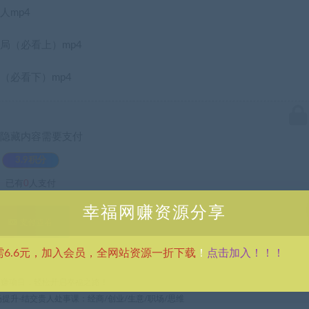
人mp4
局（必看上）mp4
（必看下）mp4
隐藏内容需要支付
3.9积分
已有
0
人支付
幸福网赚资源分享
支付查看
点击加入！！！
需6.6元，加入会员，全网站资源一折下载
！
热门网赚项目，轻松开启幸福之路！
场提升-结交贵人处事课：经商/创业/生意/职场/思维