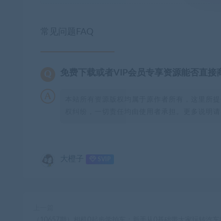
常见问题FAQ
免费下载或者VIP会员专享资源能否直接
本站所有资源版权均属于原作者所有，这里所提
权纠纷，一切责任均由使用者承担。更多说明请参
大橙子
SVIP
上一篇
（10657期）相机0起步学拍车：新手从0基础带大家玩转汽车