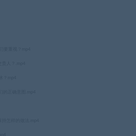
们要重视？mp4
贵人？.mp4
冰？mp4
们的正确意图.mp4
持怎样的做法.mp4
p4