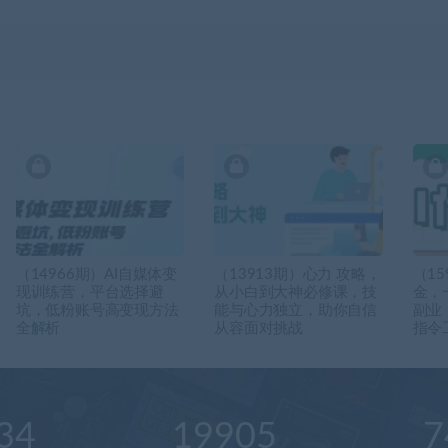
（14966期）AI自媒体变
（13913期）心力 攻略，
（15
现训练营，平台选择避
从小白到大神必修课，技
金，
坑，低粉账号高变现方法
能与心力独立，助你自信
副业
全解析
从容面对挑战
指令
34
19905
7