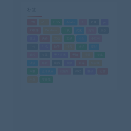
标签
520
618
2025
Adobe
AI
PDF
ps
PS插件
Windows
下载
优化
剪辑
原创
变现
头条
实战
实操
小白
小红书
广告
引流
快手
抖音
搬运
摄影
教程
文案
无人直播
无脑
流量
游戏
滤镜
爆款
电商
直播
矩阵
短视频
网赚
蓝海项目
视频号
课程
赚钱
运营
闲鱼
零基础