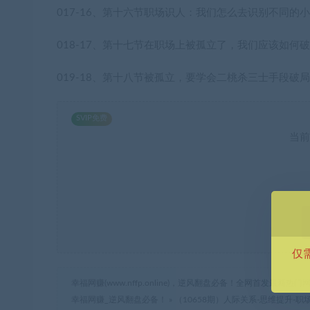
017-16、第十六节职场识人：我们怎么去识别不同的小
018-17、第十七节在职场上被孤立了，我们应该如何破
019-18、第十八节被孤立，要学会二桃杀三士手段破局
SVIP免费
当前
仅
幸福网赚(www.nffp.online)，逆风翻盘必备！全网首发最新
幸福网赚_逆风翻盘必备！
»
（10658期）人际关系-思维提升-职