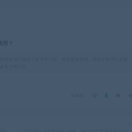
商用？
供资源均只能用于参考学习用，请勿直接商用。若由于商用引起版
考 VIP介绍。
分享到：
下
摄影
（10659期）某付费文章《任督 二脉 泼天富贵|最重要的基石 