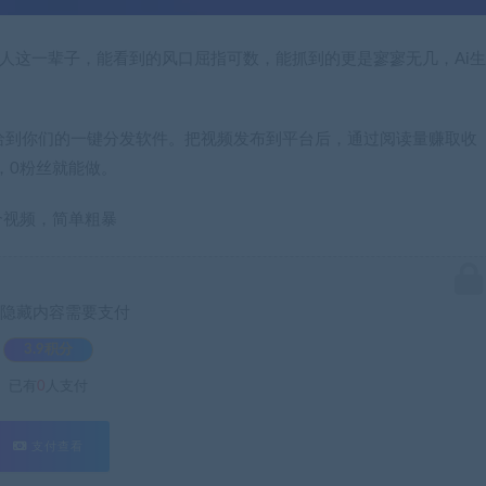
，人这一辈子，能看到的风口屈指可数，能抓到的更是寥寥无几，Ai生
我给到你们的一键分发软件。把视频发布到平台后，通过阅读量赚取收
，0粉丝就能做。
个视频，简单粗暴
隐藏内容需要支付
3.9积分
已有
0
人支付
支付查看