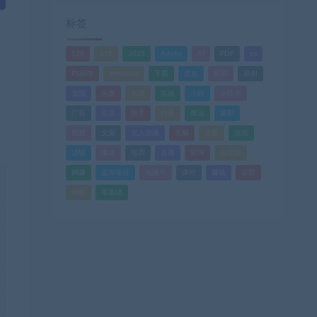
标签
520
618
2025
Adobe
AI
PDF
ps
PS插件
Windows
下载
优化
剪辑
原创
变现
头条
实战
实操
小白
小红书
广告
引流
快手
抖音
搬运
摄影
教程
文案
无人直播
无脑
流量
游戏
滤镜
爆款
电商
直播
矩阵
短视频
网赚
蓝海项目
视频号
课程
赚钱
运营
闲鱼
零基础