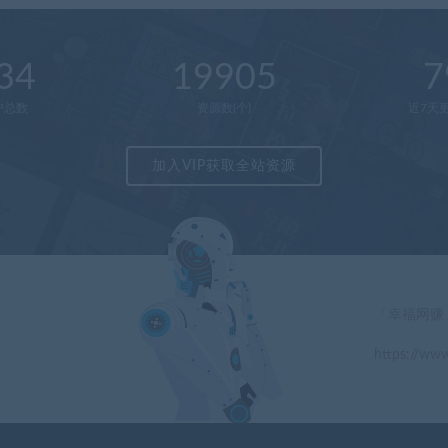
34
19905
7
户总数
资源数(个)
近7天更
加入VIP获取全站资源
「幸福网赚
https://www
」