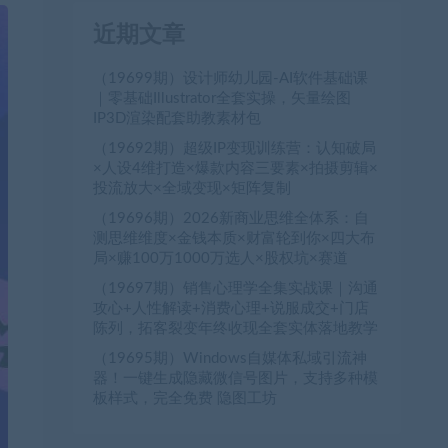
近期文章
（19699期）设计师幼儿园-AI软件基础课
｜零基础Illustrator全套实操，矢量绘图
IP3D渲染配套助教素材包
（19692期）超级IP变现训练营：认知破局
×人设4维打造×爆款内容三要素×拍摄剪辑×
投流放大×全域变现×矩阵复制
（19696期）2026新商业思维全体系：自
测思维维度×金钱本质×财富轮到你×四大布
局×赚100万1000万选人×股权坑×赛道
（19697期）销售心理学全集实战课｜沟通
攻心+人性解读+消费心理+说服成交+门店
陈列，拓客裂变年终收现全套实体落地教学
（19695期）Windows自媒体私域引流神
器！一键生成隐藏微信号图片，支持多种模
板样式，完全免费 隐图工坊