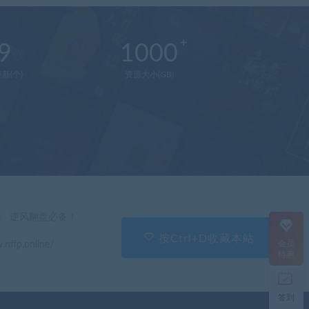
9
1000
新(个)
资源大小(GB)
在
线
客
服
直
」 逆风翻盘必备！
接
说
按Ctrl+D收藏本站
会员
.nffp.online/
出
特惠
您
的
需
签到
求