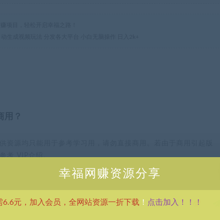
热门网赚项目，轻松开启幸福之路！
 自动生成视频玩法 分发各大平台 小白无脑操作 日入2k+
商用？
供资源均只能用于参考学习用，请勿直接商用。若由于商用引起版
考 VIP介绍。
幸福网赚资源分享
点击加入！！！
需6.6元，加入会员，全网站资源一折下载
！
分享到：