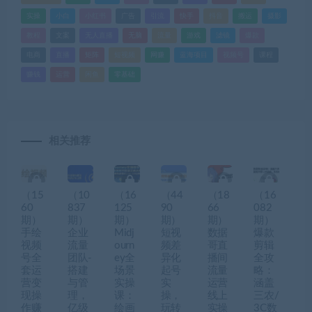
实操
小白
小红书
广告
引流
快手
抖音
搬运
摄影
教程
文案
无人直播
无脑
流量
游戏
滤镜
爆款
电商
直播
矩阵
短视频
网赚
蓝海项目
视频号
课程
赚钱
运营
闲鱼
零基础
相关推荐
（15
（10
（16
（44
（18
（16
60
837
125
90
66
082
期）
期）
期）
期）
期）
期）
手绘
企业
Midj
短视
数据
爆款
视频
流量
ourn
频差
哥直
剪辑
号全
团队-
ey全
异化
播间
全攻
套运
搭建
场景
起号
流量
略：
营变
与管
实操
实
运营
涵盖
现操
理，
课：
操，
线上
三农/
作赚
亿级
绘画
玩转
实操
3C数