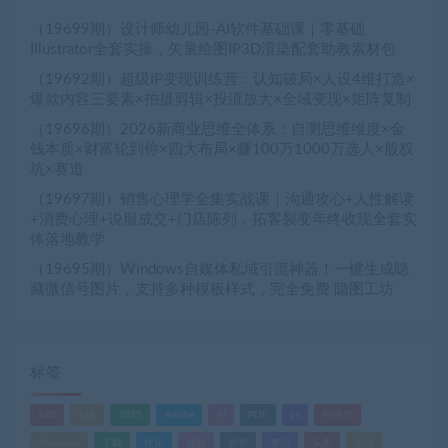
（19699期）设计师幼儿园-AI软件基础课｜零基础
Illustrator全套实操，矢量绘图IP3D渲染配套助教素材包
（19692期）超级IP变现训练营：认知破局×人设4维打造×
爆款内容三要素×拍摄剪辑×投流放大×全域变现×矩阵复制
（19696期）2026新商业思维全体系：自测思维维度×金
钱本质×财富轮到你×四大布局×赚100万1000万选人×股权
坑×赛道
（19697期）销售心理学全集实战课｜沟通攻心+人性解读
+消费心理+说服成交+门店陈列，拓客裂变年终收现全套实
体落地教学
（19695期）Windows自媒体私域引流神器！一键生成隐
藏微信号图片，支持多种模板样式，完全免费 隐图工坊
标签
520
618
2025
Adobe
AI
PDF
ps
PS插件
Windows
下载
优化
剪辑
原创
变现
头条
实战