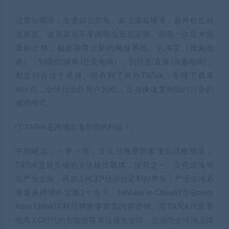
流量在哪里，生意就在那里。新流量在哪里，新商机也就
在那里。这是亘古不变的商业底层逻辑。而每一次巨大流
量的迁移，都会孕育出新的商业系统。从淘宝（搜索电
商），到微信(微商/社交电商），到抖音(直播/兴趣电商)，
都是符合这个规律。现在到了海外TikTok：全球下载量
40+亿，全球日活跃用户10亿，正在快递复制国内抖音的
成功模式。
②TikTok是跨境出海营销的利器！
中国崛起，一带一路，文化出海是国家顶层战略部署，
TikTok是最关键的文化输出载体，没有之一。文化出海带
动产业出海，再加上RCEP经济协定利好势头，产业出海必
将迎来跨境外贸第2个春天。MMade in China转型Brands
from China,讲好品牌故事要靠内容营销。而TikTok代表着
电商3.0时代的智能推荐算法领先全球，是面向全球做品牌