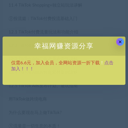
11.4 TikTok Shopping+独立站玩法讲解
②投流篇：TikTok付费投流基础入门
12.1 TikTok付费流量玩法和功能介绍
×
幸福网赚资源分享
12.2 TikTok Promote内容加热功能进解
12.3 TikTok Ads广告户开户条件讲解
点击
仅需6.6元，加入会员，全网站资源一折下载
！
加入！！！
12.4 TikTok Ads高转化素材案例讲解
12.5 TikTok Ads发布计划、避坑指南
用TikTok做跨境电商
为什么要现在马上做TikTok?
①流量是一切生意的本质！