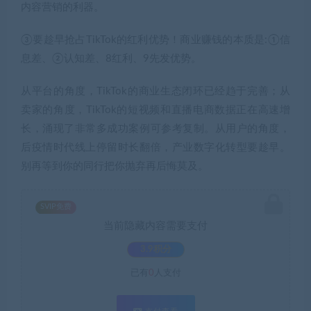
内容营销的利器。
③要趁早抢占TikTok的红利优势！商业赚钱的本质是:①信
息差、②认知差、8红利、9先发优势。
从平台的角度，TikTok的商业生态闭环已经趋于完善；从
卖家的角度，TikTok的短视频和直播电商数据正在高速增
长，涌现了非常多成功案例可参考复制。从用户的角度，
后疫情时代线上停留时长翻倍，产业数字化转型要趁早。
别再等到你的同行把你抛弃再后悔莫及。
SVIP免费
当前隐藏内容需要支付
3.9积分
已有
0
人支付