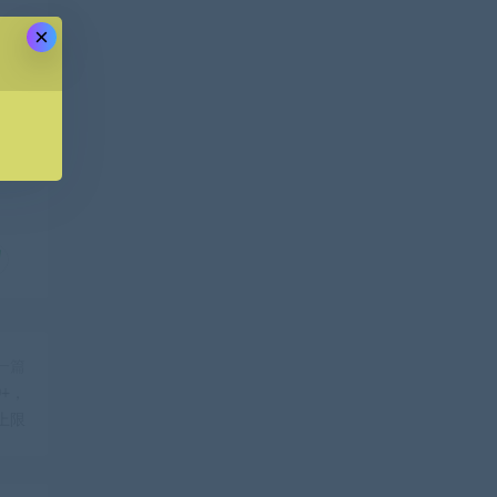
×
一篇
+，
上限