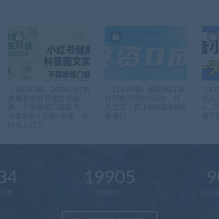
（18033期）2026小红书
（11614期）最新风口项
（1
健康养生科普图文实战
目闲鱼空调3.0玩法，月
无人
课：不露脸低门槛起号，
入过万，真正的0成本0投
+，
全套制作+运营+变现，小
资项目
规不
白月入过万
34
19905
9
户总数
资源数(个)
近7天更