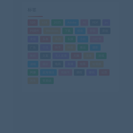
标签
520
618
2025
Adobe
AI
PDF
ps
PS插件
Windows
下载
优化
剪辑
原创
变现
头条
实战
实操
小白
小红书
广告
引流
快手
抖音
搬运
摄影
教程
文案
无人直播
无脑
流量
游戏
滤镜
爆款
电商
直播
矩阵
短视频
网赚
蓝海项目
视频号
课程
赚钱
运营
闲鱼
零基础