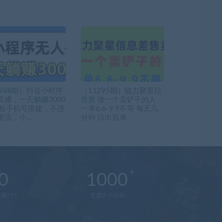
2988期）抖音小程序
（11295期）磁力聚星信
直播，一天躺赚3000
息差 做一个卖铲子的人
0粉手机可搭建，不违
一单6.6-9.9不等 每天几
限流，小…
分钟 日出百单
0
1000
新(个)
资源大小(GB)