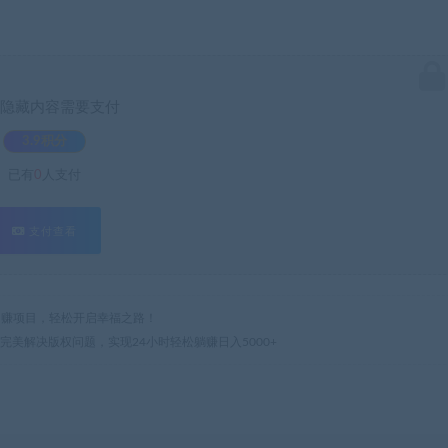
隐藏内容需要支付
3.9积分
已有
0
人支付
支付查看
热门网赚项目，轻松开启幸福之路！
，完美解决版权问题，实现24小时轻松躺赚日入5000+