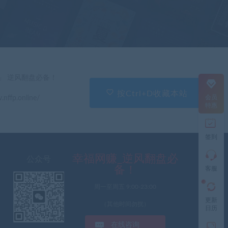
在
线
客
服
直
」 逆风翻盘必备！
接
说
按Ctrl+D收藏本站
会员
.nffp.online/
出
特惠
您
的
需
签到
求
切
记
幸福网赚_逆风翻盘必
公众号
带
备！
客服
上
资
周一至周五 9:00-23:00
源
更新
连
（其他时间勿扰）
日历
接
与
在线咨询