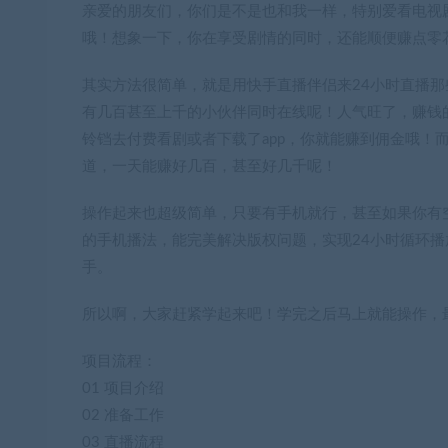
亲爱的朋友们，你们是不是也和我一样，特别爱看电视
哦！想象一下，你在享受剧情的同时，还能顺便赚点零
其实方法很简单，就是用快手直播伴侣来24小时直播
有几百甚至上千的小伙伴同时在线呢！人气旺了，赚钱
铃铛去付费看剧或者下载了app，你就能赚到佣金哦！
道，一天能赚好几百，甚至好几千呢！
操作起来也超级简单，只要有手机就行，甚至如果你有
的手机播法，能完美解决版权问题，实现24小时循环
手。
所以啊，大家赶紧学起来吧！学完之后马上就能操作，
项目流程：
01 项目介绍
02 准备工作
03 直播流程