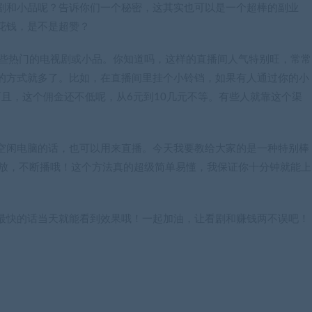
剧和小品呢？告诉你们一个秘密，这其实也可以是一个超棒的副业
花钱，是不是超赞？
那些热门的电视剧或小品。你知道吗，这样的直播间人气特别旺，常常
的方式就多了。比如，在直播间里挂个小铃铛，如果有人通过你的小
而且，这个佣金还不低呢，从6元到10几元不等。有些人就靠这个渠
空闲电脑的话，也可以用来直播。今天我要教给大家的是一种特别棒
播放，不断播哦！这个方法真的超级简单易懂，我保证你十分钟就能上
最快的话当天就能看到效果哦！一起加油，让看剧和赚钱两不误吧！