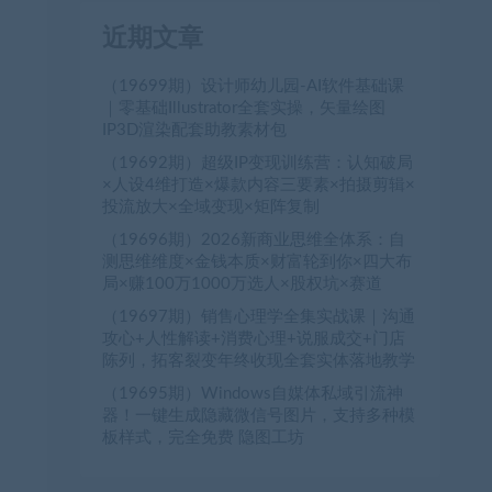
近期文章
（19699期）设计师幼儿园-AI软件基础课
｜零基础Illustrator全套实操，矢量绘图
IP3D渲染配套助教素材包
（19692期）超级IP变现训练营：认知破局
×人设4维打造×爆款内容三要素×拍摄剪辑×
投流放大×全域变现×矩阵复制
（19696期）2026新商业思维全体系：自
测思维维度×金钱本质×财富轮到你×四大布
局×赚100万1000万选人×股权坑×赛道
（19697期）销售心理学全集实战课｜沟通
攻心+人性解读+消费心理+说服成交+门店
陈列，拓客裂变年终收现全套实体落地教学
（19695期）Windows自媒体私域引流神
器！一键生成隐藏微信号图片，支持多种模
板样式，完全免费 隐图工坊