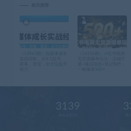
相关推荐
（13963期）自媒体成长
（16256期）小红书电商
实战经验，从0-1起号、
无货源爆单玩法：店铺开
获客、变现，全方位提升
通+爆品筛选+笔记制作，
能力
一晚爆单500+
3139
3
本站运营(天)
用