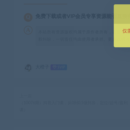
免费下载或者VIP会员专享资源能否直接
仅
本站所有资源版权均属于原作者所有，这里所提
权纠纷，一切责任均由使用者承担。更多说明请参
大橙子
SVIP
上一篇
（10076期）抖音入门课，从0到0.5做抖音，定位/起号/盈利
课）