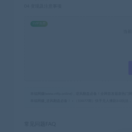
04 变现及注意事项
SVIP免费
当前
幸福网赚(www.nffp.online)，逆风翻盘必备！全网首发最新
幸福网赚_逆风翻盘必备！
»
（10077期）快手无人播剧3.0玩法
常见问题FAQ