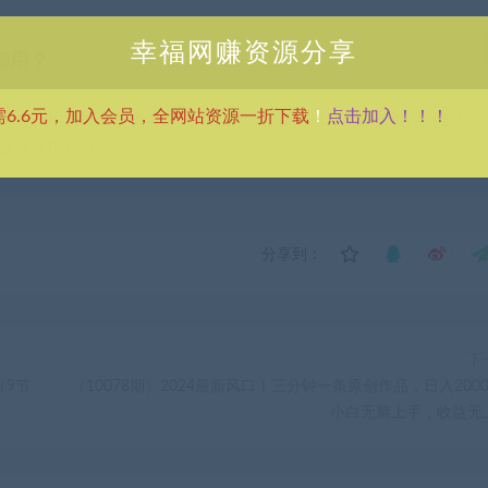
幸福网赚资源分享
商用？
点击加入！！！
需6.6元，加入会员，全网站资源一折下载
！
供资源均只能用于参考学习用，请勿直接商用。若由于商用引起版
考 VIP介绍。
分享到：
下
（9节
（10078期）2024最新风口！三分钟一条原创作品，日入2000
小白无脑上手，收益无