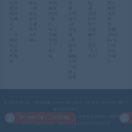
从开
学会
单电
战
钱
照片
通店
一种
脑支
课：
课，
修复
铺到
方法
持50
生图
超级
项目
直播
全平
+窗
技巧
杠杆
教
话
台通
口，
+对
每个
程，
术，
用月
每月
话生
月多
月赚
打造
入5
单账
成
赚十
2000
爆款
W＋
号稳
+视
万，
0+冷
笔记
定产
频合
甚至
门高
与高
值3
成，
“月入
转化
效直
W
赋能
百万”
为项
播
+！
实体
目
门店
线上
获客
© 2024 nffp by -
幸福网赚
& www.nffp.online . All rights reserved
冀ICP
备15027330号
幸福网赚(www.nffp.online)，逆风翻盘必备！全网首发最新热门网赚项目，
fr** 刚刚下载了 （13393期）
f
轻松开启幸福之路！
冀公网安备13042702000218