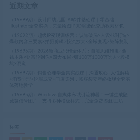
近期文章
（19699期）设计师幼儿园-AI软件基础课｜零基础
Illustrator全套实操，矢量绘图IP3D渲染配套助教素材包
（19692期）超级IP变现训练营：认知破局×人设4维打造×
爆款内容三要素×拍摄剪辑×投流放大×全域变现×矩阵复制
（19696期）2026新商业思维全体系：自测思维维度×金
钱本质×财富轮到你×四大布局×赚100万1000万选人×股权
坑×赛道
（19697期）销售心理学全集实战课｜沟通攻心+人性解读
+消费心理+说服成交+门店陈列，拓客裂变年终收现全套实
体落地教学
（19695期）Windows自媒体私域引流神器！一键生成隐
藏微信号图片，支持多种模板样式，完全免费 隐图工坊
标签