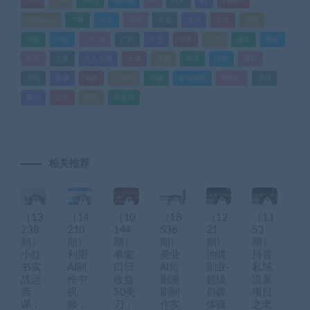
520
618
2025
Adobe
AI
PDF
ps
PS插件
Windows
下载
优化
剪辑
原创
变现
头条
实战
实操
小白
小红书
广告
引流
快手
抖音
搬运
摄影
教程
文案
无人直播
无脑
流量
游戏
滤镜
爆款
电商
直播
矩阵
短视频
网赚
蓝海项目
视频号
课程
赚钱
运营
闲鱼
零基础
相关推荐
（13
（14
（10
（18
（12
（11
238
210
144
536
21
53
期）
期）
期）
期）
期）
期）
小红
利用
单窗
美业
池骋
抖音
书实
AI制
口日
AI短
副业·
私域
战运
作中
收益
剧漫
超级
流量
营
视
50美
剧制
自媒
项目
课：
频，
刀，
作实
体赚
之老