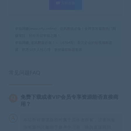
支付查看
幸福网赚(www.nffp.online)，逆风翻盘必备！全网首发最新热门网
赚项目，轻松开启幸福之路！
幸福网赚_逆风翻盘必备！
»
（4704期）看完必会的短视频标题
课，吃透10大人性心理，拿捏爆款标题套路
常见问题FAQ
免费下载或者VIP会员专享资源能否直接商
用？
本站所有资源版权均属于原作者所有，这里所提
供资源均只能用于参考学习用，请勿直接商用。