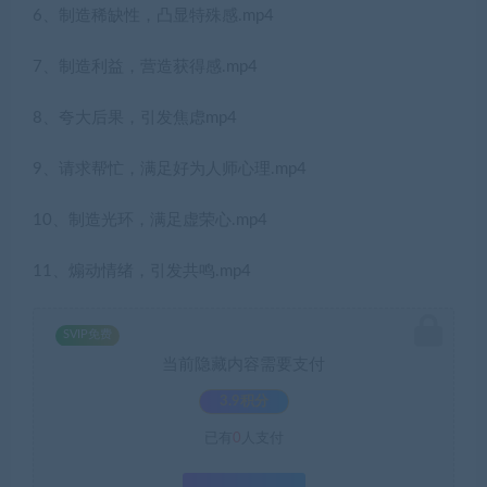
6、制造稀缺性，凸显特殊感.mp4
7、制造利益，营造获得感.mp4
8、夸大后果，引发焦虑mp4
9、请求帮忙，满足好为人师心理.mp4
10、制造光环，满足虚荣心.mp4
11、煽动情绪，引发共鸣.mp4
SVIP免费
当前隐藏内容需要支付
3.9积分
已有
0
人支付