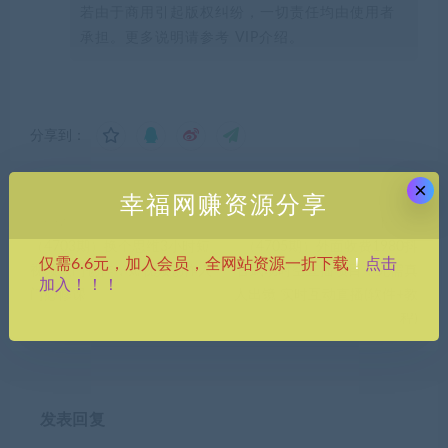
若由于商用引起版权纠纷，一切责任均由使用者
承担。更多说明请参考 VIP介绍。
分享到：
×
幸福网赚资源分享
上一篇
下一篇
（4703期）换个思维3小时短
（4705期）外面收费1980抖
点击
仅需6.6元，加入会员，全网站资源一折下载
！
视频入门创作，短视频创作入
音武动时空直播项目，无需真
加入！！！
门必修课
人出镜 实时互动直播(软件+教
程)
发表回复