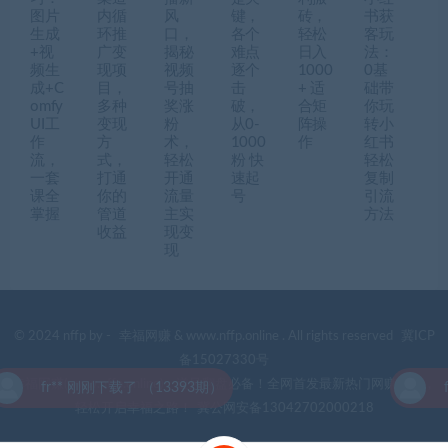
图片
内循
风
键，
砖，
书获
生成
环推
口，
各个
轻松
客玩
+视
广变
揭秘
难点
日入
法：
频生
现项
视频
逐个
1000
0基
成+C
目，
号抽
击
+ 适
础带
omfy
多种
奖涨
破，
合矩
你玩
UI工
变现
粉
从0-
阵操
转小
作
方
术，
1000
作
红书
流，
式，
轻松
粉 快
轻松
一套
打通
开通
速起
复制
课全
你的
流量
号
引流
掌握
管道
主实
方法
收益
现变
现
© 2024 nffp by -
幸福网赚
& www.nffp.online . All rights reserved
冀ICP
备15027330号
幸福网赚(www.nffp.online)，逆风翻盘必备！全网首发最新热门网赚项目，
r** 刚刚下载了 （13393期）
fr*
轻松开启幸福之路！
冀公网安备13042702000218