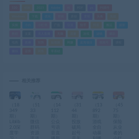
520
618
2025
Adobe
AI
PDF
ps
PS插件
Windows
下载
优化
剪辑
原创
变现
头条
实战
实操
小白
小红书
广告
引流
快手
抖音
搬运
摄影
教程
文案
无人直播
无脑
流量
游戏
滤镜
爆款
电商
直播
矩阵
短视频
网赚
蓝海项目
视频号
课程
赚钱
运营
闲鱼
零基础
相关推荐
（18
（51
（14
（31
（13
（45
349
33
112
44
892
75
期）
期）
期）
期）
期）
期）
Liblib
微信
公众
投放
游戏
保险
2.0深
群码
号语
破局
全自
从业
度学
资源
音直
起号
动暴
者的
习：
渠道
播新
是关
利搬
小红