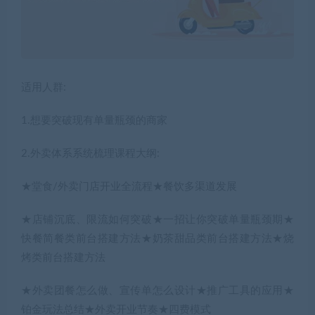
适用人群:
1.想要突破现有单量瓶颈的商家
2.外卖体系系统梳理课程大纲:
★堂食/外卖门店开业全流程★餐饮多渠道发展
★店铺沉底、限流如何突破★一招让你突破单量瓶颈期★
快餐简餐类前台搭建方法★奶茶甜品类前台搭建方法★烧
烤类前台搭建方法
★外卖团餐怎么做、宣传单怎么设计★推广工具的应用★
铂金玩法总结★外卖开业节奏★四费模式