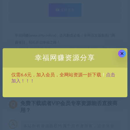
支付查看
幸福网赚(www.nffp.online)，逆风翻盘必备！全网首发最新热门网
赚项目，轻松开启幸福之路！
幸福网赚_逆风翻盘必备！
»
（4712期）系统外卖运营＋招商方
×
幸福网赚资源分享
案，获流爆单+案例实战+实操分享！
点击
仅需6.6元，加入会员，全网站资源一折下载
！
常见问题FAQ
加入！！！
免费下载或者VIP会员专享资源能否直接商
用？
本站所有资源版权均属于原作者所有，这里所提