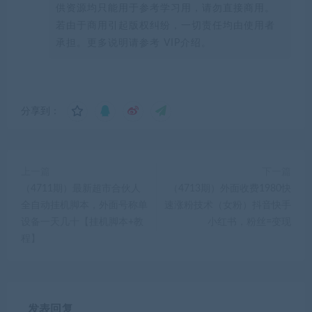
供资源均只能用于参考学习用，请勿直接商用。
若由于商用引起版权纠纷，一切责任均由使用者
承担。更多说明请参考 VIP介绍。
分享到：
上一篇
下一篇
（4711期）最新超市合伙人
（4713期）外面收费1980快
全自动挂机脚本，外面号称单
速涨粉技术（女粉）抖音快手
设备一天几十【挂机脚本+教
小红书，粉丝=变现
程】
发表回复