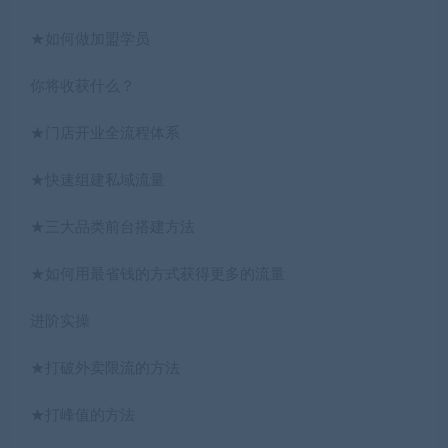
★如何做加盟学员
你将收获什么？
★门店开业全流程体系
★快速组建私域流量
★三大品类前台搭建方法
★如何用最省钱的方式获得更多的流量
进阶实操
★打破外卖限流的方法
★打峰值的方法