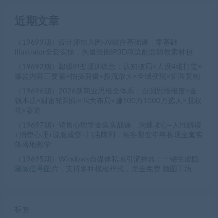
近期文章
（19699期）设计师幼儿园-AI软件基础课｜零基础
Illustrator全套实操，矢量绘图IP3D渲染配套助教素材包
（19692期）超级IP变现训练营：认知破局×人设4维打造×
爆款内容三要素×拍摄剪辑×投流放大×全域变现×矩阵复制
（19696期）2026新商业思维全体系：自测思维维度×金
钱本质×财富轮到你×四大布局×赚100万1000万选人×股权
坑×赛道
（19697期）销售心理学全集实战课｜沟通攻心+人性解读
+消费心理+说服成交+门店陈列，拓客裂变年终收现全套实
体落地教学
（19695期）Windows自媒体私域引流神器！一键生成隐
藏微信号图片，支持多种模板样式，完全免费 隐图工坊
标签