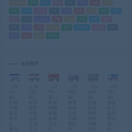
Windows
下载
优化
剪辑
原创
变现
头条
实战
实操
小白
小红书
广告
引流
快手
抖音
搬运
摄影
教程
文案
无人直播
无脑
流量
游戏
滤镜
爆款
电商
直播
矩阵
短视频
网赚
蓝海项目
视频号
课程
赚钱
运营
闲鱼
零基础
相关推荐
（52
（10
（67
（11
（11
（12
42
255
94
438
068
533
期）
期）
期）
期）
期）
期）
全网
抖音
外面
微博
蓝海
拼多
中视
快手
88圈
快速
会员
多引
频另
火影
的最
引流
电商
流付
类玩
忍者
新暴
无保
简单
费创
法，
互动
力引
留分
无脑
业
都在
无人
流，
享，
操作
粉，