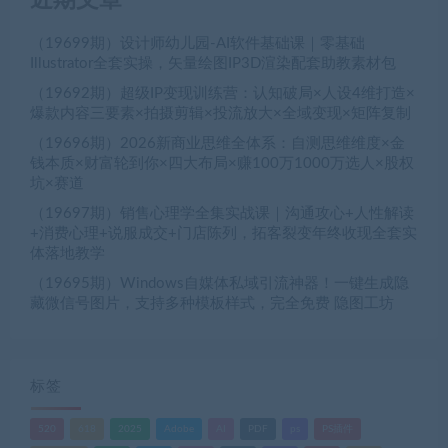
近期文章
（19699期）设计师幼儿园-AI软件基础课｜零基础
Illustrator全套实操，矢量绘图IP3D渲染配套助教素材包
（19692期）超级IP变现训练营：认知破局×人设4维打造×
爆款内容三要素×拍摄剪辑×投流放大×全域变现×矩阵复制
（19696期）2026新商业思维全体系：自测思维维度×金
钱本质×财富轮到你×四大布局×赚100万1000万选人×股权
坑×赛道
（19697期）销售心理学全集实战课｜沟通攻心+人性解读
+消费心理+说服成交+门店陈列，拓客裂变年终收现全套实
体落地教学
（19695期）Windows自媒体私域引流神器！一键生成隐
藏微信号图片，支持多种模板样式，完全免费 隐图工坊
标签
520
618
2025
Adobe
AI
PDF
ps
PS插件