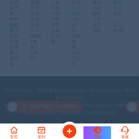
闷声
直播
一部
单号
新手
单日
发大
听话
手机
日引
小白
引流
财，
照做
一天
300
轻松
200
附带
早进
100-
+创
上手
+，
破解
吃肉
200
业
日入
日入
版下
日入
流量
粉，
500
4000
载软
5000
没问
流量
＋
+
件加
+教
题
精
全网
程
准，
最大
+软
当天
素材
件…
可上
库
手
© 2024 nffp by -
幸福网赚
& www.nffp.online . All rights reserved
冀ICP
备15027330号
幸福网赚(www.nffp.online)，逆风翻盘必备！全网首发最新热门网赚项目，
fr** 刚刚下载了 （13393期）
f
轻松开启幸福之路！
冀公网安备13042702000218
首页
签到
切换
客服