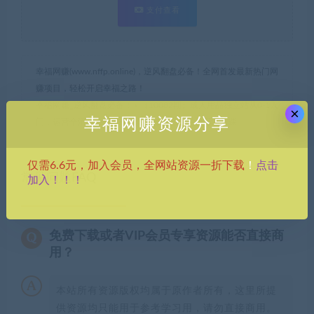
支付查看
幸福网赚(www.nffp.online)，逆风翻盘必备！全网首发最新热门网
赚项目，轻松开启幸福之路！
幸福网赚_逆风翻盘必备！
»
（10082期）成人用品独立站从0-1入
×
幸福网赚资源分享
门，运营全流程教学，七大好卖成品独立站推荐-6节课
点击
仅需6.6元，加入会员，全网站资源一折下载
！
常见问题FAQ
加入！！！
免费下载或者VIP会员专享资源能否直接商
用？
本站所有资源版权均属于原作者所有，这里所提
供资源均只能用于参考学习用，请勿直接商用。