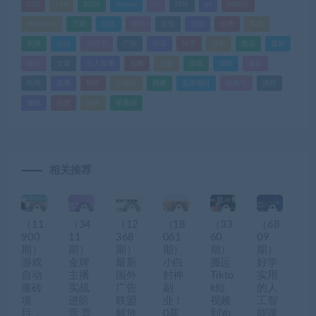
520
618
2025
Adobe
AI
PDF
ps
PS插件
Windows
下载
优化
剪辑
原创
变现
头条
实战
实操
小白
小红书
广告
引流
快手
抖音
搬运
摄影
教程
文案
无人直播
无脑
流量
游戏
滤镜
爆款
电商
直播
矩阵
短视频
网赚
蓝海项目
视频号
课程
赚钱
运营
闲鱼
零基础
相关推荐
（11
（34
（12
（18
（33
（68
900
11
368
061
60
09
期）
期）
期）
期）
期）
期）
游戏
金牌
最新
小白
搬运
好学
自动
主播
国外
封神
Tikto
实用
搬砖
实战
广告
副
k短
的人
项
进阶
联盟
业！
视频
工智
目，
营 普
解放
0基
到Yo
能课