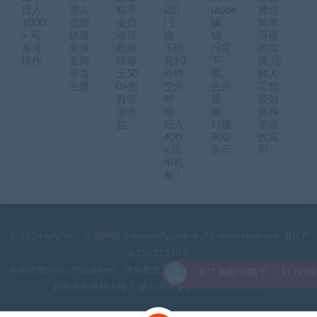
日入
通人
双手
础0
utube
通过
1000
也能
全自
门
赚
简单
+ 可
快速
动挂
槛，
钱，
清晰
多号
变身
机矩
下班
只需
的实
操作
金牌
阵每
花10
下
操 理
带货
天50
分钟
载，
解人
主播
0+附
空余
合并
工智
有管
时
视
能如
道收
间，
频，
何科
益
日入
日赚
学高
400
300
效应
+,简
美元
用
单粗
暴！
© 2024 nffp by -
幸福网赚
& www.nffp.online . All rights reserved
冀ICP
备15027330号
幸福网赚(www.nffp.online)，逆风翻盘必备！全网首发最新热门网赚项目，
fr** 刚刚下载了 （11749期）
轻松开启幸福之路！
冀公网安备13042702000218