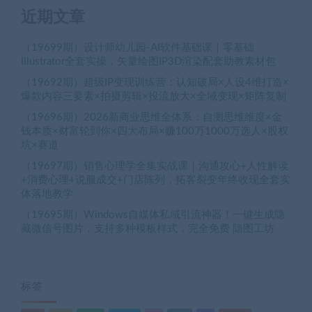
近期文章
（19699期）设计师幼儿园-AI软件基础课｜零基础
Illustrator全套实操，矢量绘图IP3D渲染配套助教素材包
（19692期）超级IP变现训练营：认知破局×人设4维打造×
爆款内容三要素×拍摄剪辑×投流放大×全域变现×矩阵复制
（19696期）2026新商业思维全体系：自测思维维度×金
钱本质×财富轮到你×四大布局×赚100万1000万选人×股权
坑×赛道
（19697期）销售心理学全集实战课｜沟通攻心+人性解读
+消费心理+说服成交+门店陈列，拓客裂变年终收现全套实
体落地教学
（19695期）Windows自媒体私域引流神器！一键生成隐
藏微信号图片，支持多种模板样式，完全免费 隐图工坊
标签