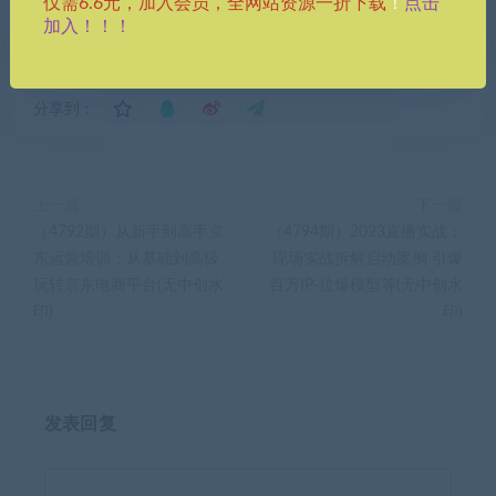
承担。更多说明请参考 VIP介绍。
点击
仅需6.6元，加入会员，全网站资源一折下载
！
加入！！！
分享到：
上一篇
下一篇
（4792期）从新手到高手京
（4794期）2023直播实战：
东运营培训：从基础到高级
现场实战拆解启动案例 引爆
玩转京东电商平台(无中创水
百万IP-拉爆模型等(无中创水
印)
印)
发表回复