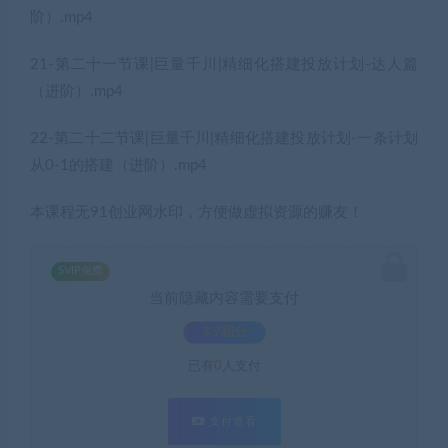
阶）.mp4
21-第二十一节课|巨量千川|精细化搭建投放计划-达人篇
（进阶）.mp4
22-第二十二节课|巨量千川|精细化搭建投放计划-一条计划
从0-1的搭建（进阶）.mp4
本课程无91创业网水印，方便做虚拟资源的赚友！
SVIP免费
当前隐藏内容需要支付
3.9积分
已有
0
人支付
支付查看