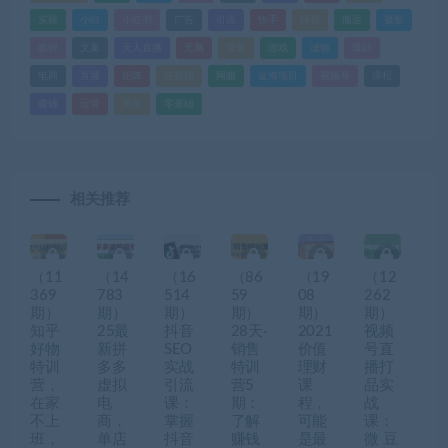
实操
小白
小红书
广告
引流
快手
抖音
搬运
摄影
教程
文案
无人直播
无脑
流量
游戏
滤镜
爆款
电商
直播
矩阵
短视频
网赚
蓝海项目
视频号
课程
赚钱
运营
闲鱼
零基础
相关推荐
（11
（14
（16
（86
（19
（12
369
783
514
59
08
262
期）
期）
期）
期）
期）
期）
知乎
25最
抖音
28天·
2021
视频
好物
新拼
SEO
销售
价值
号直
特训
多多
实战
特训
理财
播打
营，
虚拟
引流
营5
课
品实
在家
电
课：
期：
程，
战
不上
商，
掌握
了解
可能
课：
班，
单店
抖音
赚钱
是最
微 豆