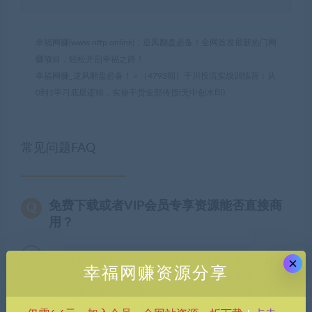
幸福网赚(www.nffp.online)，逆风翻盘必备！全网首发最新热门网
赚项目，轻松开启幸福之路！
幸福网赚_逆风翻盘必备！
»
（4793期）千川投流实战训练营：从
0到1学习底层逻辑，实操干货全部传授(无中创水印)
常见问题FAQ
免费下载或者VIP会员专享资源能否直接商
用？
×
本站所有资源版权均属于原作者所有，这里所提
幸福网赚资源分享
供资源均只能用于参考学习用，请勿直接商用。
若由于商用引起版权纠纷，一切责任均由使用者