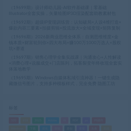
（19699期）设计师幼儿园-AI软件基础课｜零基础
Illustrator全套实操，矢量绘图IP3D渲染配套助教素材包
（19692期）超级IP变现训练营：认知破局×人设4维打造×
爆款内容三要素×拍摄剪辑×投流放大×全域变现×矩阵复制
（19696期）2026新商业思维全体系：自测思维维度×金
钱本质×财富轮到你×四大布局×赚100万1000万选人×股权
坑×赛道
（19697期）销售心理学全集实战课｜沟通攻心+人性解读
+消费心理+说服成交+门店陈列，拓客裂变年终收现全套实
体落地教学
（19695期）Windows自媒体私域引流神器！一键生成隐
藏微信号图片，支持多种模板样式，完全免费 隐图工坊
标签
520
618
2025
Adobe
AI
PDF
ps
PS插件
Windows
下载
优化
剪辑
原创
变现
头条
实战