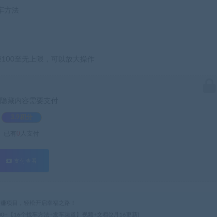
车方法
100至无上限，可以放大操作
隐藏内容需要支付
3.9积分
已有
0
人支付
支付查看
热门网赚项目，轻松开启幸福之路！
0+【16个找车方法+发车渠道】视频+文档(2月16更新)