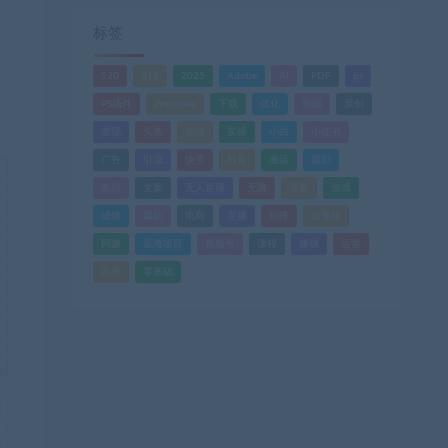
标签
520
618
2025
Adobe
AI
PDF
ps
PS插件
Windows
下载
优化
剪辑
原创
变现
头条
实战
实操
小白
小红书
广告
引流
快手
抖音
搬运
摄影
教程
文案
无人直播
无脑
流量
游戏
滤镜
爆款
电商
直播
矩阵
短视频
网赚
蓝海项目
视频号
课程
赚钱
运营
闲鱼
零基础