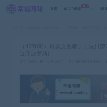
HOT
首页
VIP课程
当前位置：
幸福网赚_逆风翻盘必备！
（4798期）最新反撸骗子方法
>
（4798期）最新反撸骗子方法日赚
(2月16更新)
作者 :
大橙子
本文共323个字，预计阅读时间需要1分钟