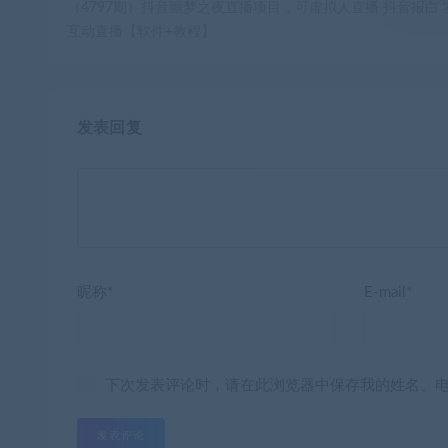
（4797期）抖音噩梦之夜直播项目，可虚拟人直播 抖音报白 
互动直播【软件+教程】
发表回复
昵称*
E-mail*
下次发表评论时，请在此浏览器中保存我的姓名、