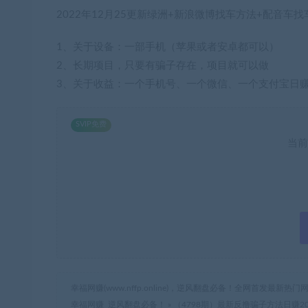
2022年12月25更新绿洲+新浪微博找车方法+配音车找
1、关于设备：一部手机（苹果或者安卓都可以）
2、长期项目，只要有骗子存在，项目就可以做
3、关于收益：一个手机号、一个微信、一个支付宝日赚
SVIP免费
当前
幸福网赚(www.nffp.online)，逆风翻盘必备！全网首发最新
幸福网赚_逆风翻盘必备！
»
（4798期）最新反撸骗子方法日赚20