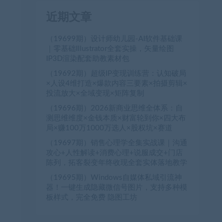
近期文章
（19699期）设计师幼儿园-AI软件基础课
｜零基础Illustrator全套实操，矢量绘图
IP3D渲染配套助教素材包
（19692期）超级IP变现训练营：认知破局
×人设4维打造×爆款内容三要素×拍摄剪辑×
投流放大×全域变现×矩阵复制
（19696期）2026新商业思维全体系：自
测思维维度×金钱本质×财富轮到你×四大布
局×赚100万1000万选人×股权坑×赛道
（19697期）销售心理学全集实战课｜沟通
攻心+人性解读+消费心理+说服成交+门店
陈列，拓客裂变年终收现全套实体落地教学
（19695期）Windows自媒体私域引流神
器！一键生成隐藏微信号图片，支持多种模
板样式，完全免费 隐图工坊