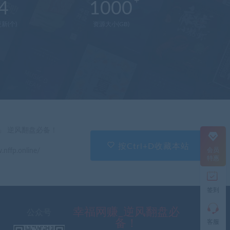
4
1000
新(个)
资源大小(GB)
在
线
客
服
直
」 逆风翻盘必备！
接
说
按Ctrl+D收藏本站
会员
.nffp.online/
出
特惠
您
的
需
签到
求
切
记
幸福网赚_逆风翻盘必
公众号
带
备！
客服
上