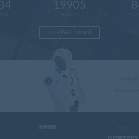
34
19905
8
户总数
资源数(个)
近7天更
加入VIP获取全站资源
「幸福网赚
https://www
」
友情链接
微信