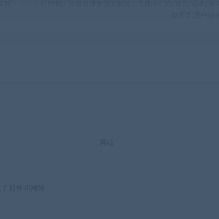
实时
（4799期）抖音直播带货实战班：直播间引流/转化/话术/等 
就开干(无中创水
网站
电子邮件和网站