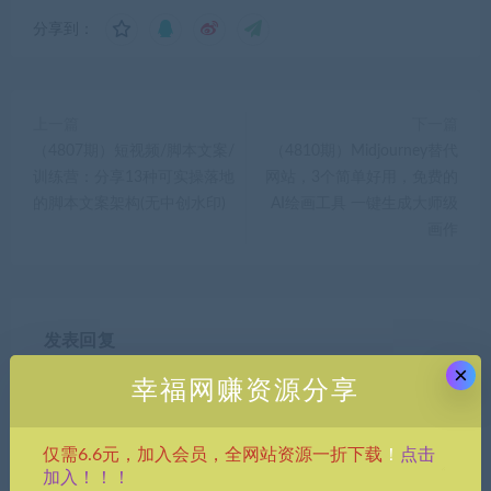
分享到：
上一篇
下一篇
（4807期）短视频/脚本文案/
（4810期）Midjourney替代
训练营：分享13种可实操落地
网站，3个简单好用，免费的
的脚本文案架构(无中创水印)
AI绘画工具 一键生成大师级
画作
发表回复
×
幸福网赚资源分享
点击
仅需6.6元，加入会员，全网站资源一折下载
！
加入！！！