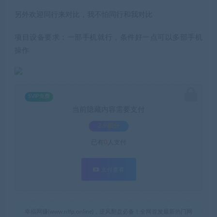
另外欢迎同行来对比，我不怕同行和我对比
项目设备要求：一部手机就行，条件好一点可以多部手机
操作
SVIP免费
当前隐藏内容需要支付
3.9积分
已有
0
人支付
支付查看
幸福网赚(www.nffp.online)，逆风翻盘必备！全网首发最新热门网