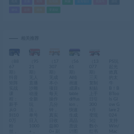
电商
直播
矩阵
短视频
网赚
蓝海项目
视频号
课程
赚钱
运营
闲鱼
零基础
相关推荐
（88
（95
（17
（56
（13
PS玩
67
21
307
61
077
起光
期）
期）
期）
期）
期）
效真
抖音
无人
无成
AI绘
三天
的太
矩阵
直播
本小
画速
复制
牛
实战
沙雕
项目
成课s
粘贴
B！B
课
动漫
每天
table
上手
BToo
程：
全新
操作
diffus
日引
ls Gl
新手
玩
几分
ion，
300
ow G
从0
法，
钟，
快速
+月
lare 2
到10
单号
真实
生成
变现
024
0万
日入
日收
高品
5位
支持
粉
1000
益80
质设
数小
Win/
丝，
+，
0+ 副
计图
红书
Mac