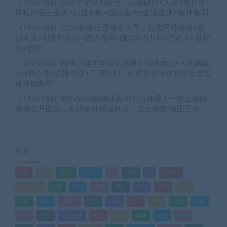
（19692期）超级IP变现训练营：认知破局×人设4维打造×
爆款内容三要素×拍摄剪辑×投流放大×全域变现×矩阵复制
（19696期）2026新商业思维全体系：自测思维维度×金
钱本质×财富轮到你×四大布局×赚100万1000万选人×股权
坑×赛道
（19697期）销售心理学全集实战课｜沟通攻心+人性解读
+消费心理+说服成交+门店陈列，拓客裂变年终收现全套实
体落地教学
（19695期）Windows自媒体私域引流神器！一键生成隐
藏微信号图片，支持多种模板样式，完全免费 隐图工坊
标签
520
618
2025
Adobe
AI
PDF
ps
PS插件
Windows
下载
优化
剪辑
原创
变现
头条
实战
实操
小白
小红书
广告
引流
快手
抖音
搬运
摄影
教程
文案
无人直播
无脑
流量
游戏
滤镜
爆款