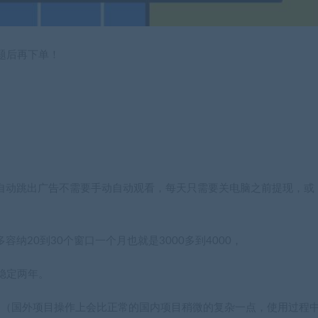
题后再下单！
他会自动跳出广告不需要手动自动观看，每天只需要关电脑之前提现，或
容纳20到30个窗口一个月也就是3000多到4000，
稳定两年。
道（国外项目操作上会比正常的国内项目稍微的复杂一点，使用过程