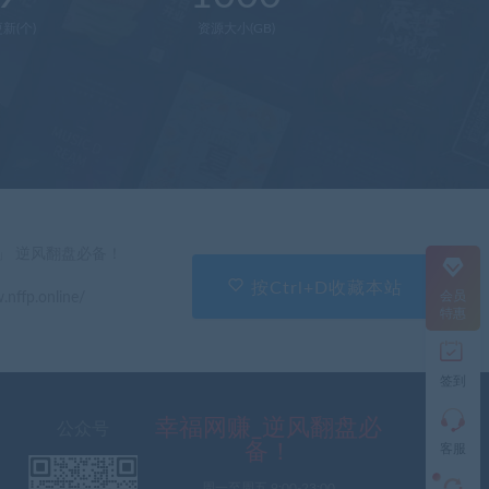
新(个)
资源大小(GB)
在
线
客
服
直
」 逆风翻盘必备！
接
说
按Ctrl+D收藏本站
会员
.nffp.online/
出
特惠
您
的
需
签到
求
切
记
幸福网赚_逆风翻盘必
公众号
带
备！
客服
上
资
周一至周五 9:00-23:00