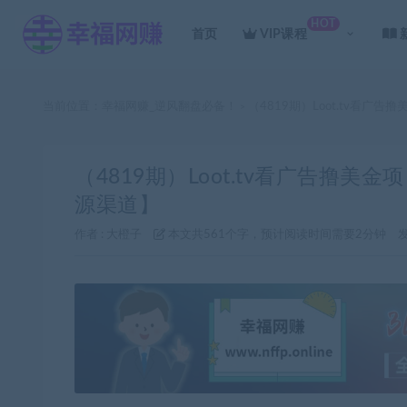
HOT
首页
VIP课程
当前位置：
幸福网赚_逆风翻盘必备！
（4819期）Loot.tv看广
>
（4819期）Loot.tv看广告撸美
源渠道】
作者 :
大橙子
本文共561个字，预计阅读时间需要2分钟