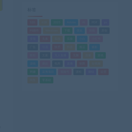
标签
520
618
2025
Adobe
AI
PDF
ps
PS插件
Windows
下载
优化
剪辑
原创
变现
头条
实战
实操
小白
小红书
广告
引流
快手
抖音
搬运
摄影
教程
文案
无人直播
无脑
流量
游戏
滤镜
爆款
电商
直播
矩阵
短视频
网赚
蓝海项目
视频号
课程
赚钱
运营
闲鱼
零基础
中