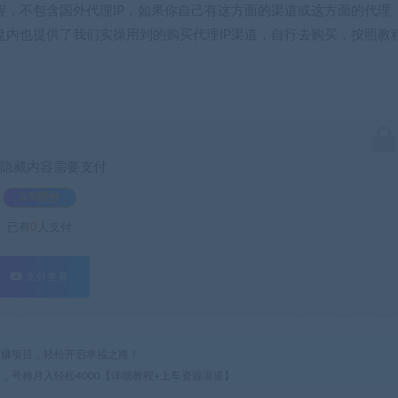
程，不包含国外代理IP，如果你自己有这方面的渠道或这方面的代理
盘内也提供了我们实操用到的购买代理IP渠道，自行去购买，按照教
隐藏内容需要支付
3.9积分
已有
0
人支付
支付查看
热门网赚项目，轻松开启幸福之路！
金项目，号称月入轻松4000【详细教程+上车资源渠道】