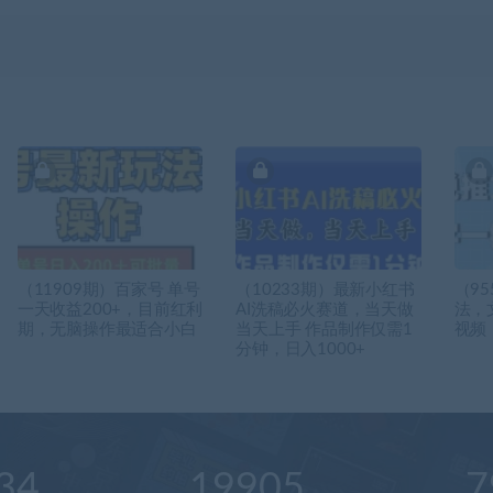
（11909期）百家号 单号
（10233期）最新小红书
（9
一天收益200+，目前红利
AI洗稿必火赛道，当天做
法，
期，无脑操作最适合小白
当天上手 作品制作仅需1
视频
分钟，日入1000+
34
19905
7