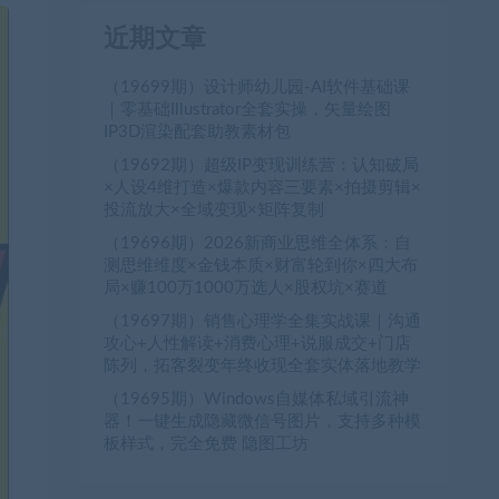
近期文章
（19699期）设计师幼儿园-AI软件基础课
｜零基础Illustrator全套实操，矢量绘图
IP3D渲染配套助教素材包
（19692期）超级IP变现训练营：认知破局
×人设4维打造×爆款内容三要素×拍摄剪辑×
投流放大×全域变现×矩阵复制
（19696期）2026新商业思维全体系：自
测思维维度×金钱本质×财富轮到你×四大布
局×赚100万1000万选人×股权坑×赛道
（19697期）销售心理学全集实战课｜沟通
攻心+人性解读+消费心理+说服成交+门店
陈列，拓客裂变年终收现全套实体落地教学
（19695期）Windows自媒体私域引流神
器！一键生成隐藏微信号图片，支持多种模
板样式，完全免费 隐图工坊