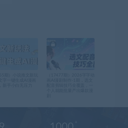
555期）小说推文新玩
（17477期）2026字字动
文字一键生成AI漫画
画AI漫剧制作-1期，选文
，新手小白无压力
配音剪辑技巧全覆盖，一
个人就能批量产出爆款漫
剧
9
1000