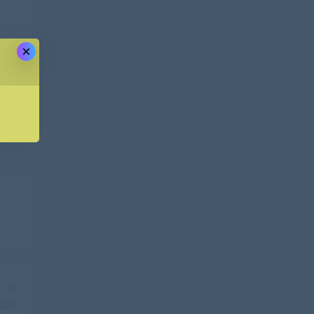
×
一篇
流精