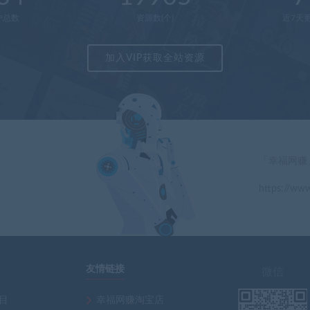
户总数
资源数(个)
近7天更
加入VIP获取全站资源
「幸福网赚
https://www
」
友情链接
微信
项目
幸福网赚淘宝店