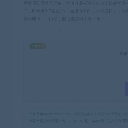
需要用到国外代理IP，本项目课程讲解仅为实操教学课
IP，那就用你们自己的，如果没有的，也不必担心，网
操作即可，小白动手能力差的请不要下单！）
SVIP免费
当前
幸福网赚(www.nffp.online)，逆风翻盘必备！全网首发最新
幸福网赚_逆风翻盘必备！
»
（4819期）Loot.tv看广告撸美