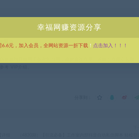
幸福网赚资源分享
商用？
点击加入！！！
需6.6元，加入会员，全网站资源一折下载
！
供资源均只能用于参考学习用，请勿直接商用。若由于商用引起版
考 VIP介绍。
分享到：
下
【详细
（4820期）【引流必备】工作室内部抖音自动私信脚本 轻松引