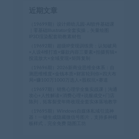
近期文章
（19699期）设计师幼儿园-AI软件基础课
｜零基础Illustrator全套实操，矢量绘图
IP3D渲染配套助教素材包
（19692期）超级IP变现训练营：认知破局
×人设4维打造×爆款内容三要素×拍摄剪辑×
投流放大×全域变现×矩阵复制
（19696期）2026新商业思维全体系：自
测思维维度×金钱本质×财富轮到你×四大布
局×赚100万1000万选人×股权坑×赛道
（19697期）销售心理学全集实战课｜沟通
攻心+人性解读+消费心理+说服成交+门店
陈列，拓客裂变年终收现全套实体落地教学
（19695期）Windows自媒体私域引流神
器！一键生成隐藏微信号图片，支持多种模
板样式，完全免费 隐图工坊