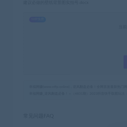
建议必做的壁纸背景图实拍号.docx
SVIP免费
当前
幸福网赚(www.nffp.online)，逆风翻盘必备！全网首发最新
幸福网赚_逆风翻盘必备！
»
（4831期）2023抖音快手取图玩
常见问题FAQ