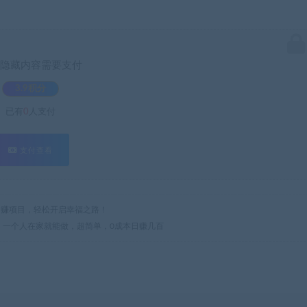
隐藏内容需要支付
3.9积分
已有
0
人支付
支付查看
热门网赚项目，轻松开启幸福之路！
法：一个人在家就能做，超简单，0成本日赚几百