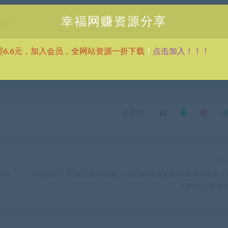
幸福网赚资源分享
商用？
点击加入！！！
供资源均只能用于参考学习用，请勿直接商用。若由于商用引起版
需6.6元，加入会员，全网站资源一折下载
！
考 VIP介绍。
分享到：
下
你的
（4832期）同城流量引流课：短视频+模板+直播+矩阵+投放，
可复制(无中创水