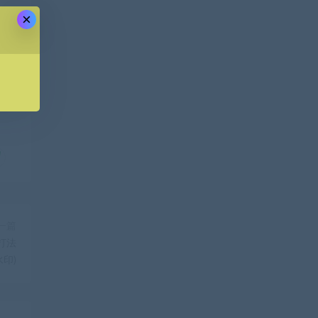
×
一篇
打法
印)