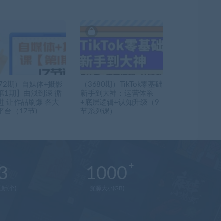
172期）自媒体+摄影
（3680期）TikTok零基础
第1期】由浅到深 循
新手到大神：运营体系
进 让作品刷爆 各大
+底层逻辑+认知升级（9
平台（17节)
节系列课）
3
1000
新(个)
资源大小(GB)