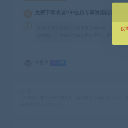
免费下载或者VIP会员专享资源能否直接
本站所有资源版权均属于原作者所有，这里所提
仅
权纠纷，一切责任均由使用者承担。更多说明请参
大橙子
SVIP
上一篇
（4830期）某公众号付费文章《癸卯年生肖详解 读完本文，
2023年肯定会大富大贵》