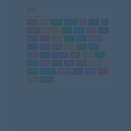
标签
520
618
2025
Adobe
AI
PDF
ps
PS插件
Windows
下载
优化
剪辑
原创
变现
头条
实战
实操
小白
小红书
广告
引流
快手
抖音
搬运
摄影
教程
文案
无人直播
无脑
流量
游戏
滤镜
爆款
电商
直播
矩阵
短视频
网赚
蓝海项目
视频号
课程
赚钱
运营
闲鱼
零基础