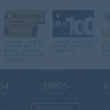
（18064期）AI短篇+网
（4229期）利用兔费送东
（8
文通关攻略-更新4月：看
西的套路，轻松日入100+
课【
懂就能写、写完就能过
【视频+文档】
环渐
稿，让写作变现不再依赖
社交
天赋与文笔
34
19905
6
户总数
资源数(个)
近7天更
加入VIP获取全站资源