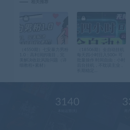
相关推荐
（4550期）七安暴力男粉
（18506期）全自动挂机
1.0：高利润的项目，完
每天四小时日入500+ 可
美解决收款风险问题（详
批量操作 时间自由：小时
细教程+素材）
后台挂机，不耽误主业，
长期稳定…
3140
3
本站运营(天)
用