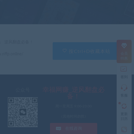
在
线
客
服
直
」 逆风翻盘必备！
接
说
按Ctrl+D收藏本站
会员
.nffp.online/
出
特惠
您
的
需
签到
求
切
记
幸福网赚_逆风翻盘必
公众号
带
备！
客服
上
资
周一至周五 9:00-23:00
源
更新
连
（其他时间勿扰）
日历
接
与
在线咨询
问